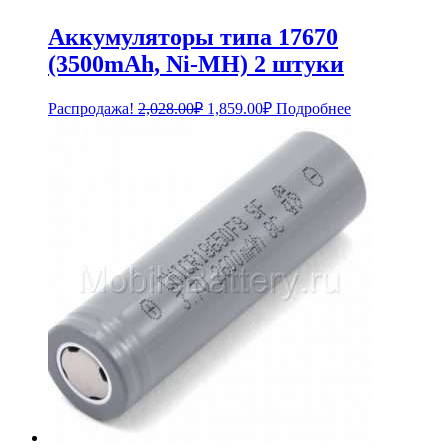
Аккумуляторы типа 17670
(3500mAh, Ni-MH) 2 штуки
Первоначальная
Текущая
Распродажа!
2,028.00
₽
1,859.00
₽
Подробнее
цена
цена:
составляла
1,859.00₽.
2,028.00₽.