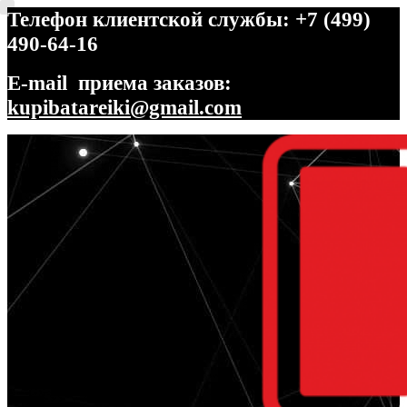
Телефон клиентской службы: +7 (499)
490-64-16
E-mail приема заказов:
kupibatareiki@gmail.com
Перейти
Перейти
к
к
навигации
содержимому