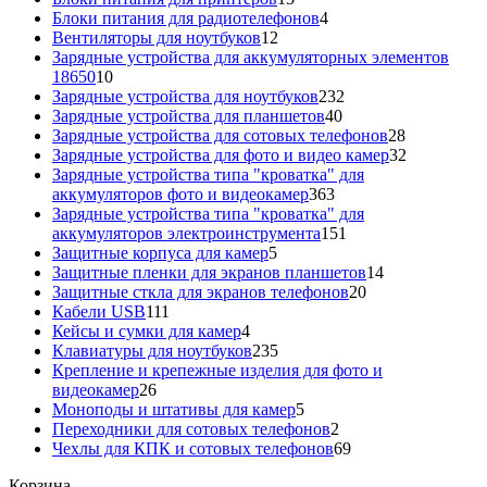
товаров
4
Блоки питания для радиотелефонов
4
12
товара
Вентиляторы для ноутбуков
12
товаров
Зарядные устройства для аккумуляторных элементов
10
18650
10
товаров
232
Зарядные устройства для ноутбуков
232
40
товара
Зарядные устройства для планшетов
40
товаров
28
Зарядные устройства для сотовых телефонов
28
товаров
32
Зарядные устройства для фото и видео камер
32
товара
Зарядные устройства типа "кроватка" для
363
аккумуляторов фото и видеокамер
363
товара
Зарядные устройства типа "кроватка" для
151
аккумуляторов электроинструмента
151
5
товар
Защитные корпуса для камер
5
товаров
14
Защитные пленки для экранов планшетов
14
20
товаров
Защитные сткла для экранов телефонов
20
111
товаров
Кабели USB
111
товаров
4
Кейсы и сумки для камер
4
товара
235
Клавиатуры для ноутбуков
235
товаров
Крепление и крепежные изделия для фото и
26
видеокамер
26
товаров
5
Моноподы и штативы для камер
5
товаров
2
Переходники для сотовых телефонов
2
товара
69
Чехлы для КПК и сотовых телефонов
69
товаров
Корзина