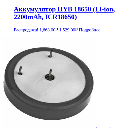
Аккумулятор HYB 18650 (Li-ion,
2200mAh, ICR18650)
Первоначальная
Текущая
Распродажа!
1,668.00
₽
1,529.00
₽
Подробнее
цена
цена:
составляла
1,529.00₽.
1,668.00₽.