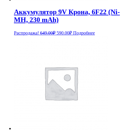
Аккумулятор 9V Крона, 6F22 (Ni-
MH, 230 mAh)
Первоначальная
Текущая
Распродажа!
649.00
₽
590.00
₽
Подробнее
цена
цена:
составляла
590.00₽.
649.00₽.