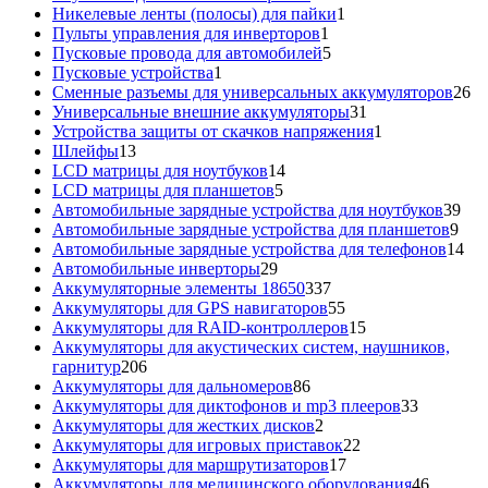
товара
1
Никелевые ленты (полосы) для пайки
1
1
товар
Пульты управления для инверторов
1
товар
5
Пусковые провода для автомобилей
5
1
товаров
Пусковые устройства
1
товар
26
Сменные разъемы для универсальных аккумуляторов
26
31
то
Универсальные внешние аккумуляторы
31
товар
1
Устройства защиты от скачков напряжения
1
13
товар
Шлейфы
13
товаров
14
LCD матрицы для ноутбуков
14
5
товаров
LCD матрицы для планшетов
5
товаров
39
Автомобильные зарядные устройства для ноутбуков
39
9
тов
Автомобильные зарядные устройства для планшетов
9
тов
14
Автомобильные зарядные устройства для телефонов
14
29
то
Автомобильные инверторы
29
товаров
337
Аккумуляторные элементы 18650
337
товаров
55
Аккумуляторы для GPS навигаторов
55
товаров
15
Аккумуляторы для RAID-контроллеров
15
товаров
Аккумуляторы для акустических систем, наушников,
206
гарнитур
206
товаров
86
Аккумуляторы для дальномеров
86
товаров
33
Аккумуляторы для диктофонов и mp3 плееров
33
2
товара
Аккумуляторы для жестких дисков
2
товара
22
Аккумуляторы для игровых приставок
22
17
товара
Аккумуляторы для маршрутизаторов
17
товаров
46
Аккумуляторы для медицинского оборудования
46