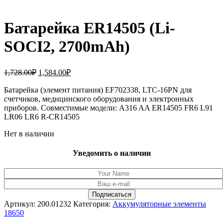
Батарейка ER14505 (Li-
SOCI2, 2700mAh)
Первоначальная
Текущая
1,728.00
₽
1,584.00
₽
цена
цена:
составляла
Батарейка (элемент питания) EF702338, LTC-16PN для
1,584.00₽.
счетчиков, медицинского оборудования и электронных
1,728.00₽.
приборов. Совместимые модели: A316 AA ER14505 FR6 L91
LR06 LR6 R-CR14505
Нет в наличии
Уведомить о наличии
Артикул:
200.01232
Категория:
Аккумуляторные элементы
18650