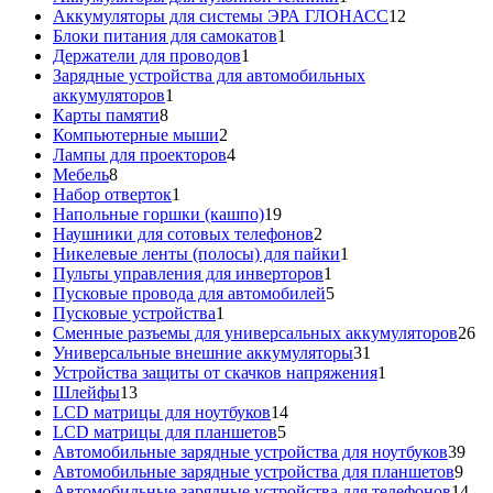
товар
12
Аккумуляторы для системы ЭРА ГЛОНАСС
12
1
товаров
Блоки питания для самокатов
1
1
товар
Держатели для проводов
1
товар
Зарядные устройства для автомобильных
1
аккумуляторов
1
8
товар
Карты памяти
8
товаров
2
Компьютерные мыши
2
товара
4
Лампы для проекторов
4
8
товара
Мебель
8
товаров
1
Набор отверток
1
товар
19
Напольные горшки (кашпо)
19
товаров
2
Наушники для сотовых телефонов
2
товара
1
Никелевые ленты (полосы) для пайки
1
1
товар
Пульты управления для инверторов
1
товар
5
Пусковые провода для автомобилей
5
1
товаров
Пусковые устройства
1
товар
26
Сменные разъемы для универсальных аккумуляторов
26
31
то
Универсальные внешние аккумуляторы
31
товар
1
Устройства защиты от скачков напряжения
1
13
товар
Шлейфы
13
товаров
14
LCD матрицы для ноутбуков
14
5
товаров
LCD матрицы для планшетов
5
товаров
39
Автомобильные зарядные устройства для ноутбуков
39
9
тов
Автомобильные зарядные устройства для планшетов
9
тов
14
Автомобильные зарядные устройства для телефонов
14