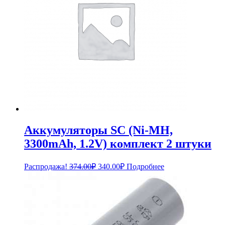
Аккумуляторы SC (Ni-MH,
3300mAh, 1.2V) комплект 2 штуки
Первоначальная
Текущая
Распродажа!
374.00
₽
340.00
₽
Подробнее
цена
цена:
составляла
340.00₽.
374.00₽.