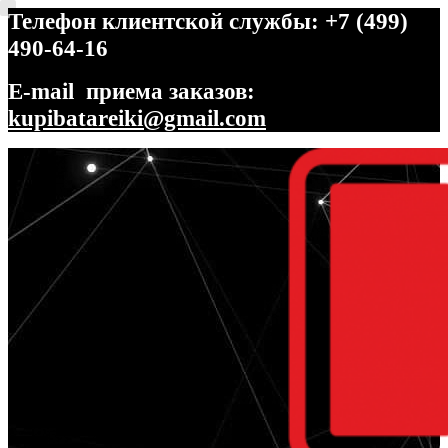
Телефон клиентской службы: +7 (499)
490-64-16
E-mail приема заказов:
kupibatareiki@gmail.com
Перейти
Перейти
к
к
навигации
содержимому