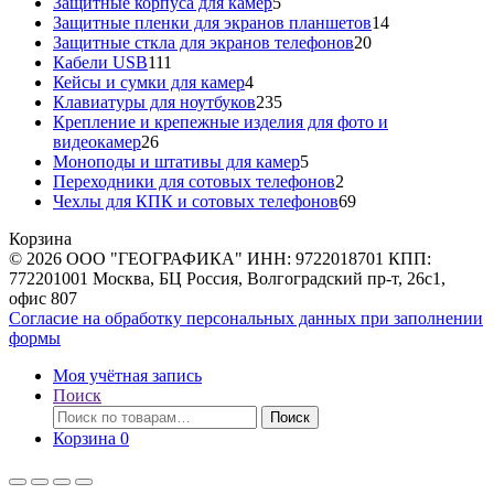
5
товар
Защитные корпуса для камер
5
товаров
14
Защитные пленки для экранов планшетов
14
20
товаров
Защитные сткла для экранов телефонов
20
111
товаров
Кабели USB
111
товаров
4
Кейсы и сумки для камер
4
товара
235
Клавиатуры для ноутбуков
235
товаров
Крепление и крепежные изделия для фото и
26
видеокамер
26
товаров
5
Моноподы и штативы для камер
5
товаров
2
Переходники для сотовых телефонов
2
товара
69
Чехлы для КПК и сотовых телефонов
69
товаров
Корзина
© 2026 ООО "ГЕОГРАФИКА" ИНН: 9722018701 КПП:
772201001 Москва, БЦ Россия, Волгоградский пр-т, 26с1,
офис 807
Согласие на обработку персональных данных при заполнении
формы
Моя учётная запись
Поиск
Искать:
Поиск
Корзина
0