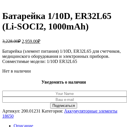
Батарейка 1/10D, ER32L65
(Li-SOCI2, 1000mAh)
Первоначальная
Текущая
3,228.00
₽
2,959.00
₽
цена
цена:
составляла
Батарейка (элемент питания) 1/10D, ER32L65 для счетчиков,
2,959.00₽.
медицинского оборудования и электронных приборов.
3,228.00₽.
Совместимые модели: 1/10D ER32L65
Нет в наличии
Уведомить о наличии
Артикул:
200.01231
Категория:
Аккумуляторные элементы
18650
Описание