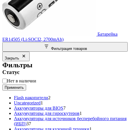
Батарейка
ER14505 (Li-SOCI2, 2700mAh)
Фильтрация товаров
Закрыть
Фильтры
Статус
Статус
Нет в наличии
Применить
2
Flash накопители
2
1
товара
Uncategorized
1
товар
7
Аккумуляторы для BIOS
7
товаров
1
Аккумуляторы для гироскутеров
1
товар
Аккумуляторы для источников бесперебойного питания
37
(ИБП)
37
товаров
1
Аккумуляторы для кухонной техники
1