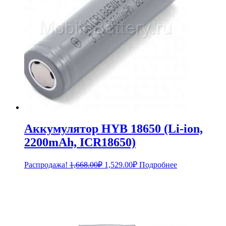
Аккумулятор HYB 18650 (Li-ion,
2200mAh, ICR18650)
Первоначальная
Текущая
Распродажа!
1,668.00
₽
1,529.00
₽
Подробнее
цена
цена:
составляла
1,529.00₽.
1,668.00₽.