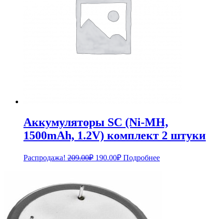
Аккумуляторы SC (Ni-MH,
1500mAh, 1.2V) комплект 2 штуки
Первоначальная
Текущая
Распродажа!
209.00
₽
190.00
₽
Подробнее
цена
цена:
составляла
190.00₽.
209.00₽.