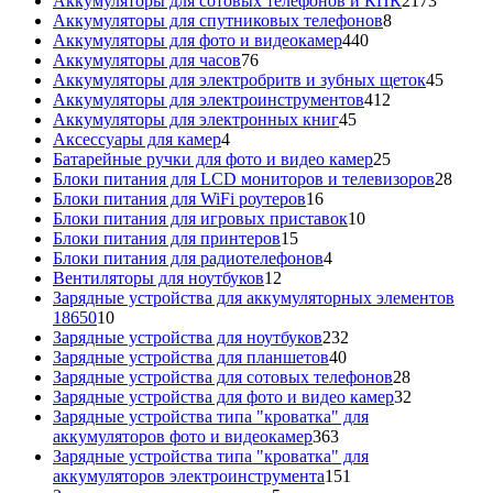
Аккумуляторы для сотовых телефонов и КПК
2173
8
товара
Аккумуляторы для спутниковых телефонов
8
440
товаров
Аккумуляторы для фото и видеокамер
440
76
товаров
Аккумуляторы для часов
76
товаров
45
Аккумуляторы для электробритв и зубных щеток
45
412
товар
Аккумуляторы для электроинструментов
412
45
товаров
Аккумуляторы для электронных книг
45
4
товаров
Аксессуары для камер
4
товара
25
Батарейные ручки для фото и видео камер
25
товаров
28
Блоки питания для LCD мониторов и телевизоров
28
16
това
Блоки питания для WiFi роутеров
16
товаров
10
Блоки питания для игровых приставок
10
15
товаров
Блоки питания для принтеров
15
товаров
4
Блоки питания для радиотелефонов
4
12
товара
Вентиляторы для ноутбуков
12
товаров
Зарядные устройства для аккумуляторных элементов
10
18650
10
товаров
232
Зарядные устройства для ноутбуков
232
40
товара
Зарядные устройства для планшетов
40
товаров
28
Зарядные устройства для сотовых телефонов
28
товаров
32
Зарядные устройства для фото и видео камер
32
товара
Зарядные устройства типа "кроватка" для
363
аккумуляторов фото и видеокамер
363
товара
Зарядные устройства типа "кроватка" для
151
аккумуляторов электроинструмента
151