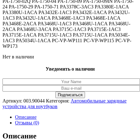
PA-1750-02Q PA-1750-04 PA-1750-09 PA-1750-09IN PA-1750-
24 PA-1750-29 PA-1750-71 PA3378C-3AC3 PA3380E-1ACA
PA3380U-1ACA PA3432E-1AC3 PA3432E-1ACA PA3432U-
1AC3 PA3432U-1ACA PA3468E-1AC3 PA3468E-1ACA
PA3468E-2ACA PA3468U-1AC3 PA3468U-1ACA PA3468U-
2ACA PA3468U-3ACA PA3715C-1AC3 PA3715E-1AC3
PA3715E-1ACA PA3715U-1AC3 PA3715U-1ACA PA5034E-
1AC3 PA5034U-1ACA PC-VP-WP111 PC-VP-WP115 PC-VP-
WP173
Нет в наличии
Уведомить о наличии
Артикул:
003.90044
Категория:
Автомобильные зарядные
устройства для ноутбуков
Описание
Отзывы (0)
Описание