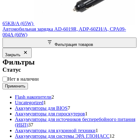
65KB/A (65W)
Автомобильная зарядка AD-6019R, ADP-60ZH/A, CPA09-
004A (60W)
Фильтрация товаров
Закрыть
Фильтры
Статус
Статус
Нет в наличии
Применить
2
Flash накопители
2
1
товара
Uncategorized
1
товар
7
Аккумуляторы для BIOS
7
товаров
1
Аккумуляторы для гироскутеров
1
товар
Аккумуляторы для источников бесперебойного питания
37
(ИБП)
37
товаров
1
Аккумуляторы для кухонной техники
1
товар
12
Аккумуляторы для системы ЭРА ГЛОНАСС
12