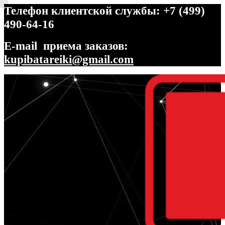
Телефон клиентской службы: +7 (499)
490-64-16
E-mail приема заказов:
kupibatareiki@gmail.com
Перейти
Перейти
к
к
навигации
содержимому