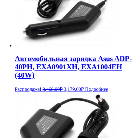
Автомобильная зарядка Asus ADP-
40PH, EXA0901XH, EXA1004EH
(40W)
Первоначальная
Текущая
Распродажа!
3,468.00
₽
3,179.00
₽
Подробнее
цена
цена:
составляла
3,179.00₽.
3,468.00₽.