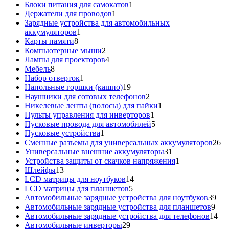
1
товаров
Блоки питания для самокатов
1
1
товар
Держатели для проводов
1
товар
Зарядные устройства для автомобильных
1
аккумуляторов
1
8
товар
Карты памяти
8
товаров
2
Компьютерные мыши
2
товара
4
Лампы для проекторов
4
8
товара
Мебель
8
товаров
1
Набор отверток
1
товар
19
Напольные горшки (кашпо)
19
товаров
2
Наушники для сотовых телефонов
2
товара
1
Никелевые ленты (полосы) для пайки
1
1
товар
Пульты управления для инверторов
1
товар
5
Пусковые провода для автомобилей
5
1
товаров
Пусковые устройства
1
товар
26
Сменные разъемы для универсальных аккумуляторов
26
31
то
Универсальные внешние аккумуляторы
31
товар
1
Устройства защиты от скачков напряжения
1
13
товар
Шлейфы
13
товаров
14
LCD матрицы для ноутбуков
14
5
товаров
LCD матрицы для планшетов
5
товаров
39
Автомобильные зарядные устройства для ноутбуков
39
9
тов
Автомобильные зарядные устройства для планшетов
9
тов
14
Автомобильные зарядные устройства для телефонов
14
29
то
Автомобильные инверторы
29