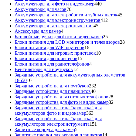
440
товаров
Аккумуляторы для фото и видеокамер
440
76
товаров
Аккумуляторы для часов
76
товаров
45
Аккумуляторы для электробритв и зубных щеток
45
412
товар
Аккумуляторы для электроинструментов
412
45
товаров
Аккумуляторы для электронных книг
45
4
товаров
Аксессуары для камер
4
товара
25
Батарейные ручки для фото и видео камер
25
товаров
28
Блоки питания для LCD мониторов и телевизоров
28
16
това
Блоки питания для WiFi роутеров
16
товаров
10
Блоки питания для игровых приставок
10
15
товаров
Блоки питания для принтеров
15
товаров
4
Блоки питания для радиотелефонов
4
12
товара
Вентиляторы для ноутбуков
12
товаров
Зарядные устройства для аккумуляторных элементов
10
18650
10
товаров
232
Зарядные устройства для ноутбуков
232
40
товара
Зарядные устройства для планшетов
40
товаров
28
Зарядные устройства для сотовых телефонов
28
товаров
32
Зарядные устройства для фото и видео камер
32
товара
Зарядные устройства типа "кроватка" для
363
аккумуляторов фото и видеокамер
363
товара
Зарядные устройства типа "кроватка" для
151
аккумуляторов электроинструмента
151
5
товар
Защитные корпуса для камер
5
товаров
14
Защитные пленки для экранов планшетов
14