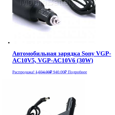
Автомобильная зарядка Sony VGP-
AC10V5, VGP-AC10V6 (30W)
Первоначальная
Текущая
Распродажа!
1,034.00
₽
940.00
₽
Подробнее
цена
цена:
составляла
940.00₽.
1,034.00₽.