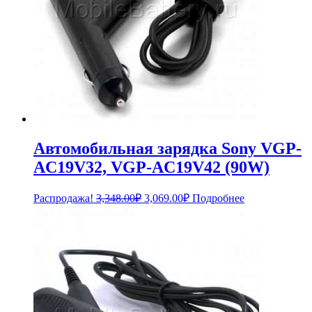
Автомобильная зарядка Sony VGP-
AC19V32, VGP-AC19V42 (90W)
Первоначальная
Текущая
Распродажа!
3,348.00
₽
3,069.00
₽
Подробнее
цена
цена:
составляла
3,069.00₽.
3,348.00₽.