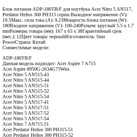
Блок питания ADP-180TB/F для ноутбука Acer Nitro 5 AN517,
Predator Helios 300 PH315 серии.Выходное напряжение (V):
19.5Макс. сила тока (A): 9.23Мощность блока питания (W):
180Входное напряжение (V): 100-240Разъем: круглый 5.5 x 1.7
mmРазмеры товара (мм): 167 x 63 x 38Гарантийный срок
(мес.): 12Цвет товара: черныйИзготовитель: Sino
PowerСтрана: Китай
Совместимые модели:
ADP-180TB/F
Данная модель подходит: Acer Aspire 7 A715
Acer Aspire 8950G-2634G75Wiss
Acer Nitro 5 AN515-43
Acer Nitro 5 AN515-44
Acer Nitro 5 AN515-51
Acer Nitro 5 AN515-52
Acer Nitro 5 AN515-54
Acer Nitro 5 AN517-41
Acer Nitro 5 AN517-51
Acer Nitro 5 AN517-52
Acer Nitro 5 AN517-54
Acer Nitro 7 AN715-51
Acer Predator Helios 300 PH315-51
Acer Predator Helios 300 PH315-52