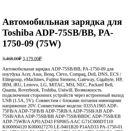
Автомобильная зарядка для
Toshiba ADP-75SB/BB, PA-
1750-09 (75W)
Первоначальная
Текущая
3,468.00
₽
3,179.00
₽
цена
цена:
составляла
Автомобильная зарядка ADP-75SB/BB, PA-1750-09 для
3,179.00₽.
ноутбука Acer, Asus, Benq, Clevo, Compaq, Dell, DNS, ECS /
3,468.00₽.
Elitegroup, eMachines, Fujitsu Siemens, Gateway, Gigabyte, HP,
IBM, iRU, Lenovo, LG, MiTAC, MSI, NEC, Packard Bell,
Quanta, Roverbook, Toshiba, Uniwill. Возможность
подключения сторонних устройств через встроенный выход
USB (1.5A, 5V). Совместим с блоками питания имеющими
напряжение 20V. Совместимые модели: 0335A1965 ADP-
75FB/A ADP-75FB/B ADP-75RB/A ADP-75SB/AB ADP-
75SB/ABA ADP-75SB/BB ADP-75SB/BBDC ADP-75SB/EB
ADP-75WB/A API1AD43 FSP065-AAC G71C000DT110
K000004120 K000027270 LE-9401B20 P14AD33 PA-1750-01