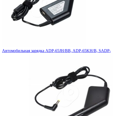
Автомобильная зарядка ADP-65JH/BB, ADP-65KH/B, SADP-