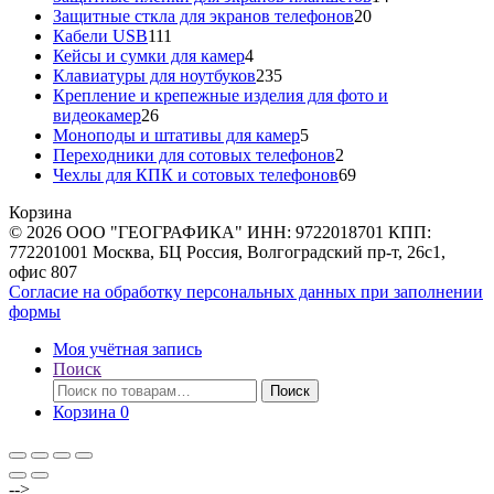
20
товаров
Защитные сткла для экранов телефонов
20
111
товаров
Кабели USB
111
товаров
4
Кейсы и сумки для камер
4
товара
235
Клавиатуры для ноутбуков
235
товаров
Крепление и крепежные изделия для фото и
26
видеокамер
26
товаров
5
Моноподы и штативы для камер
5
товаров
2
Переходники для сотовых телефонов
2
товара
69
Чехлы для КПК и сотовых телефонов
69
товаров
Корзина
© 2026 ООО "ГЕОГРАФИКА" ИНН: 9722018701 КПП:
772201001 Москва, БЦ Россия, Волгоградский пр-т, 26с1,
офис 807
Согласие на обработку персональных данных при заполнении
формы
Моя учётная запись
Поиск
Искать:
Поиск
Корзина
0
-->