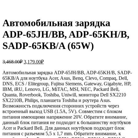
Автомобильная зарядка
ADP-65JH/BB, ADP-65KH/B,
SADP-65KB/A (65W)
Первоначальная
Текущая
3,468.00
₽
3,179.00
₽
цена
цена:
составляла
Автомобильная зарядка ADP-65JH/BB, ADP-65KH/B, SADP-
3,179.00₽.
65KB/A для ноутбука Acer, Asus, Benq, Clevo, Compaq, Dell,
3,468.00₽.
DNS, ECS / Elitegroup, Fujitsu Siemens, Gateway, Gigabyte, HP,
IBM, iRU, Lenovo, LG, MiTAC, MSI, NEC, Packard Bell,
Quanta, Roverbook, Toshiba, Uniwill, монитора Dell SX2210
SX2210B, Philips, планшета Toshiba и роутера Asus.
Возможность подключения сторонних устройств через
встроенный выход USB (1.5A, 5V). Совместим с блоком
питания имеющими напряжение 20V. Обратите внимание,
данный блок питания не подходит к большинству ноутбуков
Acer и Packard Bell. Для данных ноутбуков подходит блок
питания с разъемом 5,5 x 1,7 mm. Обратите внимание, к