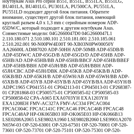
ноутбукам Asus Pro серии B551, B551L, B551LA, B551LG,
BU401LA, BU401LG, PU301LA, PU500CA, PU551LA,
PU551LD подходит другой блок питания. Обратите
внимание, существует другой блок питания, имеющий
круглый разъем 4,0 x 1,3 mm с серийным номером ADP-
65DW/C, который подходит к другим ноутбукам Asus.
Совместимые модели: 04G2660047D0 04G2660047L1
2.110.180.071 2.510.180.101 2.510.181.001 2.510.185.061
2.510.202.001 90-N00PW4E00T 90-XB03N0PW00050Y
AA26600L AD887020 ADP-50HH ADP-50MB ADP-65DB/B
ADP-65DW/C ADP-65GD/B ADP-65GD/D ADP-65HB ADP-
65HB/AD ADP-65HB/BB ADP-65HB/BBCF ADP-65HB/BBEF
ADP-65HB/BBH ADP-65JH/BB ADP-65JH/BBH ADP-
65JH/CBC ADP-65JH/DBK ADP-65KB ADP-65KB/B ADP-
65KB/BD ADP-65KH/B ADP-65WH/AB ADP-65WH/BB ADP-
65XB/B ADP-65YB ADP-65YB/B ADP-65YB/BA ADP-65YH/B
ADPC1965 CP041551-01 CP042113-01 CP045013-01 CP268387-
01 CP281868-03 CP500575-01 CP500585-02 CP500585-03
CP500858-02 CPA-A065 EXA0703YH EXA1203YH
EXA1208EH FMV-AC327A FMV-AC334 FPCAC004
FPCAC004C FPCAC141C FPCAC46 FPCAC46B FPCAC48
FPCAC48AP HP-OK065B03 HP-OK065E03 HP-OK066B13
LSE0208A2065 LSE9802A1960 LSE9802B2060 LSE9901A2070
N65W-03 OP-520-63001 OP-520-67501 OP-520-70001 OP-520-
73601 OP-520-73701 OP-520-75101 OP-520-75301 OP-520-