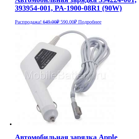
393954-001, PA-1900-08R1 (90W)
Первоначальная
Текущая
Распродажа!
649.00
₽
590.00
₽
Подробнее
цена
цена:
составляла
590.00₽.
649.00₽.
Автомобильная зарядка Apple