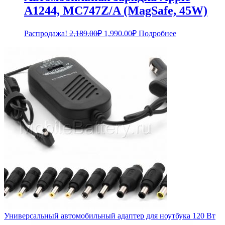
A1244, MC747Z/A (MagSafe, 45W)
Первоначальная
Текущая
Распродажа!
2,189.00
₽
1,990.00
₽
Подробнее
цена
цена:
составляла
1,990.00₽.
2,189.00₽.
Универсальный автомобильный адаптер для ноутбука 120 Вт