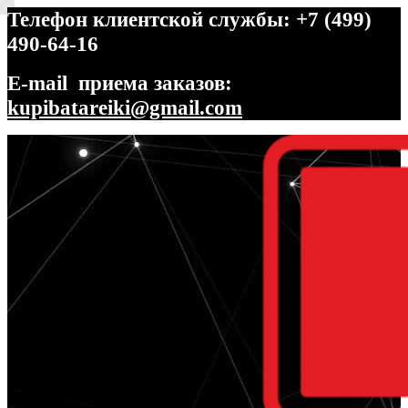
Телефон клиентской службы: +7 (499)
490-64-16
E-mail приема заказов:
kupibatareiki@gmail.com
Перейти
Перейти
к
к
навигации
содержимому