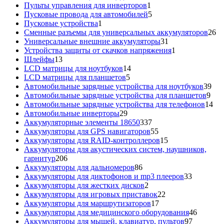
1
товар
Пульты управления для инверторов
1
товар
5
Пусковые провода для автомобилей
5
1
товаров
Пусковые устройства
1
товар
26
Сменные разъемы для универсальных аккумуляторов
26
31
то
Универсальные внешние аккумуляторы
31
товар
1
Устройства защиты от скачков напряжения
1
13
товар
Шлейфы
13
товаров
14
LCD матрицы для ноутбуков
14
5
товаров
LCD матрицы для планшетов
5
товаров
39
Автомобильные зарядные устройства для ноутбуков
39
9
тов
Автомобильные зарядные устройства для планшетов
9
тов
14
Автомобильные зарядные устройства для телефонов
14
29
то
Автомобильные инверторы
29
товаров
337
Аккумуляторные элементы 18650
337
товаров
55
Аккумуляторы для GPS навигаторов
55
товаров
15
Аккумуляторы для RAID-контроллеров
15
товаров
Аккумуляторы для акустических систем, наушников,
206
гарнитур
206
товаров
86
Аккумуляторы для дальномеров
86
товаров
33
Аккумуляторы для диктофонов и mp3 плееров
33
2
товара
Аккумуляторы для жестких дисков
2
товара
22
Аккумуляторы для игровых приставок
22
17
товара
Аккумуляторы для маршрутизаторов
17
товаров
46
Аккумуляторы для медицинского оборудования
46
97
товаров
Аккумуляторы для мышей, клавиатур, пультов
97