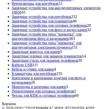
12
товара
Вентиляторы для ноутбуков
12
товаров
Зарядные устройства для аккумуляторных элементов
10
18650
10
товаров
232
Зарядные устройства для ноутбуков
232
40
товара
Зарядные устройства для планшетов
40
товаров
28
Зарядные устройства для сотовых телефонов
28
товаров
32
Зарядные устройства для фото и видео камер
32
товара
Зарядные устройства типа "кроватка" для
363
аккумуляторов фото и видеокамер
363
товара
Зарядные устройства типа "кроватка" для
151
аккумуляторов электроинструмента
151
5
товар
Защитные корпуса для камер
5
товаров
14
Защитные пленки для экранов планшетов
14
20
товаров
Защитные сткла для экранов телефонов
20
111
товаров
Кабели USB
111
товаров
4
Кейсы и сумки для камер
4
товара
235
Клавиатуры для ноутбуков
235
товаров
Крепление и крепежные изделия для фото и
26
видеокамер
26
товаров
5
Моноподы и штативы для камер
5
товаров
2
Переходники для сотовых телефонов
2
товара
69
Чехлы для КПК и сотовых телефонов
69
товаров
Корзина
© 2026 ООО "ГЕОГРАФИКА" ИНН: 9722018701 КПП: