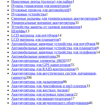
товара
1
Никелевые ленты (полосы) для пайки
1
1
товар
Пульты управления для инверторов
1
товар
5
Пусковые провода для автомобилей
5
1
товаров
Пусковые устройства
1
товар
26
Сменные разъемы для универсальных аккумуляторов
26
31
то
Универсальные внешние аккумуляторы
31
товар
1
Устройства защиты от скачков напряжения
1
13
товар
Шлейфы
13
товаров
14
LCD матрицы для ноутбуков
14
5
товаров
LCD матрицы для планшетов
5
товаров
39
Автомобильные зарядные устройства для ноутбуков
39
9
тов
Автомобильные зарядные устройства для планшетов
9
тов
14
Автомобильные зарядные устройства для телефонов
14
29
то
Автомобильные инверторы
29
товаров
337
Аккумуляторные элементы 18650
337
товаров
55
Аккумуляторы для GPS навигаторов
55
товаров
15
Аккумуляторы для RAID-контроллеров
15
товаров
Аккумуляторы для акустических систем, наушников,
206
гарнитур
206
товаров
86
Аккумуляторы для дальномеров
86
товаров
33
Аккумуляторы для диктофонов и mp3 плееров
33
2
товара
Аккумуляторы для жестких дисков
2
товара
22
Аккумуляторы для игровых приставок
22
17
товара
Аккумуляторы для маршрутизаторов
17
товаров
46
Аккумуляторы для медицинского оборудования
46