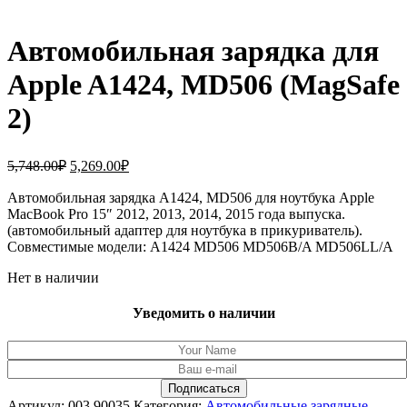
Автомобильная зарядка для
Apple A1424, MD506 (MagSafe
2)
Первоначальная
Текущая
5,748.00
₽
5,269.00
₽
цена
цена:
составляла
Автомобильная зарядка A1424, MD506 для ноутбука Apple
5,269.00₽.
MacBook Pro 15″ 2012, 2013, 2014, 2015 года выпуска.
5,748.00₽.
(автомобильный адаптер для ноутбука в прикуриватель).
Совместимые модели: A1424 MD506 MD506B/A MD506LL/A
Нет в наличии
Уведомить о наличии
Артикул:
003.90035
Категория:
Автомобильные зарядные