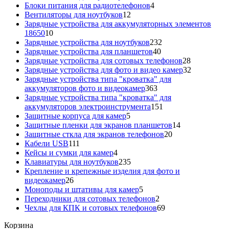
товаров
4
Блоки питания для радиотелефонов
4
12
товара
Вентиляторы для ноутбуков
12
товаров
Зарядные устройства для аккумуляторных элементов
10
18650
10
товаров
232
Зарядные устройства для ноутбуков
232
40
товара
Зарядные устройства для планшетов
40
товаров
28
Зарядные устройства для сотовых телефонов
28
товаров
32
Зарядные устройства для фото и видео камер
32
товара
Зарядные устройства типа "кроватка" для
363
аккумуляторов фото и видеокамер
363
товара
Зарядные устройства типа "кроватка" для
151
аккумуляторов электроинструмента
151
5
товар
Защитные корпуса для камер
5
товаров
14
Защитные пленки для экранов планшетов
14
20
товаров
Защитные сткла для экранов телефонов
20
111
товаров
Кабели USB
111
товаров
4
Кейсы и сумки для камер
4
товара
235
Клавиатуры для ноутбуков
235
товаров
Крепление и крепежные изделия для фото и
26
видеокамер
26
товаров
5
Моноподы и штативы для камер
5
товаров
2
Переходники для сотовых телефонов
2
товара
69
Чехлы для КПК и сотовых телефонов
69
товаров
Корзина