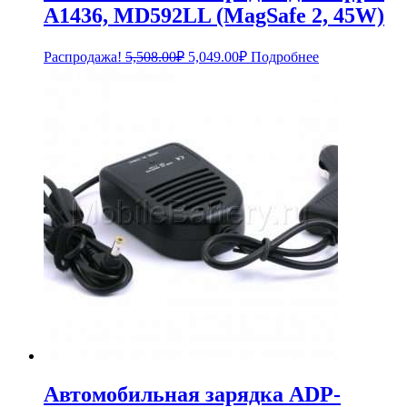
A1436, MD592LL (MagSafe 2, 45W)
Первоначальная
Текущая
Распродажа!
5,508.00
₽
5,049.00
₽
Подробнее
цена
цена:
составляла
5,049.00₽.
5,508.00₽.
Автомобильная зарядка ADP-