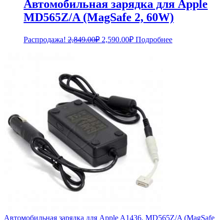
Автомобильная зарядка для Apple
MD565Z/A (MagSafe 2, 60W)
Первоначальная
Текущая
Распродажа!
2,849.00
₽
2,590.00
₽
Подробнее
цена
цена:
составляла
2,590.00₽.
2,849.00₽.
Автомобильная зарядка для Apple A1436, MD565Z/A (MagSafe