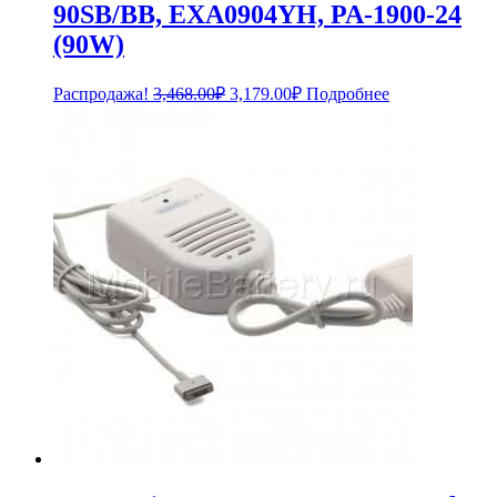
90SB/BB, EXA0904YH, PA-1900-24
(90W)
Первоначальная
Текущая
Распродажа!
3,468.00
₽
3,179.00
₽
Подробнее
цена
цена:
составляла
3,179.00₽.
3,468.00₽.