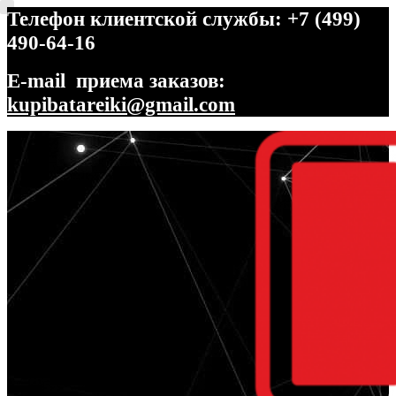
Телефон клиентской службы: +7 (499)
490-64-16
E-mail приема заказов:
kupibatareiki@gmail.com
Перейти
Перейти
к
к
навигации
содержимому