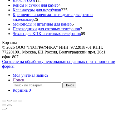
111
товаров
Кабели USB
111
товаров
4
Кейсы и сумки для камер
4
товара
235
Клавиатуры для ноутбуков
235
товаров
Крепление и крепежные изделия для фото и
26
видеокамер
26
товаров
5
Моноподы и штативы для камер
5
товаров
2
Переходники для сотовых телефонов
2
товара
69
Чехлы для КПК и сотовых телефонов
69
товаров
Корзина
© 2026 ООО "ГЕОГРАФИКА" ИНН: 9722018701 КПП:
772201001 Москва, БЦ Россия, Волгоградский пр-т, 26с1,
офис 807
Согласие на обработку персональных данных при заполнении
формы
Моя учётная запись
Поиск
Искать:
Поиск
Корзина
0
-->