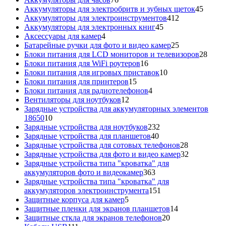
товаров
45
Аккумуляторы для электробритв и зубных щеток
45
412
товар
Аккумуляторы для электроинструментов
412
45
товаров
Аккумуляторы для электронных книг
45
4
товаров
Аксессуары для камер
4
товара
25
Батарейные ручки для фото и видео камер
25
товаров
28
Блоки питания для LCD мониторов и телевизоров
28
16
това
Блоки питания для WiFi роутеров
16
товаров
10
Блоки питания для игровых приставок
10
15
товаров
Блоки питания для принтеров
15
товаров
4
Блоки питания для радиотелефонов
4
12
товара
Вентиляторы для ноутбуков
12
товаров
Зарядные устройства для аккумуляторных элементов
10
18650
10
товаров
232
Зарядные устройства для ноутбуков
232
40
товара
Зарядные устройства для планшетов
40
товаров
28
Зарядные устройства для сотовых телефонов
28
товаров
32
Зарядные устройства для фото и видео камер
32
товара
Зарядные устройства типа "кроватка" для
363
аккумуляторов фото и видеокамер
363
товара
Зарядные устройства типа "кроватка" для
151
аккумуляторов электроинструмента
151
5
товар
Защитные корпуса для камер
5
товаров
14
Защитные пленки для экранов планшетов
14
20
товаров
Защитные сткла для экранов телефонов
20