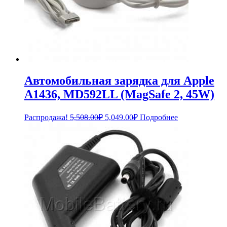
Автомобильная зарядка для Apple
A1436, MD592LL (MagSafe 2, 45W)
Первоначальная
Текущая
Распродажа!
5,508.00
₽
5,049.00
₽
Подробнее
цена
цена:
составляла
5,049.00₽.
5,508.00₽.