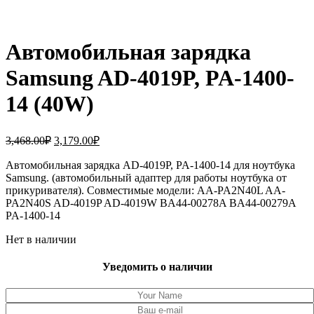
Автомобильная зарядка
Samsung AD-4019P, PA-1400-
14 (40W)
Первоначальная
Текущая
3,468.00
₽
3,179.00
₽
цена
цена:
составляла
Автомобильная зарядка AD-4019P, PA-1400-14 для ноутбука
3,179.00₽.
Samsung. (автомобильный адаптер для работы ноутбука от
3,468.00₽.
прикуривателя). Совместимые модели: AA-PA2N40L AA-
PA2N40S AD-4019P AD-4019W BA44-00278A BA44-00279A
PA-1400-14
Нет в наличии
Уведомить о наличии