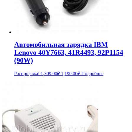
Автомобильная зарядка IBM
Lenovo 40Y7663, 41R4493, 92P1154
(90W)
Первоначальная
Текущая
Распродажа!
1,309.00
₽
1,190.00
₽
Подробнее
цена
цена:
составляла
1,190.00₽.
1,309.00₽.