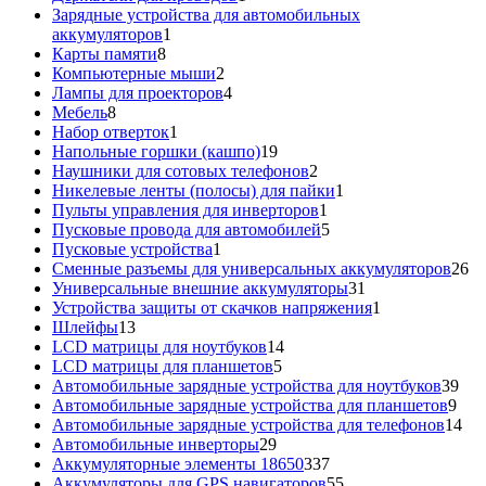
товар
Зарядные устройства для автомобильных
1
аккумуляторов
1
8
товар
Карты памяти
8
товаров
2
Компьютерные мыши
2
товара
4
Лампы для проекторов
4
8
товара
Мебель
8
товаров
1
Набор отверток
1
товар
19
Напольные горшки (кашпо)
19
товаров
2
Наушники для сотовых телефонов
2
товара
1
Никелевые ленты (полосы) для пайки
1
1
товар
Пульты управления для инверторов
1
товар
5
Пусковые провода для автомобилей
5
1
товаров
Пусковые устройства
1
товар
26
Сменные разъемы для универсальных аккумуляторов
26
31
то
Универсальные внешние аккумуляторы
31
товар
1
Устройства защиты от скачков напряжения
1
13
товар
Шлейфы
13
товаров
14
LCD матрицы для ноутбуков
14
5
товаров
LCD матрицы для планшетов
5
товаров
39
Автомобильные зарядные устройства для ноутбуков
39
9
тов
Автомобильные зарядные устройства для планшетов
9
тов
14
Автомобильные зарядные устройства для телефонов
14
29
то
Автомобильные инверторы
29
товаров
337
Аккумуляторные элементы 18650
337
товаров
55
Аккумуляторы для GPS навигаторов
55