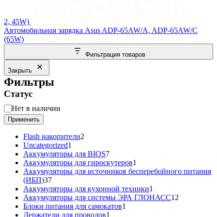
2, 45W)
Автомобильная зарядка Asus ADP-65AW/A, ADP-65AW/C
(65W)
Фильтрация товаров
Закрыть
Фильтры
Статус
Статус
Нет в наличии
Применить
2
Flash накопители
2
1
товара
Uncategorized
1
товар
7
Аккумуляторы для BIOS
7
товаров
1
Аккумуляторы для гироскутеров
1
товар
Аккумуляторы для источников бесперебойного питания
37
(ИБП)
37
товаров
1
Аккумуляторы для кухонной техники
1
товар
12
Аккумуляторы для системы ЭРА ГЛОНАСС
12
1
товаров
Блоки питания для самокатов
1
1
товар
Держатели для проводов
1