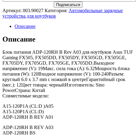
Артикул:
003.90027
Категория:
Автомобильные зарядные
устройства для ноутбуков
Описание
Описание
Блок питания ADP-120RH B Rev A03 для ноутбуков Asus TUF
Gaming FX505, FX505DD, FX505DY, FX505GD, FX505GE,
FX705DY, FX705GD, FX705GE, FX705DD.Выходное
напряжение (V): 19Макс. сила тока (A): 6.32Мощность блока
питания (W): 120Входное напряжение (V): 100-240Разъем:
круглый 6.0 x 3.7 mm с ножкой в центреГарантийный срок
(мес.): 12Цвет товара: черныйИзготовитель: Sino
PowerСтрана: Китай
Совместимые модели:
A15-120P1A (CL:D )A05
A15-120P1A (CL:D)
ADP-120RH B REV A01
ADP-120RH B REV A03
ADP-120RH BS