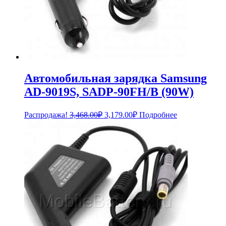
Автомобильная зарядка Samsung
AD-9019S, SADP-90FH/B (90W)
Первоначальная
Текущая
Распродажа!
3,468.00
₽
3,179.00
₽
Подробнее
цена
цена:
составляла
3,179.00₽.
3,468.00₽.