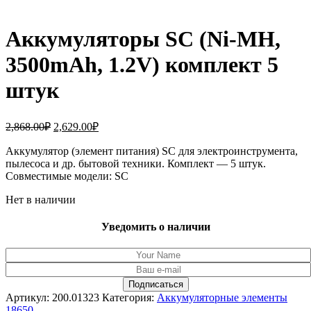
Аккумуляторы SC (Ni-MH,
3500mAh, 1.2V) комплект 5
штук
Первоначальная
Текущая
2,868.00
₽
2,629.00
₽
цена
цена:
составляла
Аккумулятор (элемент питания) SC для электроинструмента,
2,629.00₽.
пылесоса и др. бытовой техники. Комплект — 5 штук.
2,868.00₽.
Совместимые модели: SC
Нет в наличии
Уведомить о наличии
Артикул:
200.01323
Категория:
Аккумуляторные элементы
18650