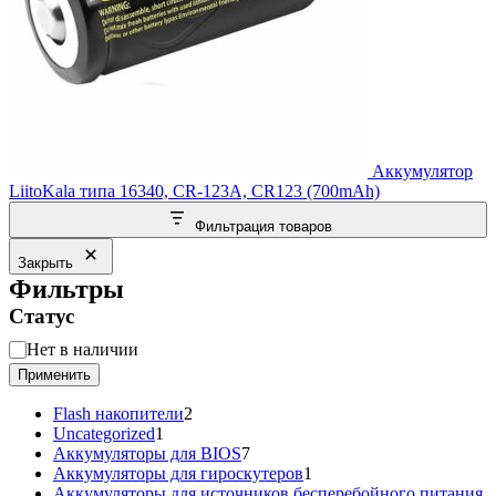
Аккумулятор
LiitoKala типа 16340, CR-123A, CR123 (700mAh)
Фильтрация товаров
Закрыть
Фильтры
Статус
Статус
Нет в наличии
Применить
2
Flash накопители
2
1
товара
Uncategorized
1
товар
7
Аккумуляторы для BIOS
7
товаров
1
Аккумуляторы для гироскутеров
1
товар
Аккумуляторы для источников бесперебойного питания