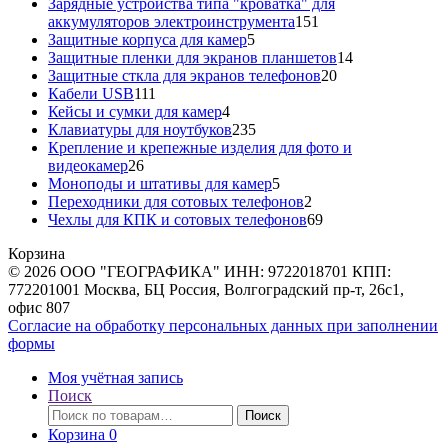
товара
Зарядные устройства типа "кроватка" для
151
аккумуляторов электроинструмента
151
5
товар
Защитные корпуса для камер
5
товаров
14
Защитные пленки для экранов планшетов
14
20
товаров
Защитные сткла для экранов телефонов
20
111
товаров
Кабели USB
111
товаров
4
Кейсы и сумки для камер
4
товара
235
Клавиатуры для ноутбуков
235
товаров
Крепление и крепежные изделия для фото и
26
видеокамер
26
товаров
5
Моноподы и штативы для камер
5
товаров
2
Переходники для сотовых телефонов
2
товара
69
Чехлы для КПК и сотовых телефонов
69
товаров
Корзина
© 2026 ООО "ГЕОГРАФИКА" ИНН: 9722018701 КПП:
772201001 Москва, БЦ Россия, Волгоградский пр-т, 26с1,
офис 807
Согласие на обработку персональных данных при заполнении
формы
Моя учётная запись
Поиск
Искать:
Поиск
Корзина
0