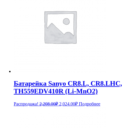
Батарейка Sanyo CR8.L, CR8.LHC,
TH559EDV410R (Li-MnO2)
Первоначальная
Текущая
Распродажа!
2,208.00
₽
2,024.00
₽
Подробнее
цена
цена:
составляла
2,024.00₽.
2,208.00₽.