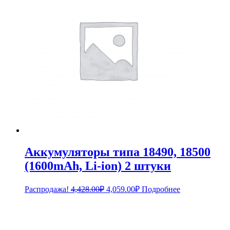
Аккумуляторы типа 18490, 18500
(1600mAh, Li-ion) 2 штуки
Первоначальная
Текущая
Распродажа!
4,428.00
₽
4,059.00
₽
Подробнее
цена
цена:
составляла
4,059.00₽.
4,428.00₽.