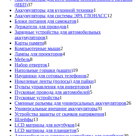
37
(ИБП)
37
товаров
1
Аккумуляторы для кухонной техники
1
товар
12
Аккумуляторы для системы ЭРА ГЛОНАСС
12
1
товаров
Блоки питания для самокатов
1
1
товар
Держатели для проводов
1
товар
Зарядные устройства для автомобильных
1
аккумуляторов
1
8
товар
Карты памяти
8
товаров
2
Компьютерные мыши
2
товара
4
Лампы для проекторов
4
8
товара
Мебель
8
товаров
1
Набор отверток
1
товар
19
Напольные горшки (кашпо)
19
товаров
2
Наушники для сотовых телефонов
2
товара
1
Никелевые ленты (полосы) для пайки
1
1
товар
Пульты управления для инверторов
1
товар
5
Пусковые провода для автомобилей
5
1
товаров
Пусковые устройства
1
товар
26
Сменные разъемы для универсальных аккумуляторов
26
31
то
Универсальные внешние аккумуляторы
31
товар
1
Устройства защиты от скачков напряжения
1
13
товар
Шлейфы
13
товаров
14
LCD матрицы для ноутбуков
14
5
товаров
LCD матрицы для планшетов
5
товаров
39
Автомобильные зарядные устройства для ноутбуков
39