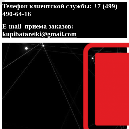
Телефон клиентской службы: +7 (499)
490-64-16
E-mail приема заказов:
kupibatareiki@gmail.com
Перейти
Перейти
к
к
навигации
содержимому