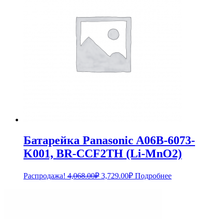
Батарейка Panasonic A06B-6073-
K001, BR-CCF2TH (Li-MnO2)
Первоначальная
Текущая
Распродажа!
4,068.00
₽
3,729.00
₽
Подробнее
цена
цена:
составляла
3,729.00₽.
4,068.00₽.