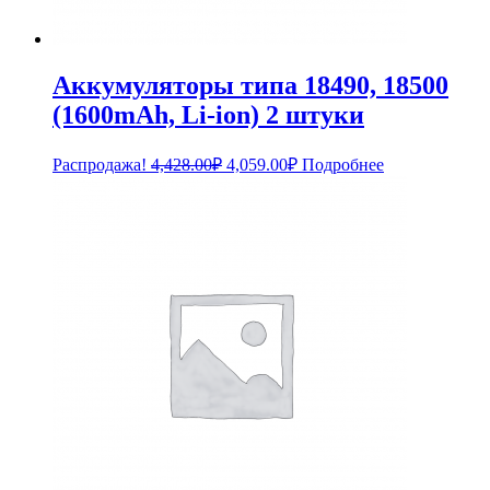
Аккумуляторы типа 18490, 18500
(1600mAh, Li-ion) 2 штуки
Первоначальная
Текущая
Распродажа!
4,428.00
₽
4,059.00
₽
Подробнее
цена
цена:
составляла
4,059.00₽.
4,428.00₽.