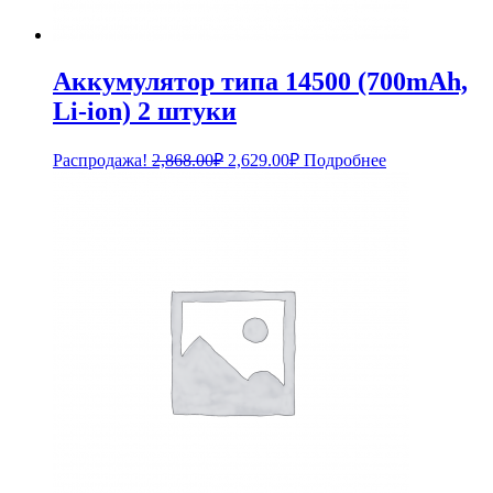
Аккумулятор типа 14500 (700mAh,
Li-ion) 2 штуки
Первоначальная
Текущая
Распродажа!
2,868.00
₽
2,629.00
₽
Подробнее
цена
цена:
составляла
2,629.00₽.
2,868.00₽.