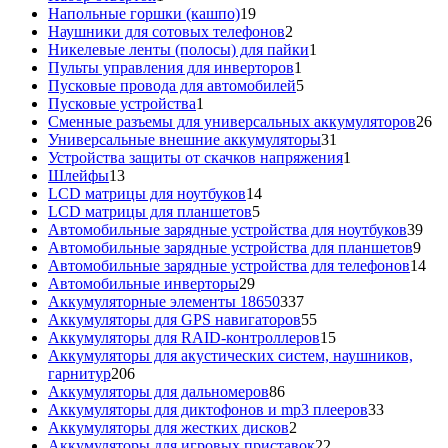
товар
19
Напольные горшки (кашпо)
19
товаров
2
Наушники для сотовых телефонов
2
товара
1
Никелевые ленты (полосы) для пайки
1
1
товар
Пульты управления для инверторов
1
товар
5
Пусковые провода для автомобилей
5
1
товаров
Пусковые устройства
1
товар
26
Сменные разъемы для универсальных аккумуляторов
26
31
то
Универсальные внешние аккумуляторы
31
товар
1
Устройства защиты от скачков напряжения
1
13
товар
Шлейфы
13
товаров
14
LCD матрицы для ноутбуков
14
5
товаров
LCD матрицы для планшетов
5
товаров
39
Автомобильные зарядные устройства для ноутбуков
39
9
тов
Автомобильные зарядные устройства для планшетов
9
тов
14
Автомобильные зарядные устройства для телефонов
14
29
то
Автомобильные инверторы
29
товаров
337
Аккумуляторные элементы 18650
337
товаров
55
Аккумуляторы для GPS навигаторов
55
товаров
15
Аккумуляторы для RAID-контроллеров
15
товаров
Аккумуляторы для акустических систем, наушников,
206
гарнитур
206
товаров
86
Аккумуляторы для дальномеров
86
товаров
33
Аккумуляторы для диктофонов и mp3 плееров
33
2
товара
Аккумуляторы для жестких дисков
2
товара
22
Аккумуляторы для игровых приставок
22