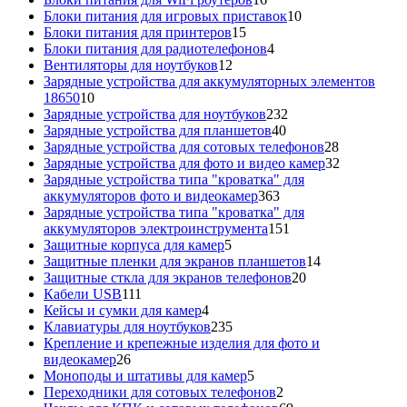
товаров
10
Блоки питания для игровых приставок
10
15
товаров
Блоки питания для принтеров
15
товаров
4
Блоки питания для радиотелефонов
4
12
товара
Вентиляторы для ноутбуков
12
товаров
Зарядные устройства для аккумуляторных элементов
10
18650
10
товаров
232
Зарядные устройства для ноутбуков
232
40
товара
Зарядные устройства для планшетов
40
товаров
28
Зарядные устройства для сотовых телефонов
28
товаров
32
Зарядные устройства для фото и видео камер
32
товара
Зарядные устройства типа "кроватка" для
363
аккумуляторов фото и видеокамер
363
товара
Зарядные устройства типа "кроватка" для
151
аккумуляторов электроинструмента
151
5
товар
Защитные корпуса для камер
5
товаров
14
Защитные пленки для экранов планшетов
14
20
товаров
Защитные сткла для экранов телефонов
20
111
товаров
Кабели USB
111
товаров
4
Кейсы и сумки для камер
4
товара
235
Клавиатуры для ноутбуков
235
товаров
Крепление и крепежные изделия для фото и
26
видеокамер
26
товаров
5
Моноподы и штативы для камер
5
товаров
2
Переходники для сотовых телефонов
2