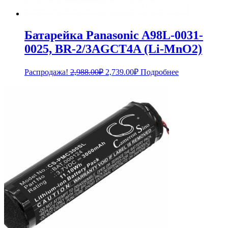
Батарейка Panasonic A98L-0031-
0025, BR-2/3AGCT4A (Li-MnO2)
Первоначальная
Текущая
Распродажа!
2,988.00
₽
2,739.00
₽
Подробнее
цена
цена:
составляла
2,739.00₽.
2,988.00₽.