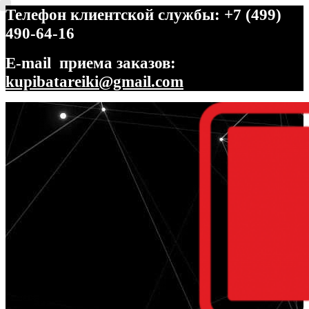
Телефон клиентской службы: +7 (499)
490-64-16
E-mail приема заказов:
kupibatareiki@gmail.com
Перейти
Перейти
к
к
навигации
содержимому