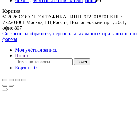
товара
69
Чехлы для КПК и сотовых телефонов
69
товаров
Корзина
© 2026 ООО "ГЕОГРАФИКА" ИНН: 9722018701 КПП:
772201001 Москва, БЦ Россия, Волгоградский пр-т, 26с1,
офис 807
Согласие на обработку персональных данных при заполнении
формы
Моя учётная запись
Поиск
Искать:
Поиск
Корзина
0
-->