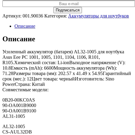
Артикул:
001.90036
Категория:
Аккумуляторы для ноутбуков
Описание
Описание
Усиленный аккумулятор (батарея) AL32-1005 для ноутбука
Asus Eee PC 1001, 1005, 1101, 1104, 1106, R101,
R105.Химический состав: Li-ionВыходное напряжение (V):
10.8Емкость (mAh): 6600Мощность аккумулятора (Wh):
71.28Размеры товара (мм): 202.57 x 41.49 x 54.95Гарантийный
срок (мес.): 12Цвет товара: черныйИзготовитель: Sino
PowerСтрана: Китай
Совместимые модели:
0B20-00KC0AS
90-OA001B9000
90-OA001B9100
AL31-1005
AL32-1005
CS-AUL32DB