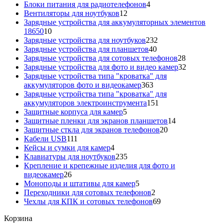
товаров
4
Блоки питания для радиотелефонов
4
12
товара
Вентиляторы для ноутбуков
12
товаров
Зарядные устройства для аккумуляторных элементов
10
18650
10
товаров
232
Зарядные устройства для ноутбуков
232
40
товара
Зарядные устройства для планшетов
40
товаров
28
Зарядные устройства для сотовых телефонов
28
товаров
32
Зарядные устройства для фото и видео камер
32
товара
Зарядные устройства типа "кроватка" для
363
аккумуляторов фото и видеокамер
363
товара
Зарядные устройства типа "кроватка" для
151
аккумуляторов электроинструмента
151
5
товар
Защитные корпуса для камер
5
товаров
14
Защитные пленки для экранов планшетов
14
20
товаров
Защитные сткла для экранов телефонов
20
111
товаров
Кабели USB
111
товаров
4
Кейсы и сумки для камер
4
товара
235
Клавиатуры для ноутбуков
235
товаров
Крепление и крепежные изделия для фото и
26
видеокамер
26
товаров
5
Моноподы и штативы для камер
5
товаров
2
Переходники для сотовых телефонов
2
товара
69
Чехлы для КПК и сотовых телефонов
69
товаров
Корзина