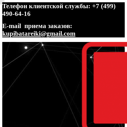
Телефон клиентской службы: +7 (499)
490-64-16
E-mail приема заказов:
kupibatareiki@gmail.com
Перейти
Перейти
к
к
навигации
содержимому