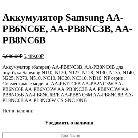
Аккумулятор Samsung AA-
PB6NC6E, AA-PB8NC3B, AA-
PB8NC6B
Первоначальная
Текущая
5,988.00
₽
5,489.00
₽
цена
цена:
составляла
Аккумулятор (батарея) AA-PB8NC3B, AA-PB8NC6B для
5,489.00₽.
ноутбука Samsung N110, N120, N127, N128, N130, N135, N140,
5,988.00₽.
N225, N270, N510, NC10, NC20, NC310, ND10, NP серии.
Совместимые модели: AA-PB1TC6B AA-PB2NC3W AA-
PB6NC6E AA-PB6NC6W AA-PB8NC3B AA-PB8NC3W AA-
PB8NC6B AA-PB8NC6B/E AA-PB8NC6M AA-PB8NC8B AA-
PL8NC6B AA-PL8NC6W CS-SNC10NB
Нет в наличии
Уведомить о наличии