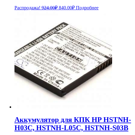
Первоначальная
Текущая
Распродажа!
924.00
₽
840.00
₽
Подробнее
цена
цена:
составляла
840.00₽.
924.00₽.
Аккумулятор для КПК HP HSTNH-
H03C, HSTNH-L05C, HSTNH-S03B