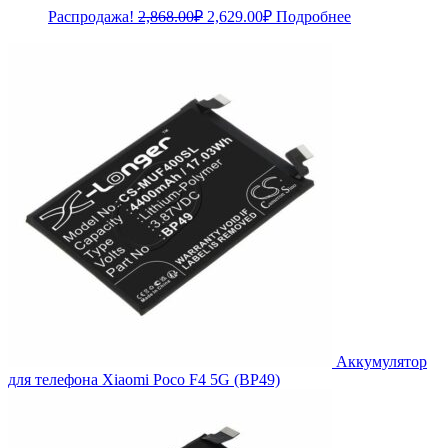
Первоначальная
Текущая
Распродажа!
2,868.00
₽
2,629.00
₽
Подробнее
цена
цена:
составляла
2,629.00₽.
2,868.00₽.
Аккумулятор
для телефона Xiaomi Poco F4 5G (BP49)