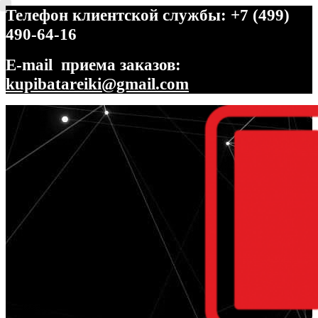
Телефон клиентской службы: +7 (499)
490-64-16
E-mail приема заказов:
kupibatareiki@gmail.com
Перейти
Перейти
к
к
навигации
содержимому