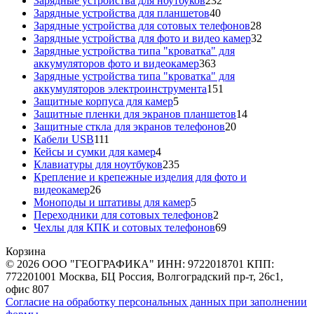
Зарядные устройства для ноутбуков
232
40
товара
Зарядные устройства для планшетов
40
товаров
28
Зарядные устройства для сотовых телефонов
28
товаров
32
Зарядные устройства для фото и видео камер
32
товара
Зарядные устройства типа "кроватка" для
363
аккумуляторов фото и видеокамер
363
товара
Зарядные устройства типа "кроватка" для
151
аккумуляторов электроинструмента
151
5
товар
Защитные корпуса для камер
5
товаров
14
Защитные пленки для экранов планшетов
14
20
товаров
Защитные сткла для экранов телефонов
20
111
товаров
Кабели USB
111
товаров
4
Кейсы и сумки для камер
4
товара
235
Клавиатуры для ноутбуков
235
товаров
Крепление и крепежные изделия для фото и
26
видеокамер
26
товаров
5
Моноподы и штативы для камер
5
товаров
2
Переходники для сотовых телефонов
2
товара
69
Чехлы для КПК и сотовых телефонов
69
товаров
Корзина
© 2026 ООО "ГЕОГРАФИКА" ИНН: 9722018701 КПП:
772201001 Москва, БЦ Россия, Волгоградский пр-т, 26с1,
офис 807
Согласие на обработку персональных данных при заполнении