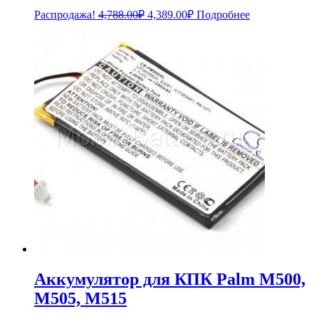
Первоначальная
Текущая
Распродажа!
4,788.00
₽
4,389.00
₽
Подробнее
цена
цена:
составляла
4,389.00₽.
4,788.00₽.
Аккумулятор для КПК Palm M500,
M505, M515