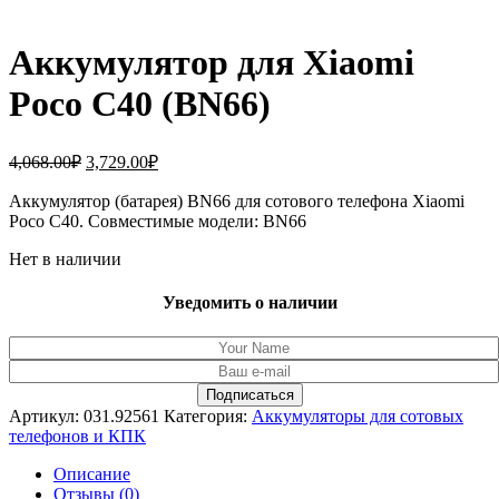
Аккумулятор для Xiaomi
Poco С40 (BN66)
Первоначальная
Текущая
4,068.00
₽
3,729.00
₽
цена
цена:
составляла
Аккумулятор (батарея) BN66 для сотового телефона Xiaomi
3,729.00₽.
Poco С40. Совместимые модели: BN66
4,068.00₽.
Нет в наличии
Уведомить о наличии
Артикул:
031.92561
Категория:
Аккумуляторы для сотовых
телефонов и КПК
Описание
Отзывы (0)