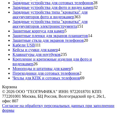
товаров
28
Зарядные устройства для сотовых телефонов
28
товаров
32
Зарядные устройства для фото и видео камер
32
товара
Зарядные устройства типа "кроватка" для
363
аккумуляторов фото и видеокамер
363
товара
Зарядные устройства типа "кроватка" для
151
аккумуляторов электроинструмента
151
5
товар
Защитные корпуса для камер
5
товаров
14
Защитные пленки для экранов планшетов
14
20
товаров
Защитные сткла для экранов телефонов
20
111
товаров
Кабели USB
111
товаров
4
Кейсы и сумки для камер
4
товара
235
Клавиатуры для ноутбуков
235
товаров
Крепление и крепежные изделия для фото и
26
видеокамер
26
товаров
5
Моноподы и штативы для камер
5
товаров
2
Переходники для сотовых телефонов
2
товара
69
Чехлы для КПК и сотовых телефонов
69
товаров
Корзина
© 2026 ООО "ГЕОГРАФИКА" ИНН: 9722018701 КПП:
772201001 Москва, БЦ Россия, Волгоградский пр-т, 26с1,
офис 807
Согласие на обработку персональных данных при заполнении
формы