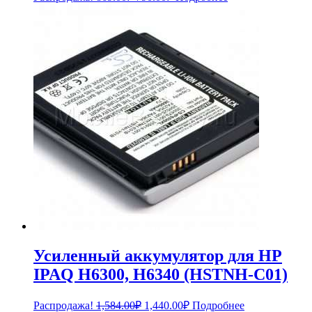
цена
цена:
составляла
790.00₽.
869.00₽.
Усиленный аккумулятор для HP
IPAQ H6300, H6340 (HSTNH-C01)
Первоначальная
Текущая
Распродажа!
1,584.00
₽
1,440.00
₽
Подробнее