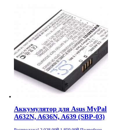
Аккумулятор для Asus MyPal
A632N, A636N, A639 (SBP-03)
Первоначальная
Текущая
Распродажа!
2,028.00
₽
1,859.00
₽
Подробнее