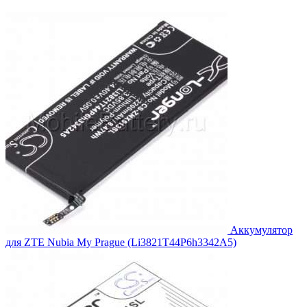
цена
цена:
составляла
1,440.00₽.
1,584.00₽.
Аккумулятор
для ZTE Nubia My Prague (Li3821T44P6h3342A5)