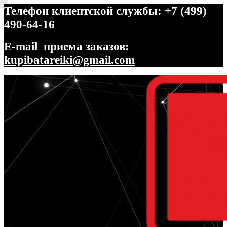
Телефон клиентской службы: +7 (499)
490-64-16
E-mail приема заказов:
kupibatareiki@gmail.com
Перейти
Перейти
к
к
навигации
содержимому