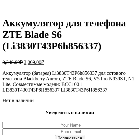
Аккумулятор для телефона
ZTE Blade S6
(Li3830T43P6h856337)
Первоначальная
Текущая
3,348.00
₽
3,069.00
₽
цена
цена:
составляла
Аккумулятор (батарея) Li3830T43P6h856337 для сотового
3,069.00₽.
телефона Blackberry Aurora, ZTE Blade S6, V5 Pro N939ST, N1
3,348.00₽.
Lite. Совместимые модели: BCC100-1
LI3830T430T43P6H856337 LI3830T43P6H856337
Нет в наличии
Уведомить о наличии