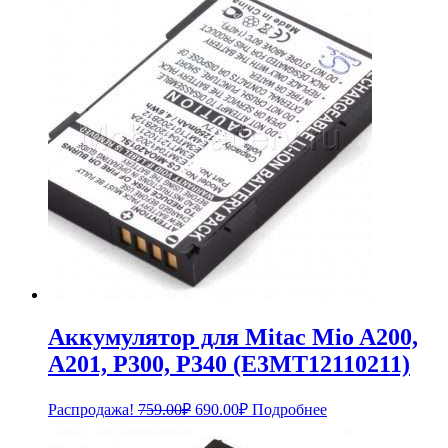
Аккумулятор для Mitac Mio A200,
A201, P300, P340 (E3MT12110211)
Первоначальная
Текущая
Распродажа!
759.00
₽
690.00
₽
Подробнее
цена
цена:
составляла
690.00₽.