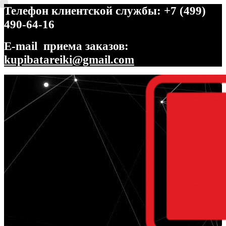
Телефон клиентской службы: +7 (499)
490-64-16
E-mail приема заказов:
kupibatareiki@gmail.com
Перейти
Перейти
к
к
навигации
содержимому