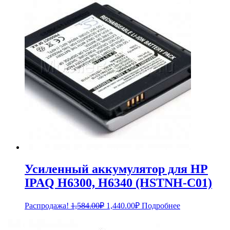
1,254.00₽.
Усиленный аккумулятор для HP
IPAQ H6300, H6340 (HSTNH-C01)
Первоначальная
Текущая
Распродажа!
1,584.00
₽
1,440.00
₽
Подробнее
цена
цена:
составляла
1,440.00₽.