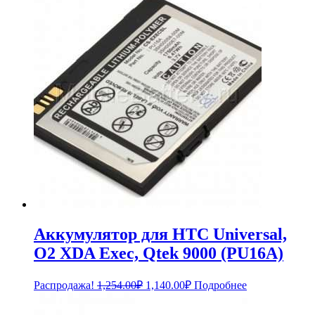
759.00₽.
Аккумулятор для HTC Universal,
O2 XDA Exec, Qtek 9000 (PU16A)
Первоначальная
Текущая
Распродажа!
1,254.00
₽
1,140.00
₽
Подробнее
цена
цена:
составляла
1,140.00₽.