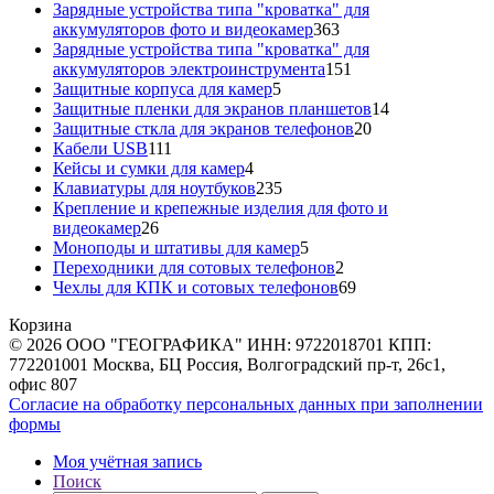
товара
Зарядные устройства типа "кроватка" для
363
аккумуляторов фото и видеокамер
363
товара
Зарядные устройства типа "кроватка" для
151
аккумуляторов электроинструмента
151
5
товар
Защитные корпуса для камер
5
товаров
14
Защитные пленки для экранов планшетов
14
20
товаров
Защитные сткла для экранов телефонов
20
111
товаров
Кабели USB
111
товаров
4
Кейсы и сумки для камер
4
товара
235
Клавиатуры для ноутбуков
235
товаров
Крепление и крепежные изделия для фото и
26
видеокамер
26
товаров
5
Моноподы и штативы для камер
5
товаров
2
Переходники для сотовых телефонов
2
товара
69
Чехлы для КПК и сотовых телефонов
69
товаров
Корзина
© 2026 ООО "ГЕОГРАФИКА" ИНН: 9722018701 КПП:
772201001 Москва, БЦ Россия, Волгоградский пр-т, 26с1,
офис 807
Согласие на обработку персональных данных при заполнении
формы
Моя учётная запись
Поиск