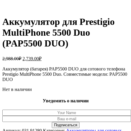
Аккумулятор для Prestigio
MultiPhone 5500 Duo
(PAP5500 DUO)
Первоначальная
Текущая
2,988.00
₽
2,739.00
₽
цена
цена:
составляла
Аккумулятор (батарея) PAP5500 DUO для сотового телефона
2,739.00₽.
Prestigio MultiPhone 5500 Duo. Совместимые модели: PAP5500
2,988.00₽.
DUO
Нет в наличии
Уведомить о наличии
Артикул:
031.91280
Категория:
Аккумуляторы для сотовых