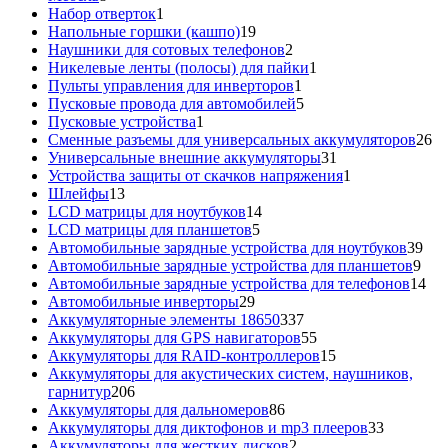
товаров
1
Набор отверток
1
товар
19
Напольные горшки (кашпо)
19
товаров
2
Наушники для сотовых телефонов
2
товара
1
Никелевые ленты (полосы) для пайки
1
1
товар
Пульты управления для инверторов
1
товар
5
Пусковые провода для автомобилей
5
1
товаров
Пусковые устройства
1
товар
26
Сменные разъемы для универсальных аккумуляторов
26
31
то
Универсальные внешние аккумуляторы
31
товар
1
Устройства защиты от скачков напряжения
1
13
товар
Шлейфы
13
товаров
14
LCD матрицы для ноутбуков
14
5
товаров
LCD матрицы для планшетов
5
товаров
39
Автомобильные зарядные устройства для ноутбуков
39
9
тов
Автомобильные зарядные устройства для планшетов
9
тов
14
Автомобильные зарядные устройства для телефонов
14
29
то
Автомобильные инверторы
29
товаров
337
Аккумуляторные элементы 18650
337
товаров
55
Аккумуляторы для GPS навигаторов
55
товаров
15
Аккумуляторы для RAID-контроллеров
15
товаров
Аккумуляторы для акустических систем, наушников,
206
гарнитур
206
товаров
86
Аккумуляторы для дальномеров
86
товаров
33
Аккумуляторы для диктофонов и mp3 плееров
33
2
товара
Аккумуляторы для жестких дисков
2