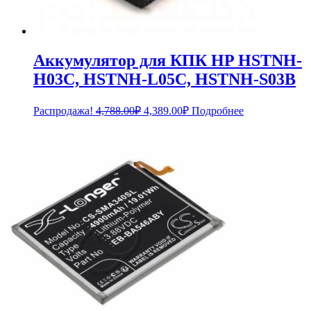
Аккумулятор для КПК HP HSTNH-
H03C, HSTNH-L05C, HSTNH-S03B
Первоначальная
Текущая
Распродажа!
4,788.00
₽
4,389.00
₽
Подробнее
цена
цена:
составляла
4,389.00₽.
4,788.00₽.