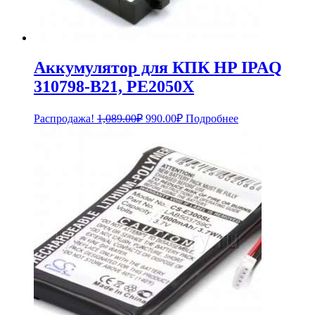
Аккумулятор для КПК HP IPAQ
310798-B21, PE2050X
Первоначальная
Текущая
Распродажа!
1,089.00
₽
990.00
₽
Подробнее
цена
цена:
составляла
990.00₽.
1,089.00₽.