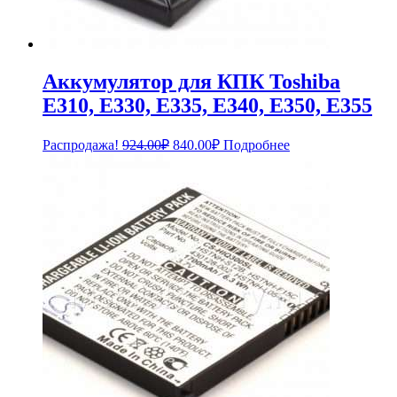
Аккумулятор для КПК Toshiba
E310, E330, E335, E340, E350, E355
Первоначальная
Текущая
Распродажа!
924.00
₽
840.00
₽
Подробнее
цена
цена:
составляла
840.00₽.
924.00₽.