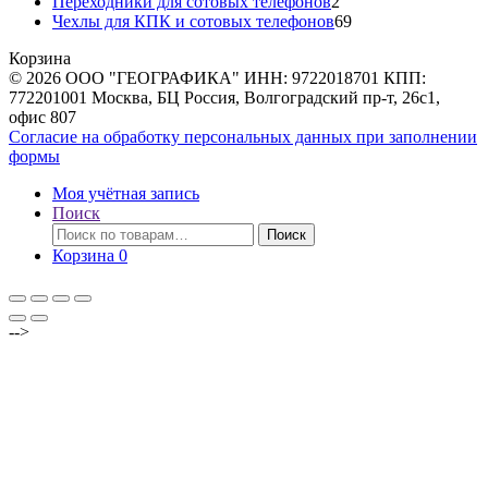
товаров
2
Переходники для сотовых телефонов
2
товара
69
Чехлы для КПК и сотовых телефонов
69
товаров
Корзина
© 2026 ООО "ГЕОГРАФИКА" ИНН: 9722018701 КПП:
772201001 Москва, БЦ Россия, Волгоградский пр-т, 26с1,
офис 807
Согласие на обработку персональных данных при заполнении
формы
Моя учётная запись
Поиск
Искать:
Поиск
Корзина
0
-->