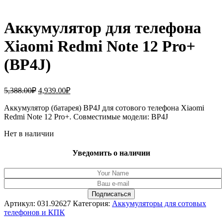
Аккумулятор для телефона
Xiaomi Redmi Note 12 Pro+
(BP4J)
Первоначальная
Текущая
5,388.00
₽
4,939.00
₽
цена
цена:
составляла
Аккумулятор (батарея) BP4J для сотового телефона Xiaomi
4,939.00₽.
Redmi Note 12 Pro+. Совместимые модели: BP4J
5,388.00₽.
Нет в наличии
Уведомить о наличии
Артикул:
031.92627
Категория:
Аккумуляторы для сотовых
телефонов и КПК