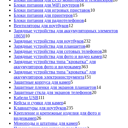
16
това
Блоки питания для WiFi роутеров
16
товаров
10
Блоки питания для игровых приставок
10
15
товаров
Блоки питания для принтеров
15
товаров
4
Блоки питания для радиотелефонов
4
12
товара
Вентиляторы для ноутбуков
12
товаров
Зарядные устройства для аккумуляторных элементов
10
18650
10
товаров
232
Зарядные устройства для ноутбуков
232
40
товара
Зарядные устройства для планшетов
40
товаров
28
Зарядные устройства для сотовых телефонов
28
товаров
32
Зарядные устройства для фото и видео камер
32
товара
Зарядные устройства типа "кроватка" для
363
аккумуляторов фото и видеокамер
363
товара
Зарядные устройства типа "кроватка" для
151
аккумуляторов электроинструмента
151
5
товар
Защитные корпуса для камер
5
товаров
14
Защитные пленки для экранов планшетов
14
20
товаров
Защитные сткла для экранов телефонов
20
111
товаров
Кабели USB
111
товаров
4
Кейсы и сумки для камер
4
товара
235
Клавиатуры для ноутбуков
235
товаров
Крепление и крепежные изделия для фото и
26
видеокамер
26
товаров
5
Моноподы и штативы для камер
5