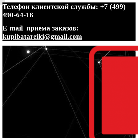
Телефон клиентской службы: +7 (499)
490-64-16
E-mail приема заказов:
kupibatareiki@gmail.com
Перейти
Перейти
к
к
навигации
содержимому