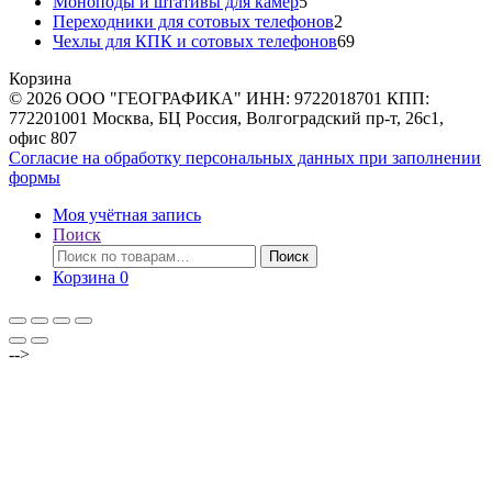
товаров
5
Моноподы и штативы для камер
5
товаров
2
Переходники для сотовых телефонов
2
товара
69
Чехлы для КПК и сотовых телефонов
69
товаров
Корзина
© 2026 ООО "ГЕОГРАФИКА" ИНН: 9722018701 КПП:
772201001 Москва, БЦ Россия, Волгоградский пр-т, 26с1,
офис 807
Согласие на обработку персональных данных при заполнении
формы
Моя учётная запись
Поиск
Искать:
Поиск
Корзина
0
-->