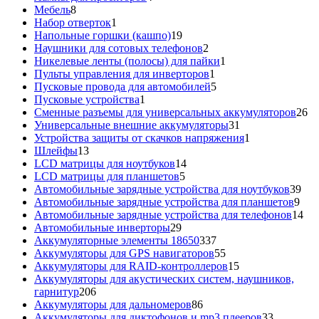
8
товара
Мебель
8
товаров
1
Набор отверток
1
товар
19
Напольные горшки (кашпо)
19
товаров
2
Наушники для сотовых телефонов
2
товара
1
Никелевые ленты (полосы) для пайки
1
1
товар
Пульты управления для инверторов
1
товар
5
Пусковые провода для автомобилей
5
1
товаров
Пусковые устройства
1
товар
26
Сменные разъемы для универсальных аккумуляторов
26
31
то
Универсальные внешние аккумуляторы
31
товар
1
Устройства защиты от скачков напряжения
1
13
товар
Шлейфы
13
товаров
14
LCD матрицы для ноутбуков
14
5
товаров
LCD матрицы для планшетов
5
товаров
39
Автомобильные зарядные устройства для ноутбуков
39
9
тов
Автомобильные зарядные устройства для планшетов
9
тов
14
Автомобильные зарядные устройства для телефонов
14
29
то
Автомобильные инверторы
29
товаров
337
Аккумуляторные элементы 18650
337
товаров
55
Аккумуляторы для GPS навигаторов
55
товаров
15
Аккумуляторы для RAID-контроллеров
15
товаров
Аккумуляторы для акустических систем, наушников,
206
гарнитур
206
товаров
86
Аккумуляторы для дальномеров
86
товаров
33
Аккумуляторы для диктофонов и mp3 плееров
33