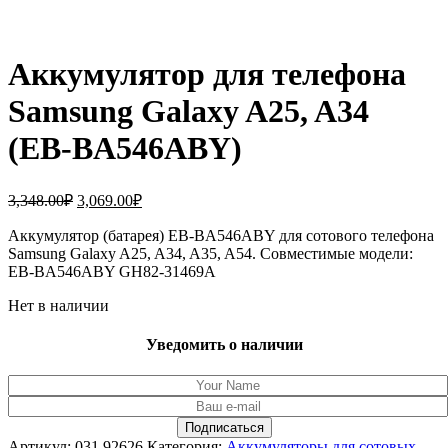
Аккумулятор для телефона
Samsung Galaxy A25, A34
(EB-BA546ABY)
Первоначальная
Текущая
3,348.00
₽
3,069.00
₽
цена
цена:
составляла
Аккумулятор (батарея) EB-BA546ABY для сотового телефона
3,069.00₽.
Samsung Galaxy A25, A34, A35, A54. Совместимые модели:
3,348.00₽.
EB-BA546ABY GH82-31469A
Нет в наличии
Уведомить о наличии
Артикул:
031.92626
Категория:
Аккумуляторы для сотовых