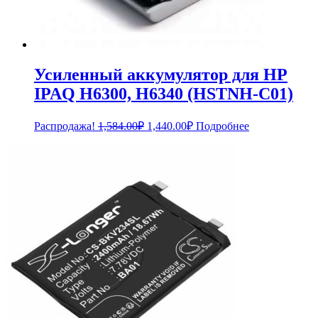
Усиленный аккумулятор для HP
IPAQ H6300, H6340 (HSTNH-C01)
Первоначальная
Текущая
Распродажа!
1,584.00
₽
1,440.00
₽
Подробнее
цена
цена:
составляла
1,440.00₽.
1,584.00₽.