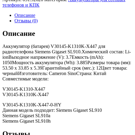
телефонов и КПК
Описание
Отзывы (0)
Описание
Аккумулятор (батарея) V30145-K1310K-X447 для
радиотелефона Siemens Gigaset SL910.Химический состав: Li-
ionВыходное напряжение (V): 3.7Емкость (mAh):
1050Мощность аккумулятора (Wh): 3.885Размеры товара (мм):
53.50 x 33.85 x 5.39Гарантийный срок (мес.): 12Цвет товара:
черныйИзготовитель: Cameron SinoСтрана: Китай
Совместимые модели:
V30145-K1310-X447
V30145-K1310K-X447
V30145-K1310K-X447-0-HY
Данная модель подходит: Siemens Gigaset SL910
Siemens Gigaset SL910a
Siemens Gigaset SL910h
Отзывы