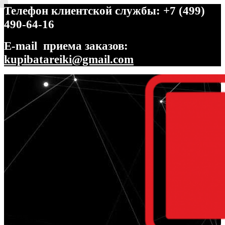
Телефон клиентской службы: +7 (499)
490-64-16
E-mail приема заказов:
kupibatareiki@gmail.com
Перейти
Перейти
к
к
навигации
содержимому