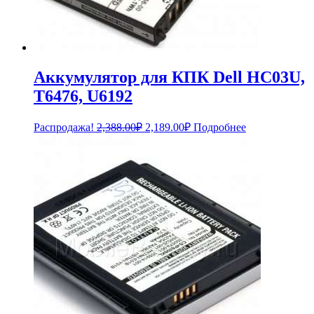
Аккумулятор для КПК Dell HC03U,
T6476, U6192
Первоначальная
Текущая
Распродажа!
2,388.00
₽
2,189.00
₽
Подробнее
цена
цена:
составляла
2,189.00₽.
2,388.00₽.