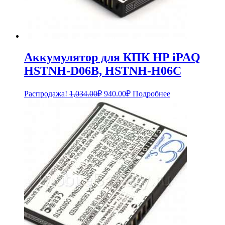
Аккумулятор для КПК HP iPAQ
HSTNH-D06B, HSTNH-H06C
Первоначальная
Текущая
Распродажа!
1,034.00
₽
940.00
₽
Подробнее
цена
цена:
составляла
940.00₽.
1,034.00₽.