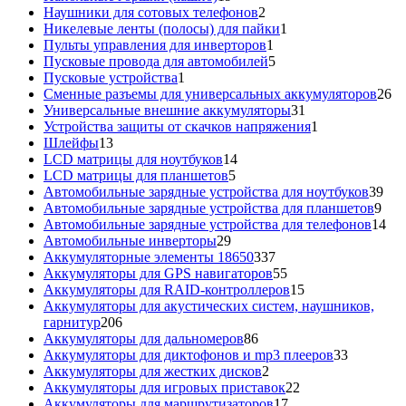
товаров
2
Наушники для сотовых телефонов
2
товара
1
Никелевые ленты (полосы) для пайки
1
1
товар
Пульты управления для инверторов
1
товар
5
Пусковые провода для автомобилей
5
1
товаров
Пусковые устройства
1
товар
26
Сменные разъемы для универсальных аккумуляторов
26
31
то
Универсальные внешние аккумуляторы
31
товар
1
Устройства защиты от скачков напряжения
1
13
товар
Шлейфы
13
товаров
14
LCD матрицы для ноутбуков
14
5
товаров
LCD матрицы для планшетов
5
товаров
39
Автомобильные зарядные устройства для ноутбуков
39
9
тов
Автомобильные зарядные устройства для планшетов
9
тов
14
Автомобильные зарядные устройства для телефонов
14
29
то
Автомобильные инверторы
29
товаров
337
Аккумуляторные элементы 18650
337
товаров
55
Аккумуляторы для GPS навигаторов
55
товаров
15
Аккумуляторы для RAID-контроллеров
15
товаров
Аккумуляторы для акустических систем, наушников,
206
гарнитур
206
товаров
86
Аккумуляторы для дальномеров
86
товаров
33
Аккумуляторы для диктофонов и mp3 плееров
33
2
товара
Аккумуляторы для жестких дисков
2
товара
22
Аккумуляторы для игровых приставок
22
17
товара
Аккумуляторы для маршрутизаторов
17