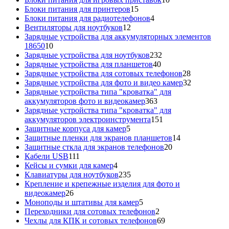
15
товаров
Блоки питания для принтеров
15
товаров
4
Блоки питания для радиотелефонов
4
12
товара
Вентиляторы для ноутбуков
12
товаров
Зарядные устройства для аккумуляторных элементов
10
18650
10
товаров
232
Зарядные устройства для ноутбуков
232
40
товара
Зарядные устройства для планшетов
40
товаров
28
Зарядные устройства для сотовых телефонов
28
товаров
32
Зарядные устройства для фото и видео камер
32
товара
Зарядные устройства типа "кроватка" для
363
аккумуляторов фото и видеокамер
363
товара
Зарядные устройства типа "кроватка" для
151
аккумуляторов электроинструмента
151
5
товар
Защитные корпуса для камер
5
товаров
14
Защитные пленки для экранов планшетов
14
20
товаров
Защитные сткла для экранов телефонов
20
111
товаров
Кабели USB
111
товаров
4
Кейсы и сумки для камер
4
товара
235
Клавиатуры для ноутбуков
235
товаров
Крепление и крепежные изделия для фото и
26
видеокамер
26
товаров
5
Моноподы и штативы для камер
5
товаров
2
Переходники для сотовых телефонов
2
товара
69
Чехлы для КПК и сотовых телефонов
69