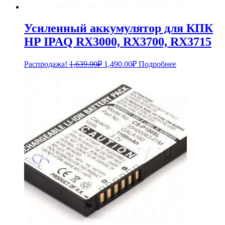
Усиленный аккумулятор для КПК
HP IPAQ RX3000, RX3700, RX3715
Первоначальная
Текущая
Распродажа!
1,639.00
₽
1,490.00
₽
Подробнее
цена
цена:
составляла
1,490.00₽.
1,639.00₽.