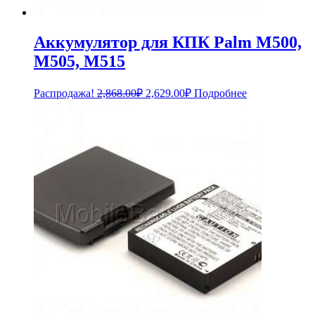
Аккумулятор для КПК Palm M500,
M505, M515
Первоначальная
Текущая
Распродажа!
2,868.00
₽
2,629.00
₽
Подробнее
цена
цена:
составляла
2,629.00₽.
2,868.00₽.