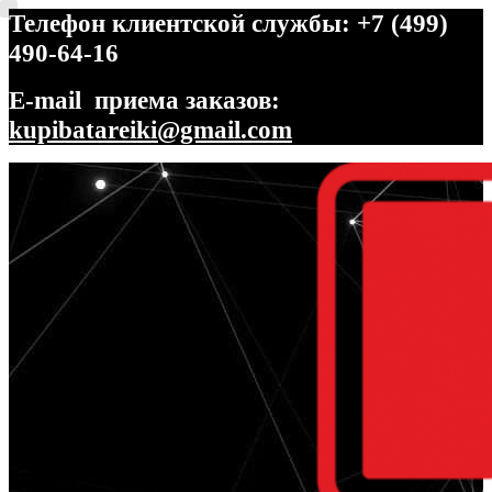
Телефон клиентской службы: +7 (499)
490-64-16
E-mail приема заказов:
kupibatareiki@gmail.com
Перейти
Перейти
к
к
навигации
содержимому