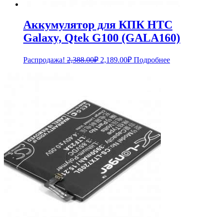
Аккумулятор для КПК HTC
Galaxy, Qtek G100 (GALA160)
Первоначальная
Текущая
Распродажа!
2,388.00
₽
2,189.00
₽
Подробнее
цена
цена:
составляла
2,189.00₽.
2,388.00₽.