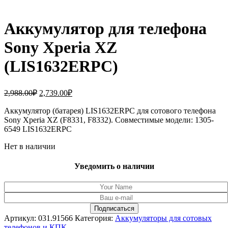
Аккумулятор для телефона
Sony Xperia XZ
(LIS1632ERPC)
Первоначальная
Текущая
2,988.00
₽
2,739.00
₽
цена
цена:
составляла
Аккумулятор (батарея) LIS1632ERPC для сотового телефона
2,739.00₽.
Sony Xperia XZ (F8331, F8332). Совместимые модели: 1305-
2,988.00₽.
6549 LIS1632ERPC
Нет в наличии
Уведомить о наличии
Артикул:
031.91566
Категория:
Аккумуляторы для сотовых
телефонов и КПК