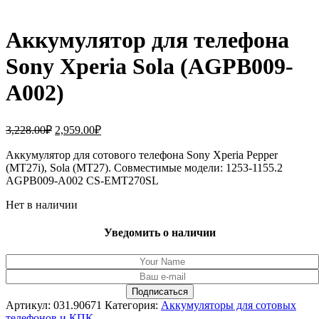
Аккумулятор для телефона
Sony Xperia Sola (AGPB009-
A002)
Первоначальная
Текущая
3,228.00
₽
2,959.00
₽
цена
цена:
составляла
Аккумулятор для сотового телефона Sony Xperia Pepper
2,959.00₽.
(MT27i), Sola (MT27). Совместимые модели: 1253-1155.2
3,228.00₽.
AGPB009-A002 CS-EMT270SL
Нет в наличии
Уведомить о наличии
Артикул:
031.90671
Категория:
Аккумуляторы для сотовых
телефонов и КПК