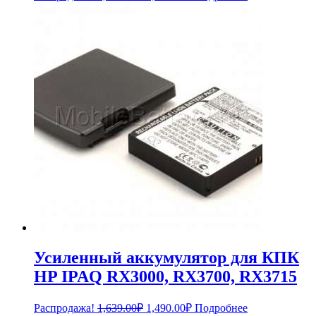
цена
цена:
составляла
2,189.00₽.
2,388.00₽.
Усиленный аккумулятор для КПК
HP IPAQ RX3000, RX3700, RX3715
Первоначальная
Текущая
Распродажа!
1,639.00
₽
1,490.00
₽
Подробнее