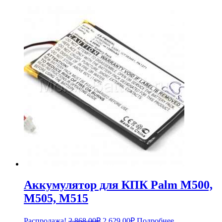
Аккумулятор для КПК Palm M500,
M505, M515
Первоначальная
Текущая
Распродажа!
2,868.00
₽
2,629.00
₽
Подробнее