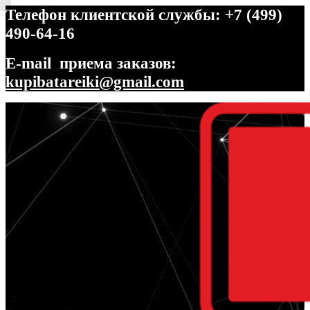
Телефон клиентской службы: +7 (499)
490-64-16
E-mail приема заказов:
kupibatareiki@gmail.com
Перейти
Перейти
к
к
навигации
содержимому