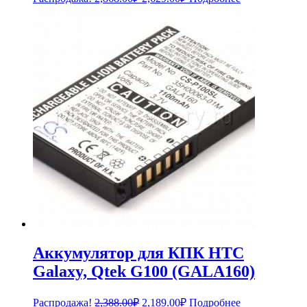
цена
цена:
составляла
2,629.00₽.
2,868.00₽.
Аккумулятор для КПК HTC
Galaxy, Qtek G100 (GALA160)
Первоначальная
Текущая
Распродажа!
2,388.00
₽
2,189.00
₽
Подробнее