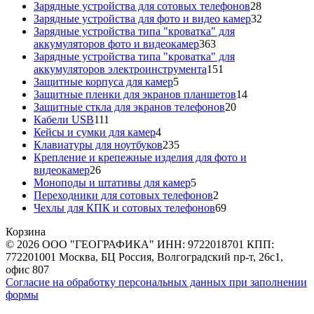
товаров
28
Зарядные устройства для сотовых телефонов
28
товаров
32
Зарядные устройства для фото и видео камер
32
товара
Зарядные устройства типа "кроватка" для
363
аккумуляторов фото и видеокамер
363
товара
Зарядные устройства типа "кроватка" для
151
аккумуляторов электроинструмента
151
5
товар
Защитные корпуса для камер
5
товаров
14
Защитные пленки для экранов планшетов
14
20
товаров
Защитные сткла для экранов телефонов
20
111
товаров
Кабели USB
111
товаров
4
Кейсы и сумки для камер
4
товара
235
Клавиатуры для ноутбуков
235
товаров
Крепление и крепежные изделия для фото и
26
видеокамер
26
товаров
5
Моноподы и штативы для камер
5
товаров
2
Переходники для сотовых телефонов
2
товара
69
Чехлы для КПК и сотовых телефонов
69
товаров
Корзина
© 2026 ООО "ГЕОГРАФИКА" ИНН: 9722018701 КПП:
772201001 Москва, БЦ Россия, Волгоградский пр-т, 26с1,
офис 807
Согласие на обработку персональных данных при заполнении
формы