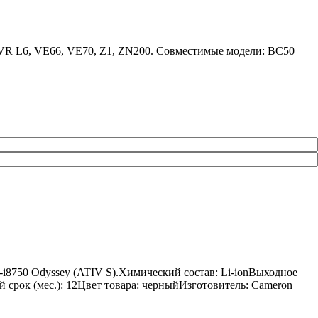
LVR L6, VE66, VE70, Z1, ZN200. Совместимые модели: BC50
8750 Odyssey (ATIV S).Химический состав: Li-ionВыходное
й срок (мес.): 12Цвет товара: черныйИзготовитель: Cameron