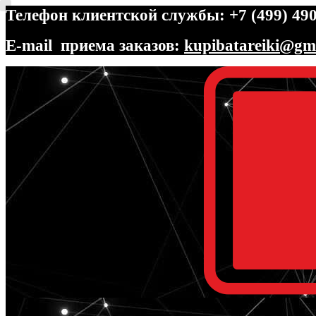
Телефон клиентской службы: +7 (499) 490
E-mail приема заказов:
kupibatareiki@gm
Перейти
Перейти
к
к
навигации
содержимому