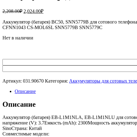
Первоначальная
Текущая
2,208.00
₽
2,024.00
₽
цена
цена:
составляла
Аккумулятор (батарея) BC50, SNN5779B для сотового телефон
2,024.00₽.
CFNN1043 CS-MOL6SL SNN5779B SNN5779C
2,208.00₽.
Нет в наличии
Артикул:
031.90670
Категория:
Аккумуляторы для сотовых тел
Описание
Описание
Аккумулятор (батарея) EB-L1M1NLA, EB-L1M1NLU для сотового
напряжение (V): 3.7Емкость (mAh): 2300Мощность аккумулятора 
SinoСтрана: Китай
Совместимые модели: