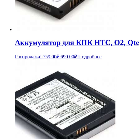
Аккумулятор для КПК HTC, O2, Qt
Первоначальная
Текущая
Распродажа!
759.00
₽
690.00
₽
Подробнее
цена
цена:
составляла
690.00₽.
759.00₽.