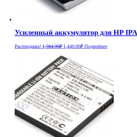
Усиленный аккумулятор для HP IP
Первоначальная
Текущая
Распродажа!
1,584.00
₽
1,440.00
₽
Подробнее
цена
цена:
составляла
1,440.00₽.
1,584.00₽.