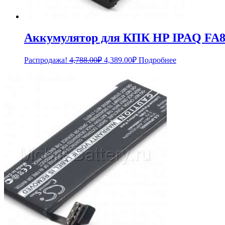
Аккумулятор для КПК HP IPAQ FA
Первоначальная
Текущая
Распродажа!
4,788.00
₽
4,389.00
₽
Подробнее
цена
цена:
составляла
4,389.00₽.
4,788.00₽.