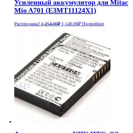
Усиленный аккумулятор для Mitac
Mio A701 (E3MT11124X1)
Первоначальная
Текущая
Распродажа!
1,254.00
₽
1,140.00
₽
Подробнее
цена
цена:
составляла
1,140.00₽.
1,254.00₽.