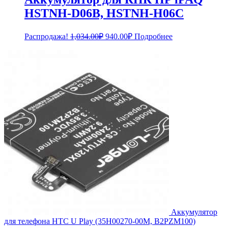
HSTNH-D06B, HSTNH-H06C
Первоначальная
Текущая
Распродажа!
1,034.00
₽
940.00
₽
Подробнее
цена
цена:
составляла
940.00₽.
1,034.00₽.
Аккумулятор
для телефона HTC U Play (35H00270-00M, B2PZM100)