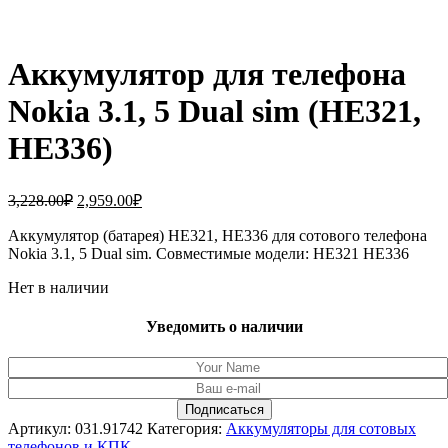
Аккумулятор для телефона
Nokia 3.1, 5 Dual sim (HE321,
HE336)
Первоначальная
Текущая
3,228.00
₽
2,959.00
₽
цена
цена:
составляла
Аккумулятор (батарея) HE321, HE336 для сотового телефона
2,959.00₽.
Nokia 3.1, 5 Dual sim. Совместимые модели: HE321 HE336
3,228.00₽.
Нет в наличии
Уведомить о наличии
Артикул:
031.91742
Категория:
Аккумуляторы для сотовых
телефонов и КПК