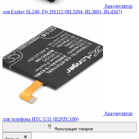
Аккумулятор
для Explay SL240, Fly DS115 (BL3204, BL3801, BL4507)
Аккумулятор
для телефона HTC U11 (B2PZC100)
Фильтрация товаров