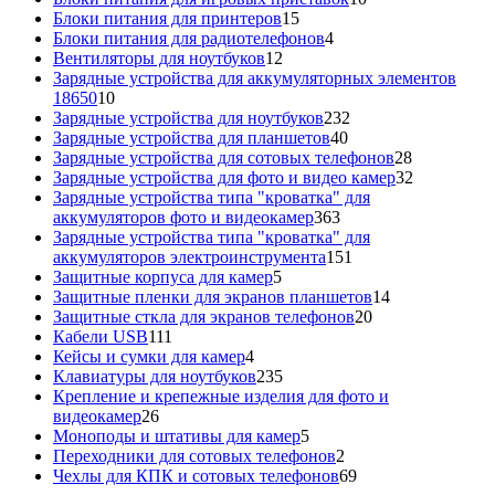
15
товаров
Блоки питания для принтеров
15
товаров
4
Блоки питания для радиотелефонов
4
12
товара
Вентиляторы для ноутбуков
12
товаров
Зарядные устройства для аккумуляторных элементов
10
18650
10
товаров
232
Зарядные устройства для ноутбуков
232
40
товара
Зарядные устройства для планшетов
40
товаров
28
Зарядные устройства для сотовых телефонов
28
товаров
32
Зарядные устройства для фото и видео камер
32
товара
Зарядные устройства типа "кроватка" для
363
аккумуляторов фото и видеокамер
363
товара
Зарядные устройства типа "кроватка" для
151
аккумуляторов электроинструмента
151
5
товар
Защитные корпуса для камер
5
товаров
14
Защитные пленки для экранов планшетов
14
20
товаров
Защитные сткла для экранов телефонов
20
111
товаров
Кабели USB
111
товаров
4
Кейсы и сумки для камер
4
товара
235
Клавиатуры для ноутбуков
235
товаров
Крепление и крепежные изделия для фото и
26
видеокамер
26
товаров
5
Моноподы и штативы для камер
5
товаров
2
Переходники для сотовых телефонов
2
товара
69
Чехлы для КПК и сотовых телефонов
69
товаров