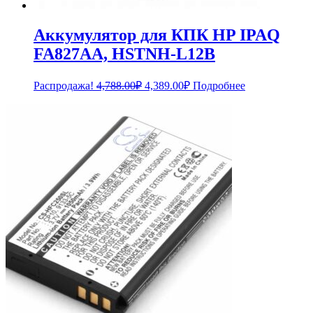
Аккумулятор для КПК HP IPAQ
FA827AA, HSTNH-L12B
Первоначальная
Текущая
Распродажа!
4,788.00
₽
4,389.00
₽
Подробнее
цена
цена:
составляла
4,389.00₽.
4,788.00₽.