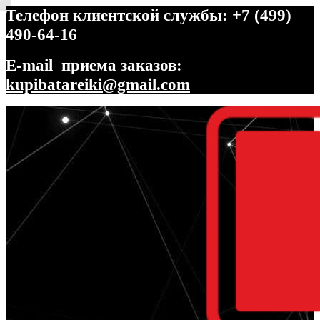
Телефон клиентской службы: +7 (499)
490-64-16
E-mail приема заказов:
kupibatareiki@gmail.com
Перейти
Перейти
к
к
навигации
содержимому