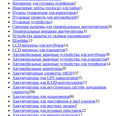
товаров
2
Наушники для сотовых телефонов
2
товара
1
Никелевые ленты (полосы) для пайки
1
1
товар
Пульты управления для инверторов
1
товар
5
Пусковые провода для автомобилей
5
1
товаров
Пусковые устройства
1
товар
26
Сменные разъемы для универсальных аккумуляторов
26
31
то
Универсальные внешние аккумуляторы
31
товар
1
Устройства защиты от скачков напряжения
1
13
товар
Шлейфы
13
товаров
14
LCD матрицы для ноутбуков
14
5
товаров
LCD матрицы для планшетов
5
товаров
39
Автомобильные зарядные устройства для ноутбуков
39
9
тов
Автомобильные зарядные устройства для планшетов
9
тов
14
Автомобильные зарядные устройства для телефонов
14
29
то
Автомобильные инверторы
29
товаров
337
Аккумуляторные элементы 18650
337
товаров
55
Аккумуляторы для GPS навигаторов
55
товаров
15
Аккумуляторы для RAID-контроллеров
15
товаров
Аккумуляторы для акустических систем, наушников,
206
гарнитур
206
товаров
86
Аккумуляторы для дальномеров
86
товаров
33
Аккумуляторы для диктофонов и mp3 плееров
33
2
товара
Аккумуляторы для жестких дисков
2
товара
22
Аккумуляторы для игровых приставок
22
17
товара
Аккумуляторы для маршрутизаторов
17