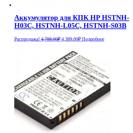
Аккумулятор для КПК HP HSTNH-
H03C, HSTNH-L05C, HSTNH-S03B
Первоначальная
Текущая
Распродажа!
4,788.00
₽
4,389.00
₽
Подробнее
цена
цена:
составляла
4,389.00₽.
4,788.00₽.