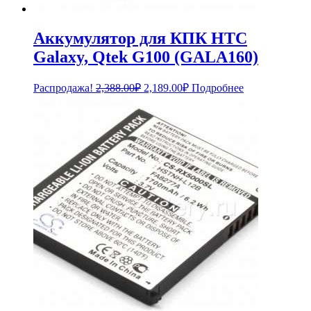
Аккумулятор для КПК HTC
Galaxy, Qtek G100 (GALA160)
Первоначальная
Текущая
Распродажа!
2,388.00
₽
2,189.00
₽
Подробнее
цена
цена:
составляла
2,189.00₽.
2,388.00₽.