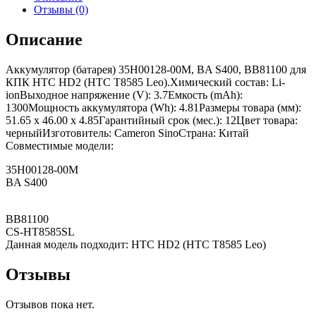
Отзывы (0)
Описание
Аккумулятор (батарея) 35H00128-00M, BA S400, BB81100 для
КПК HTC HD2 (HTC T8585 Leo).Химический состав: Li-
ionВыходное напряжение (V): 3.7Емкость (mAh):
1300Мощность аккумулятора (Wh): 4.81Размеры товара (мм):
51.65 x 46.00 x 4.85Гарантийный срок (мес.): 12Цвет товара:
черныйИзготовитель: Cameron SinoСтрана: Китай
Совместимые модели:
35H00128-00M
BA S400
BB81100
CS-HT8585SL
Данная модель подходит: HTC HD2 (HTC T8585 Leo)
Отзывы
Отзывов пока нет.