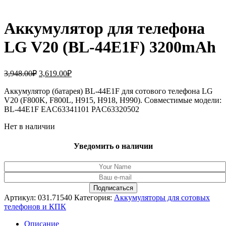
Аккумулятор для телефона
LG V20 (BL-44E1F) 3200mAh
Первоначальная
Текущая
3,948.00
₽
3,619.00
₽
цена
цена:
составляла
Аккумулятор (батарея) BL-44E1F для сотового телефона LG
3,619.00₽.
V20 (F800K, F800L, H915, H918, H990). Совместимые модели:
3,948.00₽.
BL-44E1F EAC63341101 PAC63320502
Нет в наличии
Уведомить о наличии
Артикул:
031.71540
Категория:
Аккумуляторы для сотовых
телефонов и КПК
Описание