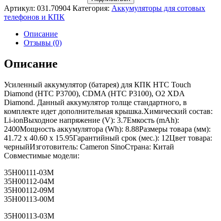
Артикул:
031.70904
Категория:
Аккумуляторы для сотовых
телефонов и КПК
Описание
Отзывы (0)
Описание
Усиленный аккумулятор (батарея) для КПК HTC Touch
Diamond (HTC P3700), CDMA (HTC P3100), O2 XDA
Diamond. Данный аккумулятор толще стандартного, в
комплекте идет дополнительная крышка.Химический состав:
Li-ionВыходное напряжение (V): 3.7Емкость (mAh):
2400Мощность аккумулятора (Wh): 8.88Размеры товара (мм):
41.72 x 40.60 x 15.95Гарантийный срок (мес.): 12Цвет товара:
черныйИзготовитель: Cameron SinoСтрана: Китай
Совместимые модели:
35H00111-03M
35H00112-04M
35H00112-09M
35H00113-00M
35H00113-03M