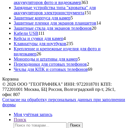
363
аккумуляторов фото и видеокамер
363
товара
Зарядные устройства типа "кроватка" для
151
аккумуляторов электроинструмента
151
5
товар
Защитные корпуса для камер
5
товаров
14
Защитные пленки для экранов планшетов
14
20
товаров
Защитные сткла для экранов телефонов
20
111
товаров
Кабели USB
111
товаров
4
Кейсы и сумки для камер
4
товара
235
Клавиатуры для ноутбуков
235
товаров
Крепление и крепежные изделия для фото и
26
видеокамер
26
товаров
5
Моноподы и штативы для камер
5
товаров
2
Переходники для сотовых телефонов
2
товара
69
Чехлы для КПК и сотовых телефонов
69
товаров
Корзина
© 2026 ООО "ГЕОГРАФИКА" ИНН: 9722018701 КПП:
772201001 Москва, БЦ Россия, Волгоградский пр-т, 26с1,
офис 807
Согласие на обработку персональных данных при заполнении
формы
Моя учётная запись
Поиск
Искать:
Поиск