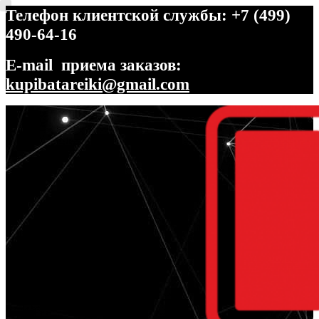
Телефон клиентской службы: +7 (499)
490-64-16
E-mail приема заказов:
kupibatareiki@gmail.com
Перейти
Перейти
к
к
навигации
содержимому