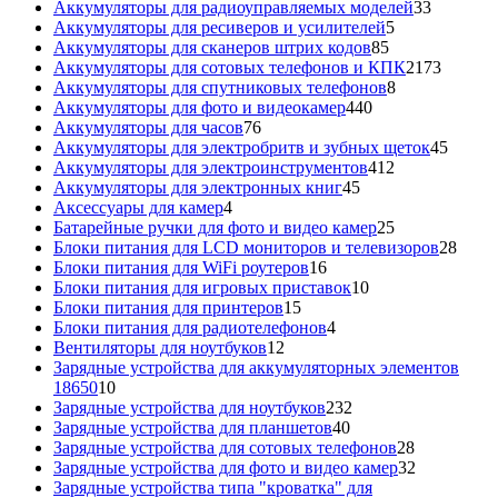
товара
33
Аккумуляторы для радиоуправляемых моделей
33
5
товара
Аккумуляторы для ресиверов и усилителей
5
85
товаров
Аккумуляторы для сканеров штрих кодов
85
товаров
2173
Аккумуляторы для сотовых телефонов и КПК
2173
8
товара
Аккумуляторы для спутниковых телефонов
8
440
товаров
Аккумуляторы для фото и видеокамер
440
76
товаров
Аккумуляторы для часов
76
товаров
45
Аккумуляторы для электробритв и зубных щеток
45
412
товар
Аккумуляторы для электроинструментов
412
45
товаров
Аккумуляторы для электронных книг
45
4
товаров
Аксессуары для камер
4
товара
25
Батарейные ручки для фото и видео камер
25
товаров
28
Блоки питания для LCD мониторов и телевизоров
28
16
това
Блоки питания для WiFi роутеров
16
товаров
10
Блоки питания для игровых приставок
10
15
товаров
Блоки питания для принтеров
15
товаров
4
Блоки питания для радиотелефонов
4
12
товара
Вентиляторы для ноутбуков
12
товаров
Зарядные устройства для аккумуляторных элементов
10
18650
10
товаров
232
Зарядные устройства для ноутбуков
232
40
товара
Зарядные устройства для планшетов
40
товаров
28
Зарядные устройства для сотовых телефонов
28
товаров
32
Зарядные устройства для фото и видео камер
32
товара
Зарядные устройства типа "кроватка" для