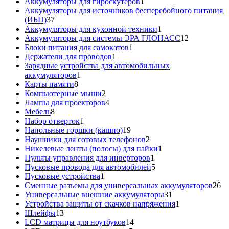
товаров
1
Аккумуляторы для гироскутеров
1
товар
Аккумуляторы для источников бесперебойного питания
37
(ИБП)
37
товаров
1
Аккумуляторы для кухонной техники
1
товар
12
Аккумуляторы для системы ЭРА ГЛОНАСС
12
1
товаров
Блоки питания для самокатов
1
1
товар
Держатели для проводов
1
товар
Зарядные устройства для автомобильных
1
аккумуляторов
1
8
товар
Карты памяти
8
товаров
2
Компьютерные мыши
2
товара
4
Лампы для проекторов
4
8
товара
Мебель
8
товаров
1
Набор отверток
1
товар
19
Напольные горшки (кашпо)
19
товаров
2
Наушники для сотовых телефонов
2
товара
1
Никелевые ленты (полосы) для пайки
1
1
товар
Пульты управления для инверторов
1
товар
5
Пусковые провода для автомобилей
5
1
товаров
Пусковые устройства
1
товар
26
Сменные разъемы для универсальных аккумуляторов
26
31
то
Универсальные внешние аккумуляторы
31
товар
1
Устройства защиты от скачков напряжения
1
13
товар
Шлейфы
13
товаров
14
LCD матрицы для ноутбуков
14