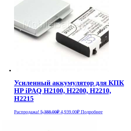
Усиленный аккумулятор для КПК
HP iPAQ H2100, H2200, H2210,
H2215
Первоначальная
Текущая
Распродажа!
5,388.00
₽
4,939.00
₽
Подробнее
цена
цена:
составляла
4,939.00₽.
5,388.00₽.