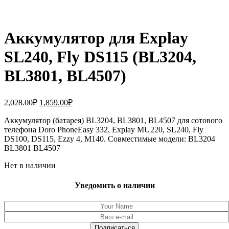
Аккумулятор для Explay
SL240, Fly DS115 (BL3204,
BL3801, BL4507)
Первоначальная
Текущая
2,028.00
₽
1,859.00
₽
цена
цена:
составляла
Аккумулятор (батарея) BL3204, BL3801, BL4507 для сотового
1,859.00₽.
телефона Doro PhoneEasy 332, Explay MU220, SL240, Fly
2,028.00₽.
DS100, DS115, Ezzy 4, M140. Совместимые модели: BL3204
BL3801 BL4507
Нет в наличии
Уведомить о наличии