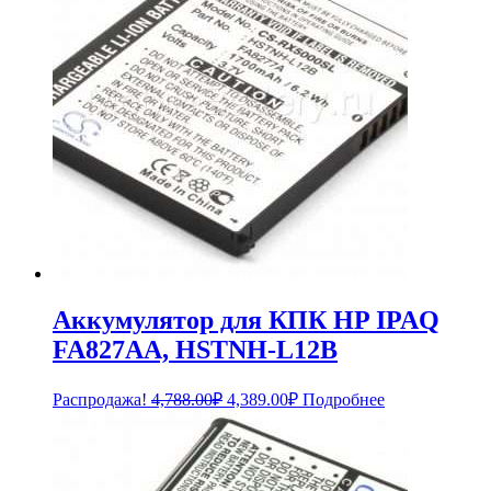
Аккумулятор для КПК HP IPAQ
FA827AA, HSTNH-L12B
Первоначальная
Текущая
Распродажа!
4,788.00
₽
4,389.00
₽
Подробнее
цена
цена:
составляла
4,389.00₽.
4,788.00₽.