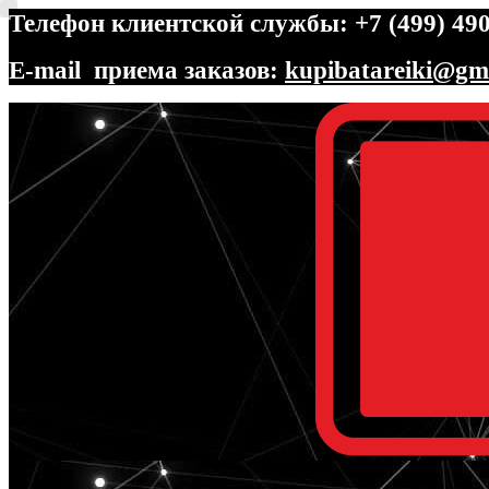
Телефон клиентской службы: +7 (499) 490
E-mail приема заказов:
kupibatareiki@gm
Перейти
Перейти
к
к
навигации
содержимому