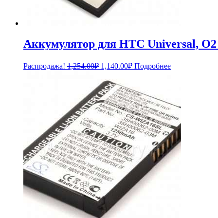
Аккумулятор для HTC Universal, O2
Первоначальная
Текущая
Распродажа!
1,254.00
₽
1,140.00
₽
Подробнее
цена
цена:
составляла
1,140.00₽.
1,254.00₽.