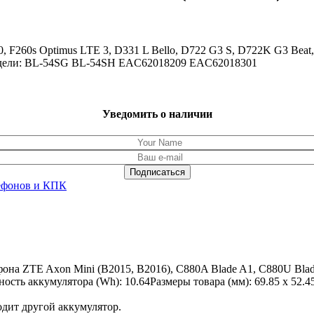
 F260s Optimus LTE 3, D331 L Bello, D722 G3 S, D722K G3 Beat,
модели: BL-54SG BL-54SH EAC62018209 EAC62018301
Уведомить о наличии
ефонов и КПК
она ZTE Axon Mini (B2015, B2016), C880A Blade A1, C880U Blade
ть аккумулятора (Wh): 10.64Размеры товара (мм): 69.85 x 52.45
одит другой аккумулятор.