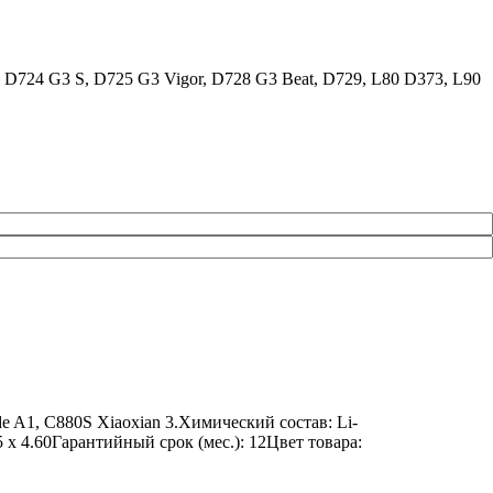
 D724 G3 S, D725 G3 Vigor, D728 G3 Beat, D729, L80 D373, L90
 A1, C880S Xiaoxian 3.Химический состав: Li-
 x 4.60Гарантийный срок (мес.): 12Цвет товара: