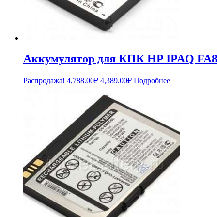
Аккумулятор для КПК HP IPAQ FA
Первоначальная
Текущая
Распродажа!
4,788.00
₽
4,389.00
₽
Подробнее
цена
цена:
составляла
4,389.00₽.
4,788.00₽.