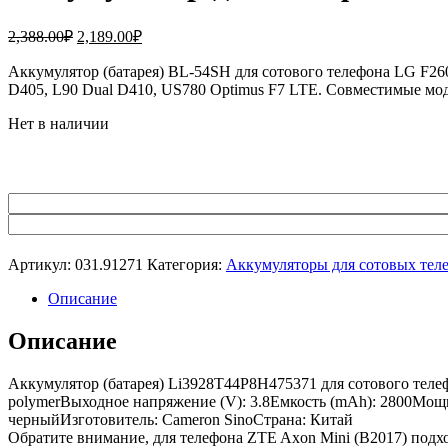
Первоначальная
Текущая
2,388.00
₽
2,189.00
₽
цена
цена:
составляла
Аккумулятор (батарея) BL-54SH для сотового телефона LG F260,
2,189.00₽.
D405, L90 Dual D410, US780 Optimus F7 LTE. Совместимые 
2,388.00₽.
Нет в наличии
Артикул:
031.91271
Категория:
Аккумуляторы для сотовых тел
Описание
Описание
Аккумулятор (батарея) Li3928T44P8H475371 для сотового телеф
polymerВыходное напряжение (V): 3.8Емкость (mAh): 2800Мощнос
черныйИзготовитель: Cameron SinoСтрана: Китай
Обратите внимание, для телефона ZTE Axon Mini (B2017) подх