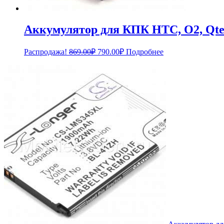
Аккумулятор для КПК HTC, O2, Qt
Первоначальная
Текущая
Распродажа!
869.00
₽
790.00
₽
Подробнее
цена
цена:
составляла
790.00₽.
869.00₽.