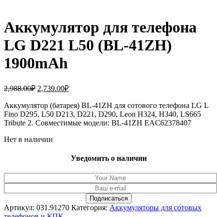
Аккумулятор для телефона
LG D221 L50 (BL-41ZH)
1900mAh
Первоначальная
Текущая
2,988.00
₽
2,739.00
₽
цена
цена:
составляла
Аккумулятор (батарея) BL-41ZH для сотового телефона LG L
2,739.00₽.
Fino D295, L50 D213, D221, D290, Leon H324, H340, LS665
2,988.00₽.
Tribute 2. Совместимые модели: BL-41ZH EAC62378407
Нет в наличии
Уведомить о наличии
Артикул:
031.91270
Категория:
Аккумуляторы для сотовых
телефонов и КПК