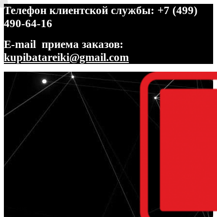
Телефон клиентской службы: +7 (499)
490-64-16
E-mail приема заказов:
kupibatareiki@gmail.com
Перейти
Перейти
к
к
навигации
содержимому