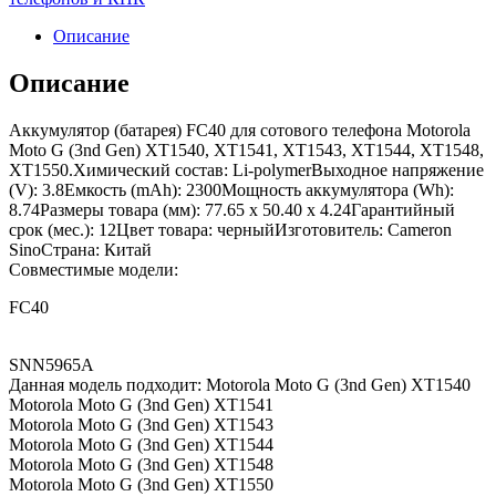
Описание
Описание
Аккумулятор (батарея) FC40 для сотового телефона Motorola
Moto G (3nd Gen) XT1540, XT1541, XT1543, XT1544, XT1548,
XT1550.Химический состав: Li-polymerВыходное напряжение
(V): 3.8Емкость (mAh): 2300Мощность аккумулятора (Wh):
8.74Размеры товара (мм): 77.65 x 50.40 x 4.24Гарантийный
срок (мес.): 12Цвет товара: черныйИзготовитель: Cameron
SinoСтрана: Китай
Совместимые модели:
FC40
SNN5965A
Данная модель подходит: Motorola Moto G (3nd Gen) XT1540
Motorola Moto G (3nd Gen) XT1541
Motorola Moto G (3nd Gen) XT1543
Motorola Moto G (3nd Gen) XT1544
Motorola Moto G (3nd Gen) XT1548
Motorola Moto G (3nd Gen) XT1550