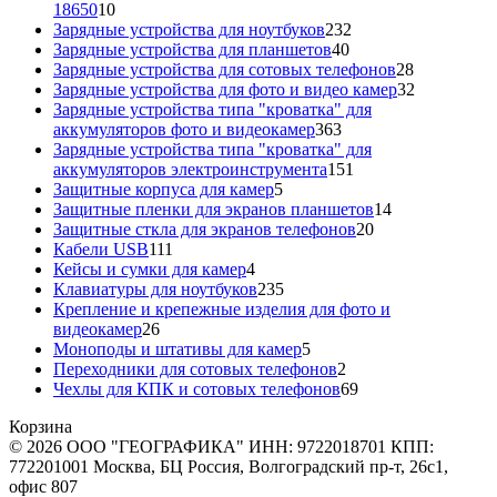
10
18650
10
товаров
232
Зарядные устройства для ноутбуков
232
40
товара
Зарядные устройства для планшетов
40
товаров
28
Зарядные устройства для сотовых телефонов
28
товаров
32
Зарядные устройства для фото и видео камер
32
товара
Зарядные устройства типа "кроватка" для
363
аккумуляторов фото и видеокамер
363
товара
Зарядные устройства типа "кроватка" для
151
аккумуляторов электроинструмента
151
5
товар
Защитные корпуса для камер
5
товаров
14
Защитные пленки для экранов планшетов
14
20
товаров
Защитные сткла для экранов телефонов
20
111
товаров
Кабели USB
111
товаров
4
Кейсы и сумки для камер
4
товара
235
Клавиатуры для ноутбуков
235
товаров
Крепление и крепежные изделия для фото и
26
видеокамер
26
товаров
5
Моноподы и штативы для камер
5
товаров
2
Переходники для сотовых телефонов
2
товара
69
Чехлы для КПК и сотовых телефонов
69
товаров
Корзина
© 2026 ООО "ГЕОГРАФИКА" ИНН: 9722018701 КПП:
772201001 Москва, БЦ Россия, Волгоградский пр-т, 26с1,
офис 807