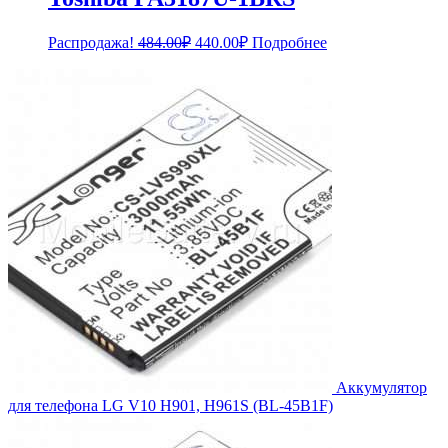
Первоначальная
Текущая
Распродажа!
484.00
₽
440.00
₽
Подробнее
цена
цена:
составляла
440.00₽.
484.00₽.
Аккумулятор
для телефона LG V10 H901, H961S (BL-45B1F)