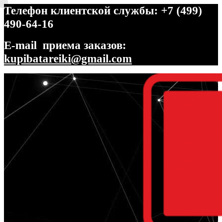
Телефон клиентской службы: +7 (499)
490-64-16
E-mail приема заказов:
kupibatareiki@gmail.com
Перейти
Перейти
к
к
навигации
содержимому