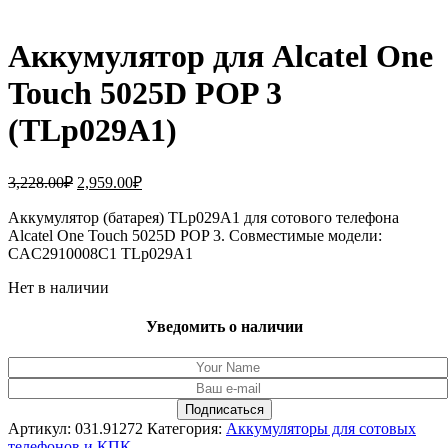
Аккумулятор для Alcatel One
Touch 5025D POP 3
(TLp029A1)
Первоначальная
Текущая
3,228.00
₽
2,959.00
₽
цена
цена:
составляла
Аккумулятор (батарея) TLp029A1 для сотового телефона
2,959.00₽.
Alcatel One Touch 5025D POP 3. Совместимые модели:
3,228.00₽.
CAC2910008C1 TLp029A1
Нет в наличии
Уведомить о наличии
Артикул:
031.91272
Категория:
Аккумуляторы для сотовых
телефонов и КПК