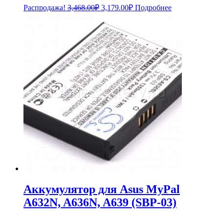
Первоначальная
Текущая
Распродажа!
3,468.00
₽
3,179.00
₽
Подробнее
цена
цена:
составляла
3,179.00₽.
3,468.00₽.
Аккумулятор для Asus MyPal
A632N, A636N, A639 (SBP-03)