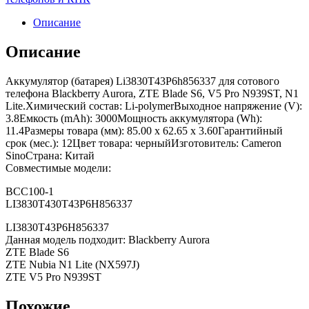
Описание
Описание
Аккумулятор (батарея) Li3830T43P6h856337 для сотового
телефона Blackberry Aurora, ZTE Blade S6, V5 Pro N939ST, N1
Lite.Химический состав: Li-polymerВыходное напряжение (V):
3.8Емкость (mAh): 3000Мощность аккумулятора (Wh):
11.4Размеры товара (мм): 85.00 x 62.65 x 3.60Гарантийный
срок (мес.): 12Цвет товара: черныйИзготовитель: Cameron
SinoСтрана: Китай
Совместимые модели:
BCC100-1
LI3830T430T43P6H856337
LI3830T43P6H856337
Данная модель подходит: Blackberry Aurora
ZTE Blade S6
ZTE Nubia N1 Lite (NX597J)
ZTE V5 Pro N939ST
Похожие