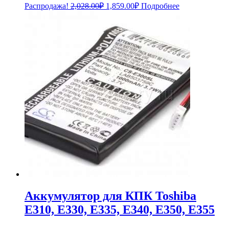
Первоначальная
Текущая
Распродажа!
2,028.00
₽
1,859.00
₽
Подробнее
цена
цена:
составляла
1,859.00₽.
2,028.00₽.
Аккумулятор для КПК Toshiba
E310, E330, E335, E340, E350, E355