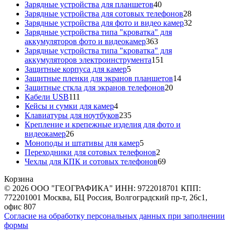
40
товара
Зарядные устройства для планшетов
40
товаров
28
Зарядные устройства для сотовых телефонов
28
товаров
32
Зарядные устройства для фото и видео камер
32
товара
Зарядные устройства типа "кроватка" для
363
аккумуляторов фото и видеокамер
363
товара
Зарядные устройства типа "кроватка" для
151
аккумуляторов электроинструмента
151
5
товар
Защитные корпуса для камер
5
товаров
14
Защитные пленки для экранов планшетов
14
20
товаров
Защитные сткла для экранов телефонов
20
111
товаров
Кабели USB
111
товаров
4
Кейсы и сумки для камер
4
товара
235
Клавиатуры для ноутбуков
235
товаров
Крепление и крепежные изделия для фото и
26
видеокамер
26
товаров
5
Моноподы и штативы для камер
5
товаров
2
Переходники для сотовых телефонов
2
товара
69
Чехлы для КПК и сотовых телефонов
69
товаров
Корзина
© 2026 ООО "ГЕОГРАФИКА" ИНН: 9722018701 КПП:
772201001 Москва, БЦ Россия, Волгоградский пр-т, 26с1,
офис 807
Согласие на обработку персональных данных при заполнении
формы