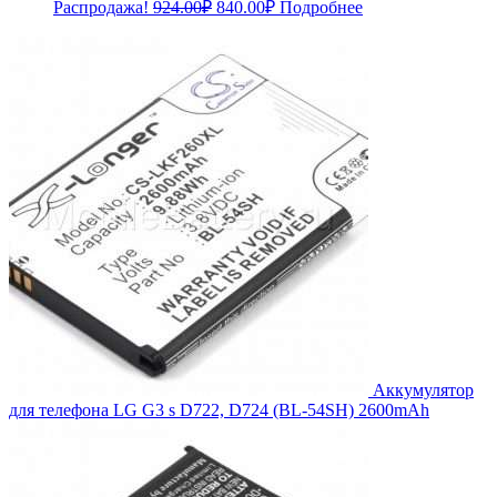
Первоначальная
Текущая
Распродажа!
924.00
₽
840.00
₽
Подробнее
цена
цена:
составляла
840.00₽.
924.00₽.
Аккумулятор
для телефона LG G3 s D722, D724 (BL-54SH) 2600mAh