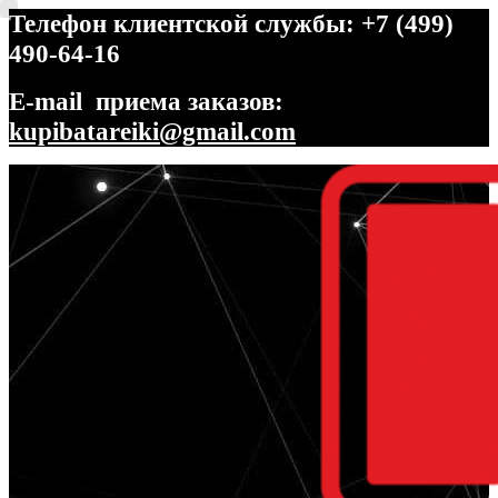
Телефон клиентской службы: +7 (499)
490-64-16
E-mail приема заказов:
kupibatareiki@gmail.com
Перейти
Перейти
к
к
навигации
содержимому