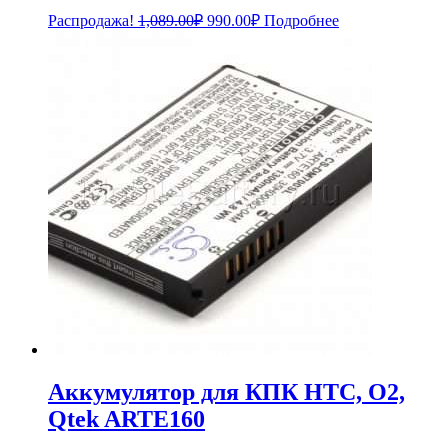
Первоначальная
Текущая
Распродажа!
1,089.00
₽
990.00
₽
Подробнее
цена
цена:
составляла
990.00₽.
1,089.00₽.
Аккумулятор для КПК HTC, O2,
Qtek ARTE160