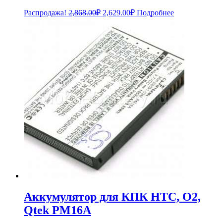
Первоначальная
Текущая
Распродажа!
2,868.00
₽
2,629.00
₽
Подробнее
цена
цена:
составляла
2,629.00₽.
2,868.00₽.
Аккумулятор для КПК HTC, O2,
Qtek PM16A