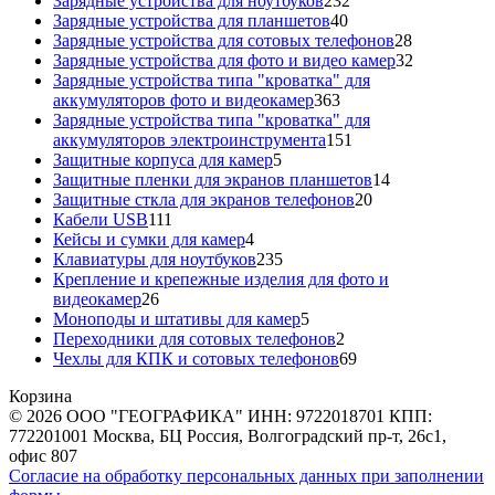
Зарядные устройства для ноутбуков
232
40
товара
Зарядные устройства для планшетов
40
товаров
28
Зарядные устройства для сотовых телефонов
28
товаров
32
Зарядные устройства для фото и видео камер
32
товара
Зарядные устройства типа "кроватка" для
363
аккумуляторов фото и видеокамер
363
товара
Зарядные устройства типа "кроватка" для
151
аккумуляторов электроинструмента
151
5
товар
Защитные корпуса для камер
5
товаров
14
Защитные пленки для экранов планшетов
14
20
товаров
Защитные сткла для экранов телефонов
20
111
товаров
Кабели USB
111
товаров
4
Кейсы и сумки для камер
4
товара
235
Клавиатуры для ноутбуков
235
товаров
Крепление и крепежные изделия для фото и
26
видеокамер
26
товаров
5
Моноподы и штативы для камер
5
товаров
2
Переходники для сотовых телефонов
2
товара
69
Чехлы для КПК и сотовых телефонов
69
товаров
Корзина
© 2026 ООО "ГЕОГРАФИКА" ИНН: 9722018701 КПП:
772201001 Москва, БЦ Россия, Волгоградский пр-т, 26с1,
офис 807
Согласие на обработку персональных данных при заполнении