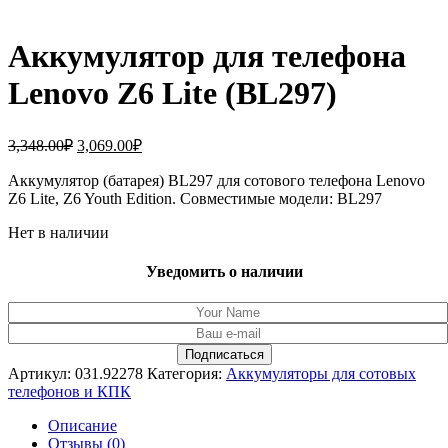
Аккумулятор для телефона
Lenovo Z6 Lite (BL297)
Первоначальная
Текущая
3,348.00
₽
3,069.00
₽
цена
цена:
составляла
Аккумулятор (батарея) BL297 для сотового телефона Lenovo
3,069.00₽.
Z6 Lite, Z6 Youth Edition. Совместимые модели: BL297
3,348.00₽.
Нет в наличии
Уведомить о наличии
Артикул:
031.92278
Категория:
Аккумуляторы для сотовых
телефонов и КПК
Описание
Отзывы (0)