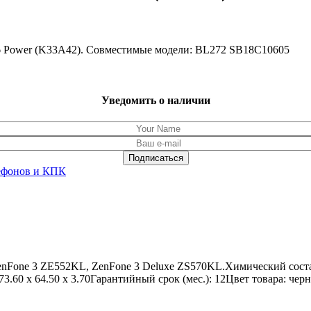
K6 Power (K33A42). Совместимые модели: BL272 SB18C10605
Уведомить о наличии
ефонов и КПК
ZenFone 3 ZE552KL, ZenFone 3 Deluxe ZS570KL.Химический соста
3.60 x 64.50 x 3.70Гарантийный срок (мес.): 12Цвет товара: че