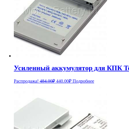
Усиленный аккумулятор для КПК T
Первоначальная
Текущая
Распродажа!
484.00
₽
440.00
₽
Подробнее
цена
цена:
составляла
440.00₽.
484.00₽.