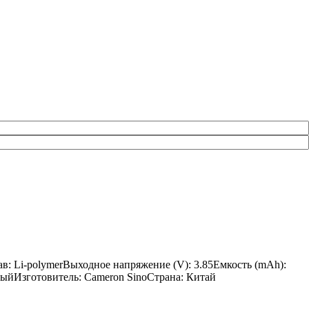
в: Li-polymerВыходное напряжение (V): 3.85Емкость (mAh):
рныйИзготовитель: Cameron SinoСтрана: Китай