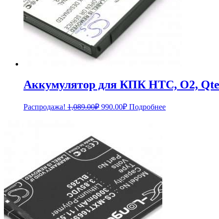
Аккумулятор для КПК HTC, O2, Qt
Первоначальная
Текущая
Распродажа!
1,089.00
₽
990.00
₽
Подробнее
цена
цена:
составляла
990.00₽.
1,089.00₽.