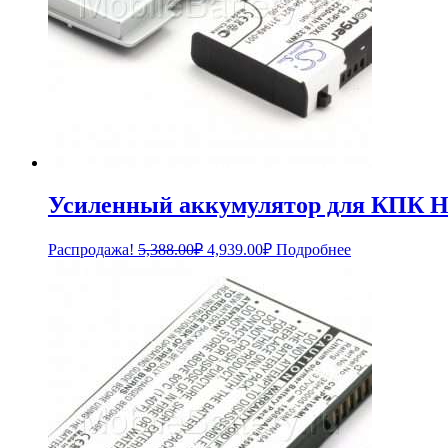
Усиленный аккумулятор для КПК HP
Первоначальная
Текущая
Распродажа!
5,388.00
₽
4,939.00
₽
Подробнее
цена
цена:
составляла
4,939.00₽.
5,388.00₽.