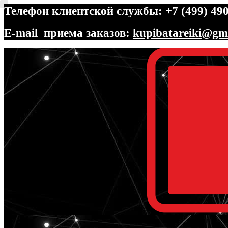
Телефон клиентской службы: +7 (499) 490
E-mail приема заказов:
kupibatareiki@gm
Перейти
Перейти
к
к
навигации
содержимому