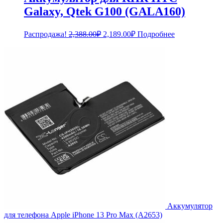
Galaxy, Qtek G100 (GALA160)
Первоначальная
Текущая
Распродажа!
2,388.00
₽
2,189.00
₽
Подробнее
цена
цена:
составляла
2,189.00₽.
2,388.00₽.
Аккумулятор
для телефона Apple iPhone 13 Pro Max (A2653)