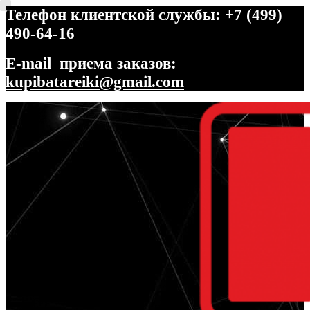
Телефон клиентской службы: +7 (499)
490-64-16
E-mail приема заказов:
kupibatareiki@gmail.com
Перейти
Перейти
к
к
навигации
содержимому