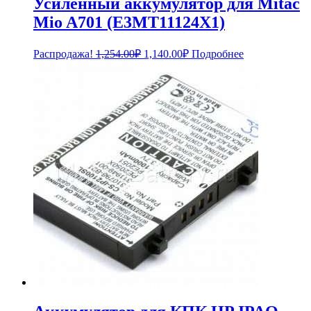
Усиленный аккумулятор для Mitac
Mio A701 (E3MT11124X1)
Первоначальная
Текущая
Распродажа!
1,254.00
₽
1,140.00
₽
Подробнее
цена
цена:
составляла
1,140.00₽.
1,254.00₽.