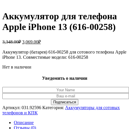
Аккумулятор для телефона
Apple iPhone 13 (616-00258)
Первоначальная
Текущая
3,348.00
₽
3,069.00
₽
цена
цена:
составляла
Аккумулятор (батарея) 616-00258 для сотового телефона Apple
3,069.00₽.
iPhone 13. Совместимые модели: 616-00258
3,348.00₽.
Нет в наличии
Уведомить о наличии
Артикул:
031.92596
Категория:
Аккумуляторы для сотовых
телефонов и КПК
Описание
Отзывы (0)