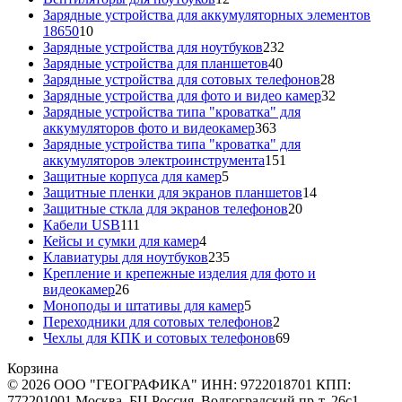
товаров
Зарядные устройства для аккумуляторных элементов
10
18650
10
товаров
232
Зарядные устройства для ноутбуков
232
40
товара
Зарядные устройства для планшетов
40
товаров
28
Зарядные устройства для сотовых телефонов
28
товаров
32
Зарядные устройства для фото и видео камер
32
товара
Зарядные устройства типа "кроватка" для
363
аккумуляторов фото и видеокамер
363
товара
Зарядные устройства типа "кроватка" для
151
аккумуляторов электроинструмента
151
5
товар
Защитные корпуса для камер
5
товаров
14
Защитные пленки для экранов планшетов
14
20
товаров
Защитные сткла для экранов телефонов
20
111
товаров
Кабели USB
111
товаров
4
Кейсы и сумки для камер
4
товара
235
Клавиатуры для ноутбуков
235
товаров
Крепление и крепежные изделия для фото и
26
видеокамер
26
товаров
5
Моноподы и штативы для камер
5
товаров
2
Переходники для сотовых телефонов
2
товара
69
Чехлы для КПК и сотовых телефонов
69
товаров
Корзина
© 2026 ООО "ГЕОГРАФИКА" ИНН: 9722018701 КПП:
772201001 Москва, БЦ Россия, Волгоградский пр-т, 26с1,