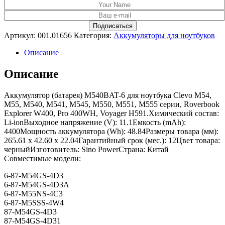
Артикул:
001.01656
Категория:
Аккумуляторы для ноутбуков
Описание
Описание
Аккумулятор (батарея) M540BAT-6 для ноутбука Clevo M54,
M55, M540, M541, M545, M550, M551, M555 серии, Roverbook
Explorer W400, Pro 400WH, Voyager H591.Химический состав:
Li-ionВыходное напряжение (V): 11.1Емкость (mAh):
4400Мощность аккумулятора (Wh): 48.84Размеры товара (мм):
265.61 x 42.60 x 22.04Гарантийный срок (мес.): 12Цвет товара:
черныйИзготовитель: Sino PowerСтрана: Китай
Совместимые модели:
6-87-M54GS-4D3
6-87-M54GS-4D3A
6-87-M55NS-4C3
6-87-M5SSS-4W4
87-M54GS-4D3
87-M54GS-4D31