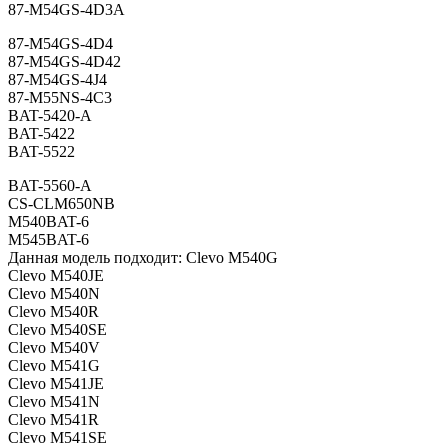
87-M54GS-4D3A
87-M54GS-4D4
87-M54GS-4D42
87-M54GS-4J4
87-M55NS-4C3
BAT-5420-A
BAT-5422
BAT-5522
BAT-5560-A
CS-CLM650NB
M540BAT-6
M545BAT-6
Данная модель подходит: Clevo M540G
Clevo M540JE
Clevo M540N
Clevo M540R
Clevo M540SE
Clevo M540V
Clevo M541G
Clevo M541JE
Clevo M541N
Clevo M541R
Clevo M541SE