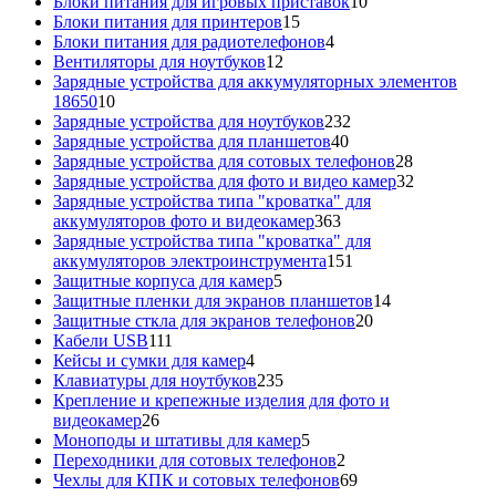
товаров
10
Блоки питания для игровых приставок
10
15
товаров
Блоки питания для принтеров
15
товаров
4
Блоки питания для радиотелефонов
4
12
товара
Вентиляторы для ноутбуков
12
товаров
Зарядные устройства для аккумуляторных элементов
10
18650
10
товаров
232
Зарядные устройства для ноутбуков
232
40
товара
Зарядные устройства для планшетов
40
товаров
28
Зарядные устройства для сотовых телефонов
28
товаров
32
Зарядные устройства для фото и видео камер
32
товара
Зарядные устройства типа "кроватка" для
363
аккумуляторов фото и видеокамер
363
товара
Зарядные устройства типа "кроватка" для
151
аккумуляторов электроинструмента
151
5
товар
Защитные корпуса для камер
5
товаров
14
Защитные пленки для экранов планшетов
14
20
товаров
Защитные сткла для экранов телефонов
20
111
товаров
Кабели USB
111
товаров
4
Кейсы и сумки для камер
4
товара
235
Клавиатуры для ноутбуков
235
товаров
Крепление и крепежные изделия для фото и
26
видеокамер
26
товаров
5
Моноподы и штативы для камер
5
товаров
2
Переходники для сотовых телефонов
2
товара
69
Чехлы для КПК и сотовых телефонов
69