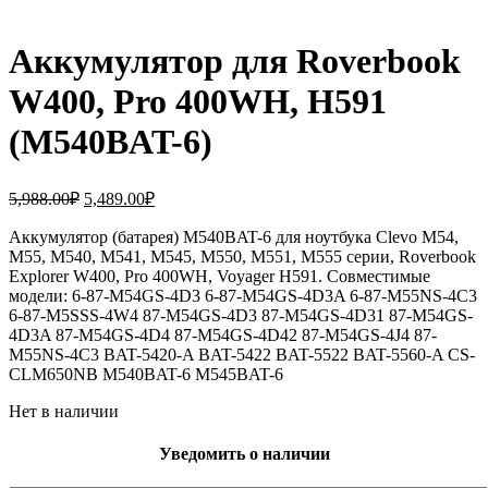
Аккумулятор для Roverbook
W400, Pro 400WH, H591
(M540BAT-6)
Первоначальная
Текущая
5,988.00
₽
5,489.00
₽
цена
цена:
составляла
Аккумулятор (батарея) M540BAT-6 для ноутбука Clevo M54,
5,489.00₽.
M55, M540, M541, M545, M550, M551, M555 серии, Roverbook
5,988.00₽.
Explorer W400, Pro 400WH, Voyager H591. Совместимые
модели: 6-87-M54GS-4D3 6-87-M54GS-4D3A 6-87-M55NS-4C3
6-87-M5SSS-4W4 87-M54GS-4D3 87-M54GS-4D31 87-M54GS-
4D3A 87-M54GS-4D4 87-M54GS-4D42 87-M54GS-4J4 87-
M55NS-4C3 BAT-5420-A BAT-5422 BAT-5522 BAT-5560-A CS-
CLM650NB M540BAT-6 M545BAT-6
Нет в наличии
Уведомить о наличии