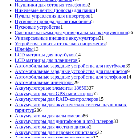
товаров
2
Наушники для сотовых телефонов
2
товара
1
Никелевые ленты (полосы) для пайки
1
1
товар
Пульты управления для инверторов
1
товар
5
Пусковые провода для автомобилей
5
1
товаров
Пусковые устройства
1
товар
26
Сменные разъемы для универсальных аккумуляторов
26
31
то
Универсальные внешние аккумуляторы
31
товар
1
Устройства защиты от скачков напряжения
1
13
товар
Шлейфы
13
товаров
14
LCD матрицы для ноутбуков
14
5
товаров
LCD матрицы для планшетов
5
товаров
39
Автомобильные зарядные устройства для ноутбуков
39
9
тов
Автомобильные зарядные устройства для планшетов
9
тов
14
Автомобильные зарядные устройства для телефонов
14
29
то
Автомобильные инверторы
29
товаров
337
Аккумуляторные элементы 18650
337
товаров
55
Аккумуляторы для GPS навигаторов
55
товаров
15
Аккумуляторы для RAID-контроллеров
15
товаров
Аккумуляторы для акустических систем, наушников,
206
гарнитур
206
товаров
86
Аккумуляторы для дальномеров
86
товаров
33
Аккумуляторы для диктофонов и mp3 плееров
33
2
товара
Аккумуляторы для жестких дисков
2
товара
22
Аккумуляторы для игровых приставок
22
17
товара
Аккумуляторы для маршрутизаторов
17