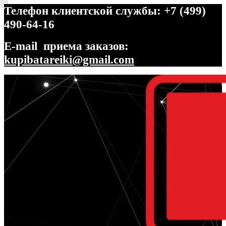
Телефон клиентской службы: +7 (499)
490-64-16
E-mail приема заказов:
kupibatareiki@gmail.com
Перейти
Перейти
к
к
навигации
содержимому