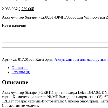
Первоначальная
Текущая
2,988.00
₽
2,739.00
₽
цена
цена:
составляла
Аккумулятор (батарея) Li3820T43P4H735550 для WiFi роутер
2,739.00₽.
2,988.00₽.
Нет в наличии
Артикул:
017.01026
Категория:
Аккумуляторы для маршрутиза
Описание
Отзывы (0)
Описание
Аккумулятор (батарея) GEB111 для нивелира Leica DNA03, DN
серии.Химический состав: Ni-MHВыходное напряжение (V): 6Емк
12Цвет товара: черныйИзготовитель: Cameron SinoСтрана: Кит
Совместимые модели: