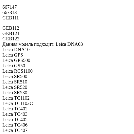
667147
667318
GEB111
GEB112
GEB121
GEB122
Данная модель подходит: Leica DNA03
Leica DNA10
Leica GPS
Leica GPS500
Leica GS50
Leica RCS1100
Leica SR500
Leica SR510
Leica SR520
Leica SR530
Leica TC1102
Leica TC1102C
Leica TC402
Leica TC403
Leica TC405
Leica TC406
Leica TC407