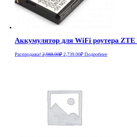
Аккумулятор для WiFi роутера ZTE
Первоначальная
Текущая
Распродажа!
2,988.00
₽
2,739.00
₽
Подробнее
цена
цена:
составляла
2,739.00₽.
2,988.00₽.