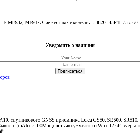
а ZTE MF932, MF937. Совместимые модели: Li3820T43P4H735550
Уведомить о наличии
торов
A10, спутникового GNSS приемника Leica GS50, SR500, SR510, 
ость (mAh): 2100Мощность аккумулятора (Wh): 12.6Размеры това
ай