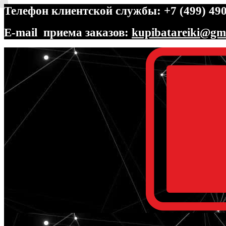
Телефон клиентской службы: +7 (499) 490
E-mail приема заказов:
kupibatareiki@gm
Перейти
Перейти
к
к
навигации
содержимому