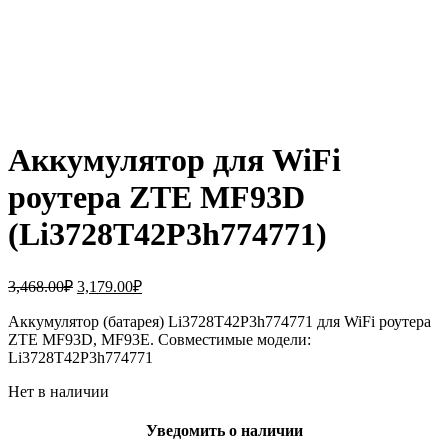
Аккумулятор для WiFi
роутера ZTE MF93D
(Li3728T42P3h774771)
Первоначальная
Текущая
3,468.00
₽
3,179.00
₽
цена
цена:
составляла
Аккумулятор (батарея) Li3728T42P3h774771 для WiFi роутера
3,179.00₽.
ZTE MF93D, MF93E. Совместимые модели:
3,468.00₽.
Li3728T42P3h774771
Нет в наличии
Уведомить о наличии