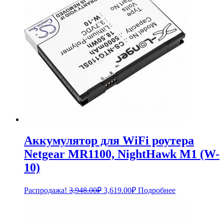
Аккумулятор для WiFi роутера
Netgear MR1100, NightHawk M1 (W-
10)
Первоначальная
Текущая
Распродажа!
3,948.00
₽
3,619.00
₽
Подробнее
цена
цена:
составляла
3,619.00₽.
3,948.00₽.