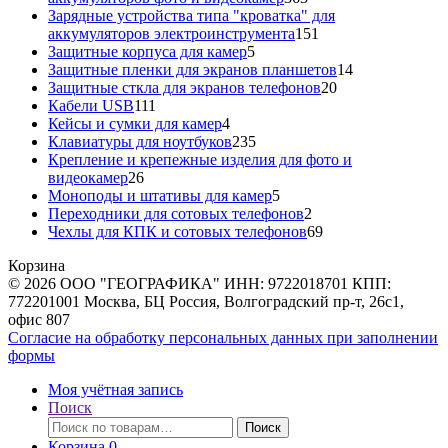
товара
Зарядные устройства типа "кроватка" для
151
аккумуляторов электроинструмента
151
5
товар
Защитные корпуса для камер
5
товаров
14
Защитные пленки для экранов планшетов
14
20
товаров
Защитные сткла для экранов телефонов
20
111
товаров
Кабели USB
111
товаров
4
Кейсы и сумки для камер
4
товара
235
Клавиатуры для ноутбуков
235
товаров
Крепление и крепежные изделия для фото и
26
видеокамер
26
товаров
5
Моноподы и штативы для камер
5
товаров
2
Переходники для сотовых телефонов
2
товара
69
Чехлы для КПК и сотовых телефонов
69
товаров
Корзина
© 2026 ООО "ГЕОГРАФИКА" ИНН: 9722018701 КПП:
772201001 Москва, БЦ Россия, Волгоградский пр-т, 26с1,
офис 807
Согласие на обработку персональных данных при заполнении
формы
Моя учётная запись
Поиск
Искать:
Поиск
Корзина
0