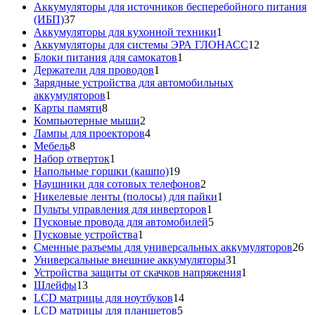
товар
Аккумуляторы для источников бесперебойного питания
37
(ИБП)
37
товаров
1
Аккумуляторы для кухонной техники
1
товар
12
Аккумуляторы для системы ЭРА ГЛОНАСС
12
1
товаров
Блоки питания для самокатов
1
1
товар
Держатели для проводов
1
товар
Зарядные устройства для автомобильных
1
аккумуляторов
1
8
товар
Карты памяти
8
товаров
2
Компьютерные мыши
2
товара
4
Лампы для проекторов
4
8
товара
Мебель
8
товаров
1
Набор отверток
1
товар
19
Напольные горшки (кашпо)
19
товаров
2
Наушники для сотовых телефонов
2
товара
1
Никелевые ленты (полосы) для пайки
1
1
товар
Пульты управления для инверторов
1
товар
5
Пусковые провода для автомобилей
5
1
товаров
Пусковые устройства
1
товар
26
Сменные разъемы для универсальных аккумуляторов
26
31
то
Универсальные внешние аккумуляторы
31
товар
1
Устройства защиты от скачков напряжения
1
13
товар
Шлейфы
13
товаров
14
LCD матрицы для ноутбуков
14
5
товаров
LCD матрицы для планшетов
5