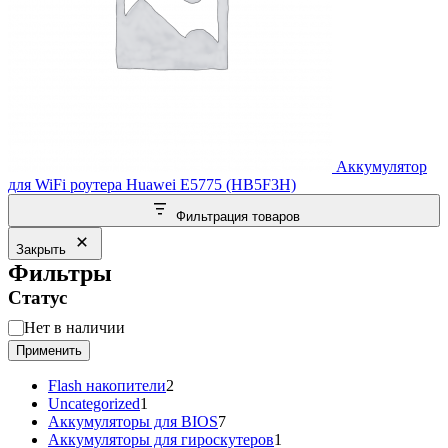
Аккумулятор
для WiFi роутера Huawei E5775 (HB5F3H)
Фильтрация товаров
Закрыть
Фильтры
Статус
Статус
Нет в наличии
Применить
2
Flash накопители
2
1
товара
Uncategorized
1
товар
7
Аккумуляторы для BIOS
7
товаров
1
Аккумуляторы для гироскутеров
1