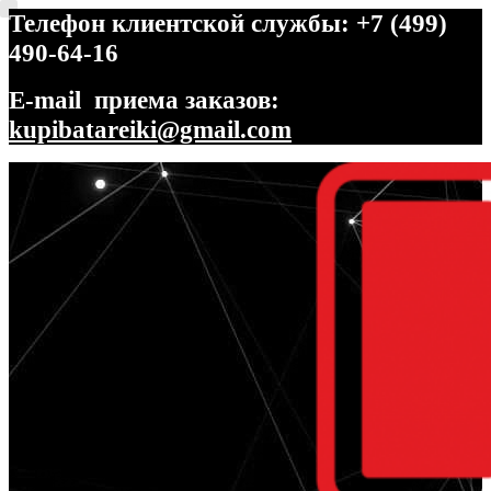
Телефон клиентской службы: +7 (499)
490-64-16
E-mail приема заказов:
kupibatareiki@gmail.com
Перейти
Перейти
к
к
навигации
содержимому