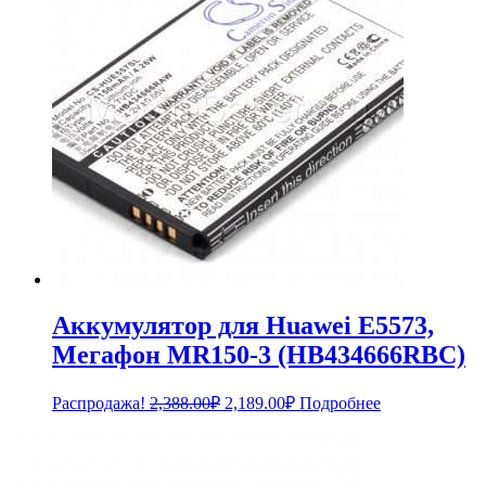
Аккумулятор для Huawei E5573,
Мегафон MR150-3 (HB434666RBC)
Первоначальная
Текущая
Распродажа!
2,388.00
₽
2,189.00
₽
Подробнее
цена
цена:
составляла
2,189.00₽.
2,388.00₽.