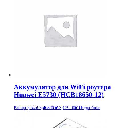
Аккумулятор для WiFi роутера
Huawei E5730 (HCB18650-12)
Первоначальная
Текущая
Распродажа!
3,468.00
₽
3,179.00
₽
Подробнее
цена
цена:
составляла
3,179.00₽.
3,468.00₽.