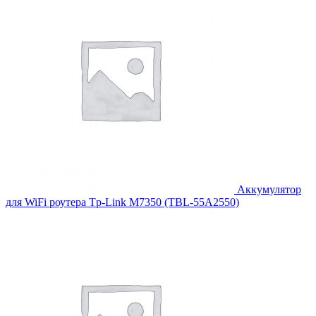
Аккумулятор
для WiFi роутера Tp-Link M7350 (TBL-55A2550)