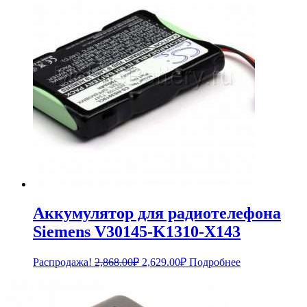
Аккумулятор для радиотелефона
Siemens V30145-K1310-X143
Первоначальная
Текущая
Распродажа!
2,868.00
₽
2,629.00
₽
Подробнее
цена
цена:
составляла
2,629.00₽.
2,868.00₽.