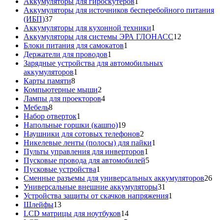
товаров
1
Аккумуляторы для гироскутеров
1
товар
Аккумуляторы для источников бесперебойного питания
37
(ИБП)
37
товаров
1
Аккумуляторы для кухонной техники
1
товар
12
Аккумуляторы для системы ЭРА ГЛОНАСС
12
1
товаров
Блоки питания для самокатов
1
1
товар
Держатели для проводов
1
товар
Зарядные устройства для автомобильных
1
аккумуляторов
1
8
товар
Карты памяти
8
товаров
2
Компьютерные мыши
2
товара
4
Лампы для проекторов
4
8
товара
Мебель
8
товаров
1
Набор отверток
1
товар
19
Напольные горшки (кашпо)
19
товаров
2
Наушники для сотовых телефонов
2
товара
1
Никелевые ленты (полосы) для пайки
1
1
товар
Пульты управления для инверторов
1
товар
5
Пусковые провода для автомобилей
5
1
товаров
Пусковые устройства
1
товар
26
Сменные разъемы для универсальных аккумуляторов
26
31
то
Универсальные внешние аккумуляторы
31
товар
1
Устройства защиты от скачков напряжения
1
13
товар
Шлейфы
13
товаров
14
LCD матрицы для ноутбуков
14