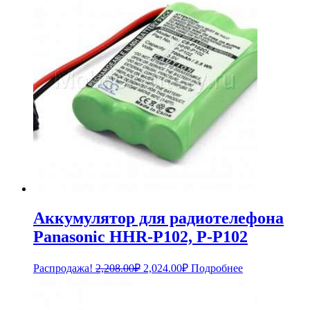
Аккумулятор для радиотелефона
Panasonic HHR-P102, P-P102
Первоначальная
Текущая
Распродажа!
2,208.00
₽
2,024.00
₽
Подробнее
цена
цена:
составляла
2,024.00₽.
2,208.00₽.