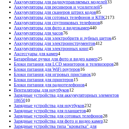
товара
33
Аккумуляторы для радиоуправляемых моделей
33
5
товара
Аккумуляторы для ресиверов и усилителей
5
85
товаров
Аккумуляторы для сканеров штрих кодов
85
товаров
2173
Аккумуляторы для сотовых телефонов и КПК
2173
8
товара
Аккумуляторы для спутниковых телефонов
8
440
товаров
Аккумуляторы для фото и видеокамер
440
76
товаров
Аккумуляторы для часов
76
товаров
45
Аккумуляторы для электробритв и зубных щеток
45
412
товар
Аккумуляторы для электроинструментов
412
45
товаров
Аккумуляторы для электронных книг
45
4
товаров
Аксессуары для камер
4
товара
25
Батарейные ручки для фото и видео камер
25
товаров
28
Блоки питания для LCD мониторов и телевизоров
28
16
това
Блоки питания для WiFi роутеров
16
товаров
10
Блоки питания для игровых приставок
10
15
товаров
Блоки питания для принтеров
15
товаров
4
Блоки питания для радиотелефонов
4
12
товара
Вентиляторы для ноутбуков
12
товаров
Зарядные устройства для аккумуляторных элементов
10
18650
10
товаров
232
Зарядные устройства для ноутбуков
232
40
товара
Зарядные устройства для планшетов
40
товаров
28
Зарядные устройства для сотовых телефонов
28
товаров
32
Зарядные устройства для фото и видео камер
32
товара
Зарядные устройства типа "кроватка" для