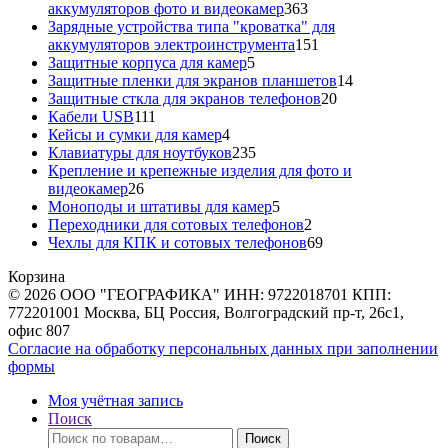
363
аккумуляторов фото и видеокамер
363
товара
Зарядные устройства типа "кроватка" для
151
аккумуляторов электроинструмента
151
5
товар
Защитные корпуса для камер
5
товаров
14
Защитные пленки для экранов планшетов
14
20
товаров
Защитные сткла для экранов телефонов
20
111
товаров
Кабели USB
111
товаров
4
Кейсы и сумки для камер
4
товара
235
Клавиатуры для ноутбуков
235
товаров
Крепление и крепежные изделия для фото и
26
видеокамер
26
товаров
5
Моноподы и штативы для камер
5
товаров
2
Переходники для сотовых телефонов
2
товара
69
Чехлы для КПК и сотовых телефонов
69
товаров
Корзина
© 2026 ООО "ГЕОГРАФИКА" ИНН: 9722018701 КПП:
772201001 Москва, БЦ Россия, Волгоградский пр-т, 26с1,
офис 807
Согласие на обработку персональных данных при заполнении
формы
Моя учётная запись
Поиск
Искать:
Поиск