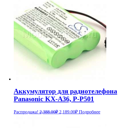
Аккумулятор для радиотелефона
Panasonic KX-A36, P-P501
Первоначальная
Текущая
Распродажа!
2,388.00
₽
2,189.00
₽
Подробнее
цена
цена:
составляла
2,189.00₽.
2,388.00₽.