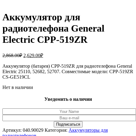
Аккумулятор для
радиотелефона General
Electric CPP-519ZR
Первоначальная
Текущая
2,868.00
₽
2,629.00
₽
цена
цена:
составляла
Аккумулятор (батарея) CPP-519ZR для радиотелефона General
2,629.00₽.
Electric 25110, 52682, 52707. Совместимые модели: CPP-519ZR
2,868.00₽.
CS-GE519CL
Нет в наличии
Уведомить о наличии
Артикул:
040.90029
Категория:
Аккумуляторы для
радиотелефонов