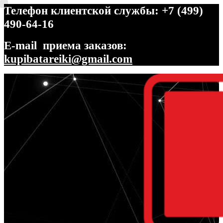
Телефон клиентской службы: +7 (499)
490-64-16
E-mail приема заказов:
kupibatareiki@gmail.com
Перейти
Перейти
к
к
навигации
содержимому