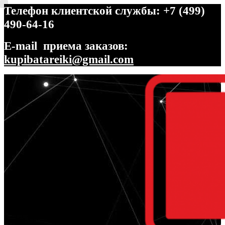
Телефон клиентской службы: +7 (499)
490-64-16
E-mail приема заказов:
kupibatareiki@gmail.com
Перейти
Перейти
к
к
навигации
содержимому