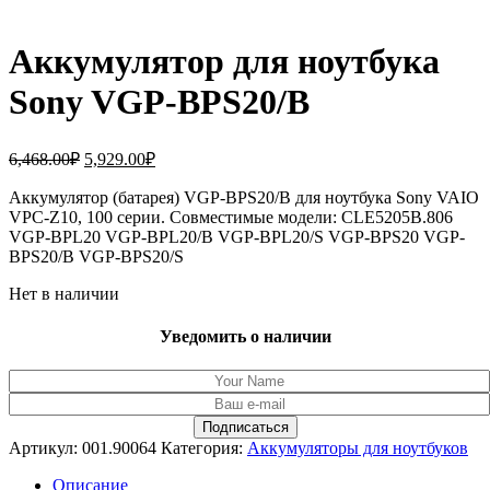
Аккумулятор для ноутбука
Sony VGP-BPS20/B
Первоначальная
Текущая
6,468.00
₽
5,929.00
₽
цена
цена:
составляла
Аккумулятор (батарея) VGP-BPS20/B для ноутбука Sony VAIO
5,929.00₽.
VPC-Z10, 100 серии. Совместимые модели: CLE5205B.806
6,468.00₽.
VGP-BPL20 VGP-BPL20/B VGP-BPL20/S VGP-BPS20 VGP-
BPS20/B VGP-BPS20/S
Нет в наличии
Уведомить о наличии
Артикул:
001.90064
Категория:
Аккумуляторы для ноутбуков
Описание