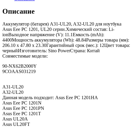
Описание
Аккумулятор (батарея) A31-UL20, A32-UL20 для ноутбука
Asus Eee PC 1201, UL20 серии.Химический состав: Li-
ionВыходное напряжение (V): 11.1Емкость (mAh):
4400Мощность аккумулятора (Wh): 48.84Размеры товара (мм):
206.10 x 47.80 x 23.30Гарантийный срок (мес.): 12Цвет товара:
черныйИзготовитель: Sino PowerСтрана: Китай
Совместимые модели:
90-NX62B2000Y
9COAAS031219
A31-UL20
A32-UL20
Данная модель подходит: Asus Eee PC 1201HA
Asus Eee PC 1201N
Asus Eee PC 1201PN
Asus Eee PC 1201T
Asus UL20A
Asus UL20FT