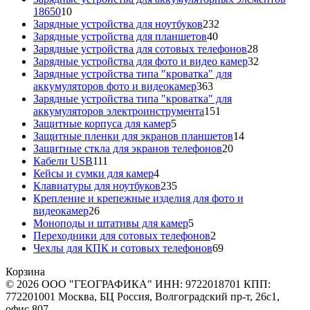
10
18650
10
товаров
232
Зарядные устройства для ноутбуков
232
40
товара
Зарядные устройства для планшетов
40
товаров
28
Зарядные устройства для сотовых телефонов
28
товаров
32
Зарядные устройства для фото и видео камер
32
товара
Зарядные устройства типа "кроватка" для
363
аккумуляторов фото и видеокамер
363
товара
Зарядные устройства типа "кроватка" для
151
аккумуляторов электроинструмента
151
5
товар
Защитные корпуса для камер
5
товаров
14
Защитные пленки для экранов планшетов
14
20
товаров
Защитные сткла для экранов телефонов
20
111
товаров
Кабели USB
111
товаров
4
Кейсы и сумки для камер
4
товара
235
Клавиатуры для ноутбуков
235
товаров
Крепление и крепежные изделия для фото и
26
видеокамер
26
товаров
5
Моноподы и штативы для камер
5
товаров
2
Переходники для сотовых телефонов
2
товара
69
Чехлы для КПК и сотовых телефонов
69
товаров
Корзина
© 2026 ООО "ГЕОГРАФИКА" ИНН: 9722018701 КПП:
772201001 Москва, БЦ Россия, Волгоградский пр-т, 26с1,
офис 807