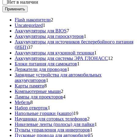
Статус
Нет в наличии
Применить
2
Flash накопители
2
1
товара
Uncategorized
1
товар
7
Аккумуляторы для BIOS
7
товаров
1
Аккумуляторы для гироскутеров
1
товар
Аккумуляторы для источников бесперебойного питания
37
(ИБП)
37
товаров
1
Аккумуляторы для кухонной техники
1
товар
12
Аккумуляторы для системы ЭРА ГЛОНАСС
12
1
товаров
Блоки питания для самокатов
1
1
товар
Держатели для проводов
1
товар
Зарядные устройства для автомобильных
1
аккумуляторов
1
8
товар
Карты памяти
8
товаров
2
Компьютерные мыши
2
товара
4
Лампы для проекторов
4
8
товара
Мебель
8
товаров
1
Набор отверток
1
товар
19
Напольные горшки (кашпо)
19
товаров
2
Наушники для сотовых телефонов
2
товара
1
Никелевые ленты (полосы) для пайки
1
1
товар
Пульты управления для инверторов
1
товар
5
Пусковые провода для автомобилей
5