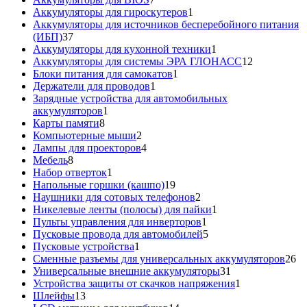
товаров
1
Аккумуляторы для гироскутеров
1
товар
Аккумуляторы для источников бесперебойного питания
37
(ИБП)
37
товаров
1
Аккумуляторы для кухонной техники
1
товар
12
Аккумуляторы для системы ЭРА ГЛОНАСС
12
1
товаров
Блоки питания для самокатов
1
1
товар
Держатели для проводов
1
товар
Зарядные устройства для автомобильных
1
аккумуляторов
1
8
товар
Карты памяти
8
товаров
2
Компьютерные мыши
2
товара
4
Лампы для проекторов
4
8
товара
Мебель
8
товаров
1
Набор отверток
1
товар
19
Напольные горшки (кашпо)
19
товаров
2
Наушники для сотовых телефонов
2
товара
1
Никелевые ленты (полосы) для пайки
1
1
товар
Пульты управления для инверторов
1
товар
5
Пусковые провода для автомобилей
5
1
товаров
Пусковые устройства
1
товар
26
Сменные разъемы для универсальных аккумуляторов
26
31
то
Универсальные внешние аккумуляторы
31
товар
1
Устройства защиты от скачков напряжения
1
13
товар
Шлейфы
13