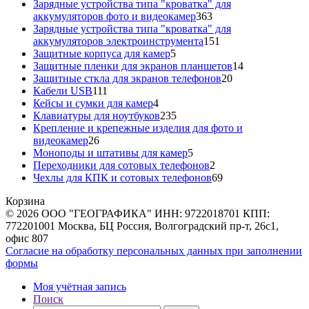
товара
Зарядные устройства типа "кроватка" для
363
аккумуляторов фото и видеокамер
363
товара
Зарядные устройства типа "кроватка" для
151
аккумуляторов электроинструмента
151
5
товар
Защитные корпуса для камер
5
товаров
14
Защитные пленки для экранов планшетов
14
20
товаров
Защитные сткла для экранов телефонов
20
111
товаров
Кабели USB
111
товаров
4
Кейсы и сумки для камер
4
товара
235
Клавиатуры для ноутбуков
235
товаров
Крепление и крепежные изделия для фото и
26
видеокамер
26
товаров
5
Моноподы и штативы для камер
5
товаров
2
Переходники для сотовых телефонов
2
товара
69
Чехлы для КПК и сотовых телефонов
69
товаров
Корзина
© 2026 ООО "ГЕОГРАФИКА" ИНН: 9722018701 КПП:
772201001 Москва, БЦ Россия, Волгоградский пр-т, 26с1,
офис 807
Согласие на обработку персональных данных при заполнении
формы
Моя учётная запись
Поиск