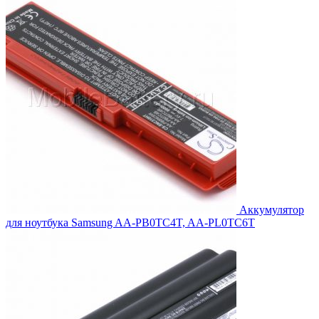
4,548.00₽.
Аккумулятор
для ноутбука Samsung AA-PB0TC4T, AA-PL0TC6T