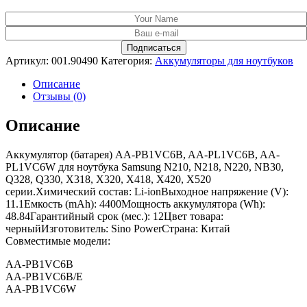
Артикул:
001.90490
Категория:
Аккумуляторы для ноутбуков
Описание
Отзывы (0)
Описание
Аккумулятор (батарея) AA-PB1VC6B, AA-PL1VC6B, AA-
PL1VC6W для ноутбука Samsung N210, N218, N220, NB30,
Q328, Q330, X318, X320, X418, X420, X520
серии.Химический состав: Li-ionВыходное напряжение (V):
11.1Емкость (mAh): 4400Мощность аккумулятора (Wh):
48.84Гарантийный срок (мес.): 12Цвет товара:
черныйИзготовитель: Sino PowerСтрана: Китай
Совместимые модели:
AA-PB1VC6B
AA-PB1VC6B/E
AA-PB1VC6W