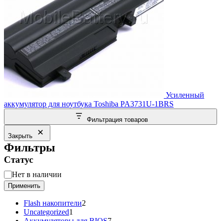
Усиленный
аккумулятор для ноутбука Toshiba PA3731U-1BRS
Фильтрация товаров
Закрыть
Фильтры
Статус
Статус
Нет в наличии
Применить
2
Flash накопители
2
1
товара
Uncategorized
1
товар
7
Аккумуляторы для BIOS
7