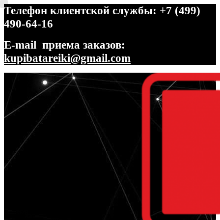
Телефон клиентской службы: +7 (499)
490-64-16
E-mail приема заказов:
kupibatareiki@gmail.com
Перейти
Перейти
к
к
навигации
содержимому