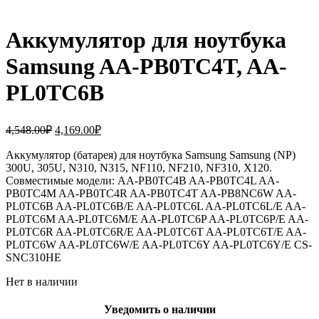
Аккумулятор для ноутбука
Samsung AA-PB0TC4T, AA-
PL0TC6B
Первоначальная
Текущая
4,548.00
₽
4,169.00
₽
цена
цена:
составляла
Аккумулятор (батарея) для ноутбука Samsung Samsung (NP)
4,169.00₽.
300U, 305U, N310, N315, NF110, NF210, NF310, X120.
4,548.00₽.
Совместимые модели: AA-PB0TC4B AA-PB0TC4L AA-
PB0TC4M AA-PB0TC4R AA-PB0TC4T AA-PB8NC6W AA-
PL0TC6B AA-PL0TC6B/E AA-PL0TC6L AA-PL0TC6L/E AA-
PL0TC6M AA-PL0TC6M/E AA-PL0TC6P AA-PL0TC6P/E AA-
PL0TC6R AA-PL0TC6R/E AA-PL0TC6T AA-PL0TC6T/E AA-
PL0TC6W AA-PL0TC6W/E AA-PL0TC6Y AA-PL0TC6Y/E CS-
SNC310HE
Нет в наличии
Уведомить о наличии