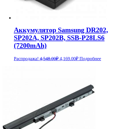
Аккумулятор Samsung DR202,
SP202A, SP202B, SSB-P28LS6
(7200mAh)
Первоначальная
Текущая
Распродажа!
4,548.00
₽
4,169.00
₽
Подробнее
цена
цена:
составляла
4,169.00₽.
4,548.00₽.