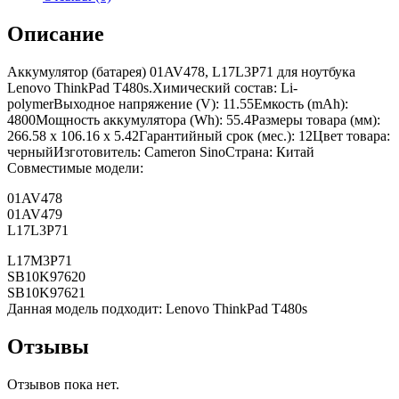
Описание
Аккумулятор (батарея) 01AV478, L17L3P71 для ноутбука
Lenovo ThinkPad T480s.Химический состав: Li-
polymerВыходное напряжение (V): 11.55Емкость (mAh):
4800Мощность аккумулятора (Wh): 55.4Размеры товара (мм):
266.58 x 106.16 x 5.42Гарантийный срок (мес.): 12Цвет товара:
черныйИзготовитель: Cameron SinoСтрана: Китай
Совместимые модели:
01AV478
01AV479
L17L3P71
L17M3P71
SB10K97620
SB10K97621
Данная модель подходит: Lenovo ThinkPad T480s
Отзывы
Отзывов пока нет.