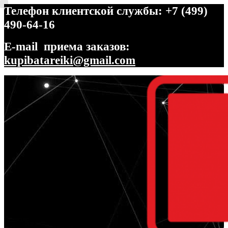
Телефон клиентской службы: +7 (499)
490-64-16
E-mail приема заказов:
kupibatareiki@gmail.com
Перейти
Перейти
к
к
навигации
содержимому