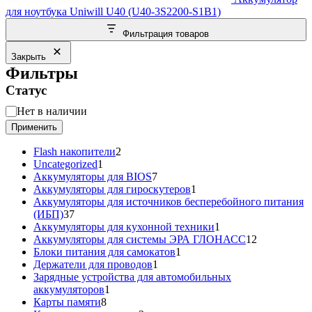
для ноутбука Uniwill U40 (U40-3S2200-S1B1)
Фильтрация товаров
Закрыть
Фильтры
Статус
Статус
Нет в наличии
Применить
2
Flash накопители
2
1
товара
Uncategorized
1
товар
7
Аккумуляторы для BIOS
7
товаров
1
Аккумуляторы для гироскутеров
1
товар
Аккумуляторы для источников бесперебойного питания
37
(ИБП)
37
товаров
1
Аккумуляторы для кухонной техники
1
товар
12
Аккумуляторы для системы ЭРА ГЛОНАСС
12
1
товаров
Блоки питания для самокатов
1
1
товар
Держатели для проводов
1
товар
Зарядные устройства для автомобильных
1
аккумуляторов
1
8
товар
Карты памяти
8