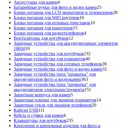
4
товаров
Аксессуары для камер
4
товара
25
Батарейные ручки для фото и видео камер
25
товаров
28
Блоки питания для LCD мониторов и телевизоров
28
16
това
Блоки питания для WiFi роутеров
16
товаров
10
Блоки питания для игровых приставок
10
15
товаров
Блоки питания для принтеров
15
товаров
4
Блоки питания для радиотелефонов
4
12
товара
Вентиляторы для ноутбуков
12
товаров
Зарядные устройства для аккумуляторных элементов
10
18650
10
товаров
232
Зарядные устройства для ноутбуков
232
40
товара
Зарядные устройства для планшетов
40
товаров
28
Зарядные устройства для сотовых телефонов
28
товаров
32
Зарядные устройства для фото и видео камер
32
товара
Зарядные устройства типа "кроватка" для
363
аккумуляторов фото и видеокамер
363
товара
Зарядные устройства типа "кроватка" для
151
аккумуляторов электроинструмента
151
5
товар
Защитные корпуса для камер
5
товаров
14
Защитные пленки для экранов планшетов
14
20
товаров
Защитные сткла для экранов телефонов
20
111
товаров
Кабели USB
111
товаров
4
Кейсы и сумки для камер
4
товара
235
Клавиатуры для ноутбуков
235
товаров
Крепление и крепежные изделия для фото и