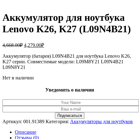
Аккумулятор для ноутбука
Lenovo K26, K27 (L09N4B21)
Первоначальная
Текущая
4,668.00
₽
4,279.00
₽
цена
цена:
составляла
Аккумулятор (батарея) L09N4B21 для ноутбука Lenovo K26,
4,279.00₽.
K27 серии. Совместимые модели: L09M8Y21 L09N4B21
4,668.00₽.
L09N8Y21
Нет в наличии
Уведомить о наличии
Артикул:
001.91389
Категория:
Аккумуляторы для ноутбуков
Описание
Отзывы (0)