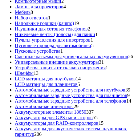
товаров
2
Компьютерные мыши
2
товара
4
Лампы для проекторов
4
8
товара
Мебель
8
товаров
1
Набор отверток
1
товар
19
Напольные горшки (кашпо)
19
товаров
2
Наушники для сотовых телефонов
2
товара
1
Никелевые ленты (полосы) для пайки
1
1
товар
Пульты управления для инверторов
1
товар
5
Пусковые провода для автомобилей
5
1
товаров
Пусковые устройства
1
товар
26
Сменные разъемы для универсальных аккумуляторов
26
31
то
Универсальные внешние аккумуляторы
31
товар
1
Устройства защиты от скачков напряжения
1
13
товар
Шлейфы
13
товаров
14
LCD матрицы для ноутбуков
14
5
товаров
LCD матрицы для планшетов
5
товаров
39
Автомобильные зарядные устройства для ноутбуков
39
9
тов
Автомобильные зарядные устройства для планшетов
9
тов
14
Автомобильные зарядные устройства для телефонов
14
29
то
Автомобильные инверторы
29
товаров
337
Аккумуляторные элементы 18650
337
товаров
55
Аккумуляторы для GPS навигаторов
55
товаров
15
Аккумуляторы для RAID-контроллеров
15
товаров
Аккумуляторы для акустических систем, наушников,
206
гарнитур
206