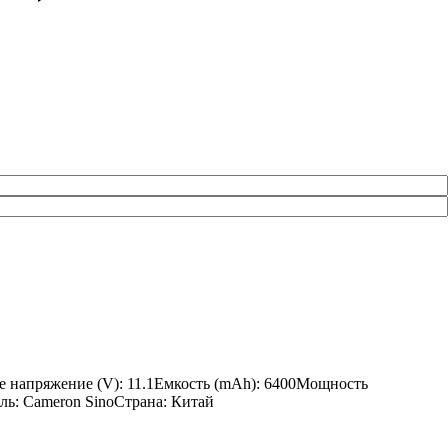
ное напряжение (V): 11.1Емкость (mAh): 6400Мощность
ель: Cameron SinoСтрана: Китай