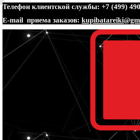
Телефон клиентской службы: +7 (499) 490
E-mail приема заказов:
kupibatareiki@gm
Перейти
Перейти
к
к
навигации
содержимому