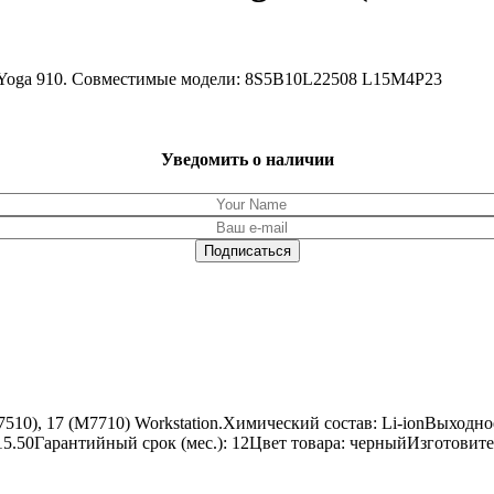
d Yoga 910. Совместимые модели: 8S5B10L22508 L15M4P23
Уведомить о наличии
M7510), 17 (M7710) Workstation.Химический состав: Li-ionВыход
x 15.50Гарантийный срок (мес.): 12Цвет товара: черныйИзготовит