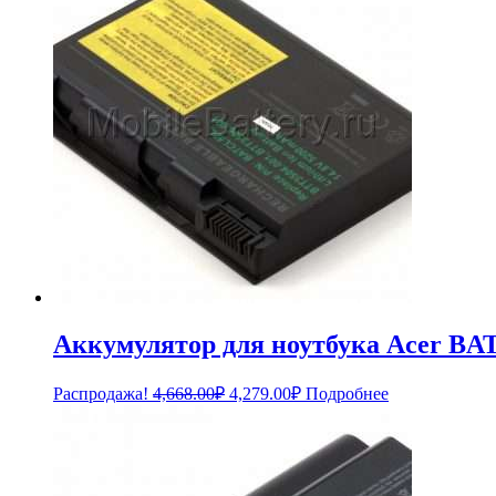
Аккумулятор для ноутбука Acer B
Первоначальная
Текущая
Распродажа!
4,668.00
₽
4,279.00
₽
Подробнее
цена
цена:
составляла
4,279.00₽.
4,668.00₽.