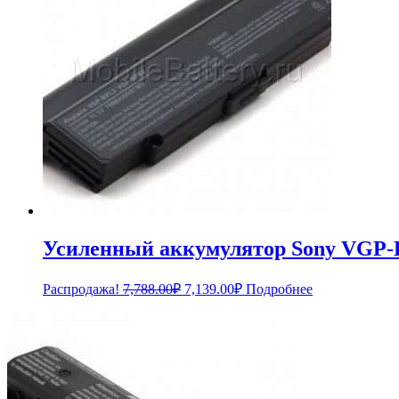
Усиленный аккумулятор Sony VGP
Первоначальная
Текущая
Распродажа!
7,788.00
₽
7,139.00
₽
Подробнее
цена
цена:
составляла
7,139.00₽.
7,788.00₽.