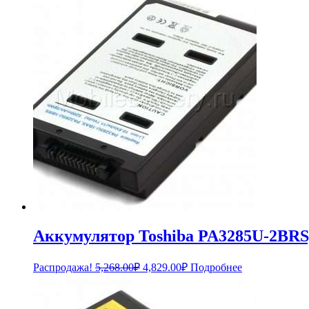
Аккумулятор Toshiba PA3285U-2BRS
Первоначальная
Текущая
Распродажа!
5,268.00
₽
4,829.00
₽
Подробнее
цена
цена:
составляла
4,829.00₽.
5,268.00₽.