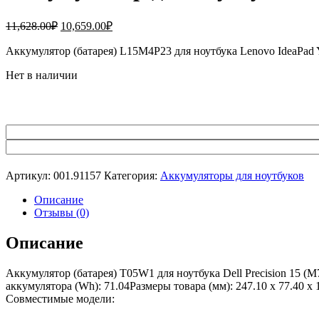
Первоначальная
Текущая
11,628.00
₽
10,659.00
₽
цена
цена:
составляла
Аккумулятор (батарея) L15M4P23 для ноутбука Lenovo IdeaPa
10,659.00₽.
11,628.00₽.
Нет в наличии
Артикул:
001.91157
Категория:
Аккумуляторы для ноутбуков
Описание
Отзывы (0)
Описание
Аккумулятор (батарея) T05W1 для ноутбука Dell Precision 15 (
аккумулятора (Wh): 71.04Размеры товара (мм): 247.10 x 77.40 
Совместимые модели: