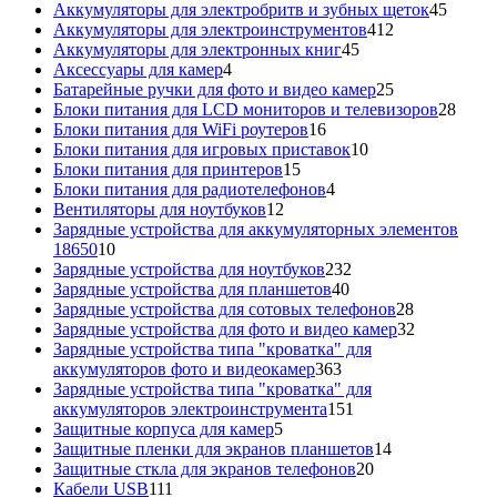
товаров
45
Аккумуляторы для электробритв и зубных щеток
45
412
товар
Аккумуляторы для электроинструментов
412
45
товаров
Аккумуляторы для электронных книг
45
4
товаров
Аксессуары для камер
4
товара
25
Батарейные ручки для фото и видео камер
25
товаров
28
Блоки питания для LCD мониторов и телевизоров
28
16
това
Блоки питания для WiFi роутеров
16
товаров
10
Блоки питания для игровых приставок
10
15
товаров
Блоки питания для принтеров
15
товаров
4
Блоки питания для радиотелефонов
4
12
товара
Вентиляторы для ноутбуков
12
товаров
Зарядные устройства для аккумуляторных элементов
10
18650
10
товаров
232
Зарядные устройства для ноутбуков
232
40
товара
Зарядные устройства для планшетов
40
товаров
28
Зарядные устройства для сотовых телефонов
28
товаров
32
Зарядные устройства для фото и видео камер
32
товара
Зарядные устройства типа "кроватка" для
363
аккумуляторов фото и видеокамер
363
товара
Зарядные устройства типа "кроватка" для
151
аккумуляторов электроинструмента
151
5
товар
Защитные корпуса для камер
5
товаров
14
Защитные пленки для экранов планшетов
14
20
товаров
Защитные сткла для экранов телефонов
20
111
товаров
Кабели USB
111