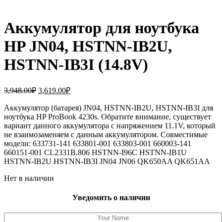
Аккумулятор для ноутбука
HP JN04, HSTNN-IB2U,
HSTNN-IB3I (14.8V)
Первоначальная
Текущая
3,948.00
₽
3,619.00
₽
цена
цена:
составляла
Аккумулятор (батарея) JN04, HSTNN-IB2U, HSTNN-IB3I для
3,619.00₽.
ноутбука HP ProBook 4230s. Обратите внимание, существует
3,948.00₽.
вариант данного аккумулятора с напряжением 11.1V, который
не взаимозаменяем с данным аккумулятором. Совместимые
модели: 633731-141 633801-001 633803-001 660003-141
660151-001 CL2331B.806 HSTNN-I96C HSTNN-IB1U
HSTNN-IB2U HSTNN-IB3I JN04 JN06 QK650AA QK651AA
Нет в наличии
Уведомить о наличии