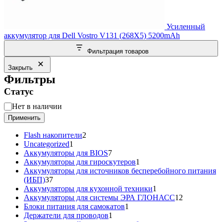
Усиленный
аккумулятор для Dell Vostro V131 (268X5) 5200mAh
Фильтрация товаров
Закрыть
Фильтры
Статус
Статус
Нет в наличии
Применить
2
Flash накопители
2
1
товара
Uncategorized
1
товар
7
Аккумуляторы для BIOS
7
товаров
1
Аккумуляторы для гироскутеров
1
товар
Аккумуляторы для источников бесперебойного питания
37
(ИБП)
37
товаров
1
Аккумуляторы для кухонной техники
1
товар
12
Аккумуляторы для системы ЭРА ГЛОНАСС
12
1
товаров
Блоки питания для самокатов
1
1
товар
Держатели для проводов
1