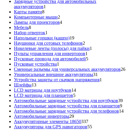
товар
Зарядные устройства для автомобильных
1
аккумуляторов
1
8
товар
Карты памяти
8
товаров
2
Компьютерные мыши
2
товара
4
Лампы для проекторов
4
8
товара
Мебель
8
товаров
1
Набор отверток
1
товар
19
Напольные горшки (кашпо)
19
товаров
2
Наушники для сотовых телефонов
2
товара
1
Никелевые ленты (полосы) для пайки
1
1
товар
Пульты управления для инверторов
1
товар
5
Пусковые провода для автомобилей
5
1
товаров
Пусковые устройства
1
товар
26
Сменные разъемы для универсальных аккумуляторов
26
31
то
Универсальные внешние аккумуляторы
31
товар
1
Устройства защиты от скачков напряжения
1
13
товар
Шлейфы
13
товаров
14
LCD матрицы для ноутбуков
14
5
товаров
LCD матрицы для планшетов
5
товаров
39
Автомобильные зарядные устройства для ноутбуков
39
9
тов
Автомобильные зарядные устройства для планшетов
9
тов
14
Автомобильные зарядные устройства для телефонов
14
29
то
Автомобильные инверторы
29
товаров
337
Аккумуляторные элементы 18650
337
товаров
55
Аккумуляторы для GPS навигаторов
55