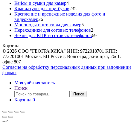
товаров
4
Кейсы и сумки для камер
4
товара
235
Клавиатуры для ноутбуков
235
товаров
Крепление и крепежные изделия для фото и
26
видеокамер
26
товаров
5
Моноподы и штативы для камер
5
товаров
2
Переходники для сотовых телефонов
2
товара
69
Чехлы для КПК и сотовых телефонов
69
товаров
Корзина
© 2026 ООО "ГЕОГРАФИКА" ИНН: 9722018701 КПП:
772201001 Москва, БЦ Россия, Волгоградский пр-т, 26с1,
офис 807
Согласие на обработку персональных данных при заполнении
формы
Моя учётная запись
Поиск
Искать:
Поиск
Корзина
0
-->