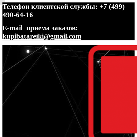
Телефон клиентской службы: +7 (499)
490-64-16
E-mail приема заказов:
kupibatareiki@gmail.com
Перейти
Перейти
к
к
навигации
содержимому