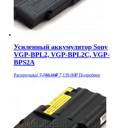
Усиленный аккумулятор Sony
VGP-BPL2, VGP-BPL2C, VGP-
BPS2A
Первоначальная
Текущая
Распродажа!
7,788.00
₽
7,139.00
₽
Подробнее
цена
цена:
составляла
7,139.00₽.
7,788.00₽.