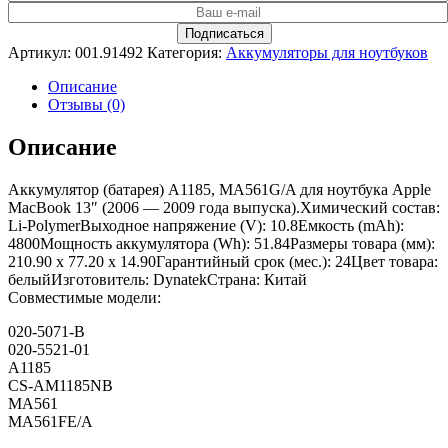
Артикул:
001.91492
Категория:
Аккумуляторы для ноутбуков
Описание
Отзывы (0)
Описание
Аккумулятор (батарея) A1185, MA561G/A для ноутбука Apple
MacBook 13″ (2006 — 2009 года выпуска).Химический состав:
Li-PolymerВыходное напряжение (V): 10.8Емкость (mAh):
4800Мощность аккумулятора (Wh): 51.84Размеры товара (мм):
210.90 x 77.20 x 14.90Гарантийный срок (мес.): 24Цвет товара:
белыйИзготовитель: DynatekСтрана: Китай
Совместимые модели:
020-5071-B
020-5521-01
A1185
CS-AM1185NB
MA561
MA561FE/A