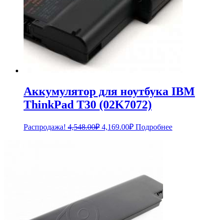
Аккумулятор для ноутбука IBM
ThinkPad T30 (02K7072)
Первоначальная
Текущая
Распродажа!
4,548.00
₽
4,169.00
₽
Подробнее
цена
цена:
составляла
4,169.00₽.
4,548.00₽.