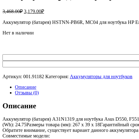
Первоначальная
Текущая
3,468.00
₽
3,179.00
₽
цена
цена:
составляла
Аккумулятор (батарея) HSTNN-PB6R, MC04 для ноутбука HP 
3,179.00₽.
3,468.00₽.
Нет в наличии
Артикул:
001.91182
Категория:
Аккумуляторы для ноутбуков
Описание
Отзывы (0)
Описание
Аккумулятор (батарея) A31N1319 для ноутбука Asus D550, F55
(Wh): 24.75Размеры товара (мм): 267 x 39 x 18Гарантийный сро
Обратите внимание, существует вариант данного аккумулятора
Совместимые модели: