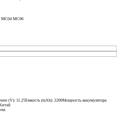
6R MC04 MC06
ение (V): 11.25Емкость (mAh): 2200Мощность аккумулятора
 Китай
ром.