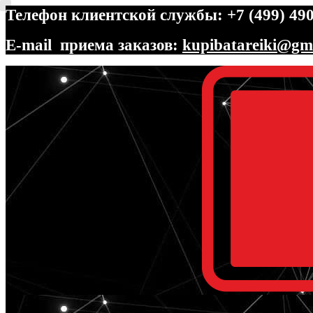
Телефон клиентской службы: +7 (499) 490
E-mail приема заказов:
kupibatareiki@gm
Перейти
Перейти
к
к
навигации
содержимому