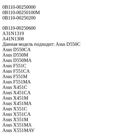
0B110-00250000
0B110-00250100M
0B110-00250200
0B110-00250600
A31N1319
A41N1308
Данная модель подходит: Asus D550C
Asus D550CA
Asus D550M
Asus D550MA
Asus F551C
Asus F551CA
Asus F551M
Asus F551MA
Asus X451C
Asus X451CA
Asus X451M
Asus X451MA
Asus X551C
Asus X551CA
Asus X551M
Asus X551MA
Asus X551MAV