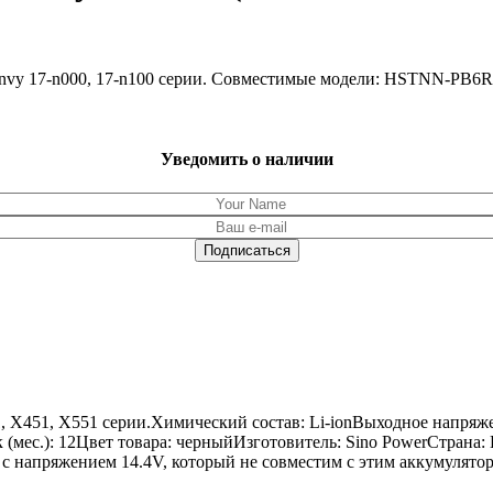
Envy 17-n000, 17-n100 серии. Совместимые модели: HSTNN-PB
Уведомить о наличии
1, X451, X551 серии.Химический состав: Li-ionВыходное напряж
к (мес.): 12Цвет товара: черныйИзготовитель: Sino PowerСтрана:
 с напряжением 14.4V, который не совместим с этим аккумулято