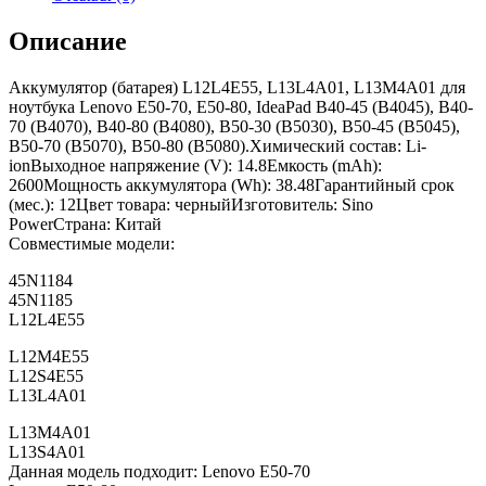
Описание
Аккумулятор (батарея) L12L4E55, L13L4A01, L13M4A01 для
ноутбука Lenovo E50-70, E50-80, IdeaPad B40-45 (B4045), B40-
70 (B4070), B40-80 (B4080), B50-30 (B5030), B50-45 (B5045),
B50-70 (B5070), B50-80 (B5080).Химический состав: Li-
ionВыходное напряжение (V): 14.8Емкость (mAh):
2600Мощность аккумулятора (Wh): 38.48Гарантийный срок
(мес.): 12Цвет товара: черныйИзготовитель: Sino
PowerСтрана: Китай
Совместимые модели:
45N1184
45N1185
L12L4E55
L12M4E55
L12S4E55
L13L4A01
L13M4A01
L13S4A01
Данная модель подходит: Lenovo E50-70