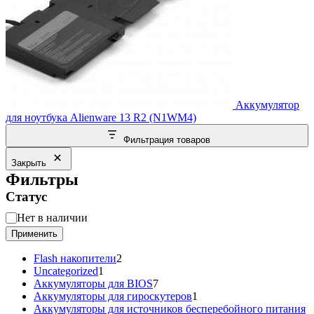
Аккумулятор
для ноутбука Alienware 13 R2 (N1WM4)
Фильтрация товаров
Закрыть
Фильтры
Статус
Статус
Нет в наличии
Применить
2
Flash накопители
2
1
товара
Uncategorized
1
товар
7
Аккумуляторы для BIOS
7
товаров
1
Аккумуляторы для гироскутеров
1
товар
Аккумуляторы для источников бесперебойного питания