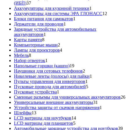
37
(ИБП)
37
товаров
1
Аккумуляторы для кухонной техники
1
товар
12
Аккумуляторы для системы ЭРА ГЛОНАСС
12
1
товаров
Блоки питания для самокатов
1
1
товар
Держатели для проводов
1
товар
Зарядные устройства для автомобильных
1
аккумуляторов
1
8
товар
Карты памяти
8
товаров
2
Компьютерные мыши
2
товара
4
Лампы для проекторов
4
8
товара
Мебель
8
товаров
1
Набор отверток
1
товар
19
Напольные горшки (кашпо)
19
товаров
2
Наушники для сотовых телефонов
2
товара
1
Никелевые ленты (полосы) для пайки
1
1
товар
Пульты управления для инверторов
1
товар
5
Пусковые провода для автомобилей
5
1
товаров
Пусковые устройства
1
товар
26
Сменные разъемы для универсальных аккумуляторов
26
31
то
Универсальные внешние аккумуляторы
31
товар
1
Устройства защиты от скачков напряжения
1
13
товар
Шлейфы
13
товаров
14
LCD матрицы для ноутбуков
14
5
товаров
LCD матрицы для планшетов
5
товаров
39
Автомобильные зарядные устройства для ноутбуков
39