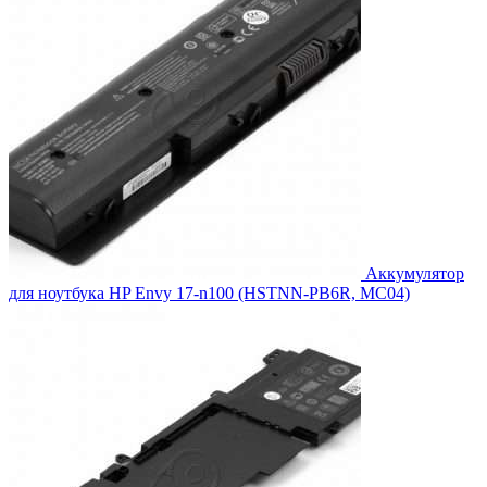
Аккумулятор
для ноутбука HP Envy 17-n100 (HSTNN-PB6R, MC04)