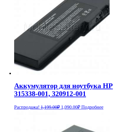
Аккумулятор для ноутбука HP
315338-001, 320912-001
Первоначальная
Текущая
Распродажа!
1,199.00
₽
1,090.00
₽
Подробнее
цена
цена:
составляла
1,090.00₽.
1,199.00₽.