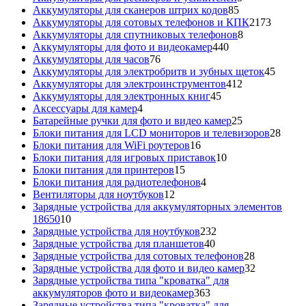
85
товаров
Аккумуляторы для сканеров штрих кодов
85
товаров
2173
Аккумуляторы для сотовых телефонов и КПК
2173
8
товара
Аккумуляторы для спутниковых телефонов
8
440
товаров
Аккумуляторы для фото и видеокамер
440
76
товаров
Аккумуляторы для часов
76
товаров
45
Аккумуляторы для электробритв и зубных щеток
45
412
товар
Аккумуляторы для электроинструментов
412
45
товаров
Аккумуляторы для электронных книг
45
4
товаров
Аксессуары для камер
4
товара
25
Батарейные ручки для фото и видео камер
25
товаров
28
Блоки питания для LCD мониторов и телевизоров
28
16
това
Блоки питания для WiFi роутеров
16
товаров
10
Блоки питания для игровых приставок
10
15
товаров
Блоки питания для принтеров
15
товаров
4
Блоки питания для радиотелефонов
4
12
товара
Вентиляторы для ноутбуков
12
товаров
Зарядные устройства для аккумуляторных элементов
10
18650
10
товаров
232
Зарядные устройства для ноутбуков
232
40
товара
Зарядные устройства для планшетов
40
товаров
28
Зарядные устройства для сотовых телефонов
28
товаров
32
Зарядные устройства для фото и видео камер
32
товара
Зарядные устройства типа "кроватка" для
363
аккумуляторов фото и видеокамер
363
товара
Зарядные устройства типа "кроватка" для