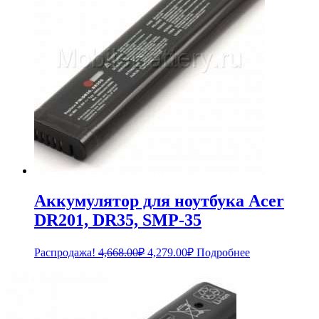
Аккумулятор для ноутбука Acer
DR201, DR35, SMP-35
Первоначальная
Текущая
Распродажа!
4,668.00
₽
4,279.00
₽
Подробнее
цена
цена:
составляла
4,279.00₽.
4,668.00₽.