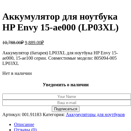
Аккумулятор для ноутбука
HP Envy 15-ae000 (LP03XL)
Первоначальная
Текущая
10,788.00
₽
9,889.00
₽
цена
цена:
составляла
Аккумулятор (батарея) LP03XL для ноутбука HP Envy 15-
9,889.00₽.
ae000, 15-ae100 серии. Совместимые модели: 805094-005
10,788.00₽.
LP03XL
Нет в наличии
Уведомить о наличии
Артикул:
001.91183
Категория:
Аккумуляторы для ноутбуков
Описание
Отзывы (0)