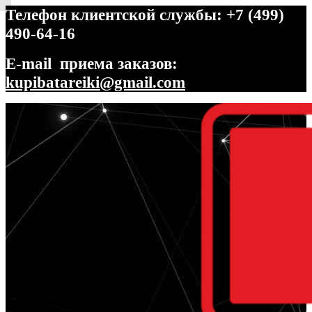
Телефон клиентской службы: +7 (499)
490-64-16
E-mail приема заказов:
kupibatareiki@gmail.com
Перейти
Перейти
к
к
навигации
содержимому