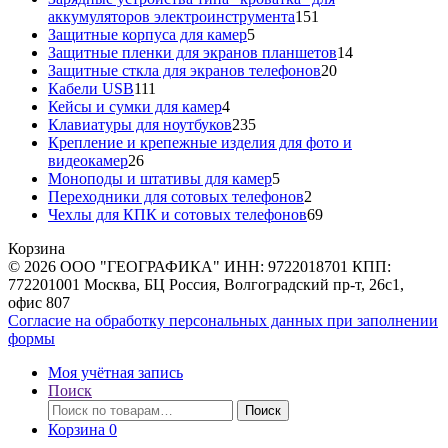
151
аккумуляторов электроинструмента
151
5
товар
Защитные корпуса для камер
5
товаров
14
Защитные пленки для экранов планшетов
14
20
товаров
Защитные сткла для экранов телефонов
20
111
товаров
Кабели USB
111
товаров
4
Кейсы и сумки для камер
4
товара
235
Клавиатуры для ноутбуков
235
товаров
Крепление и крепежные изделия для фото и
26
видеокамер
26
товаров
5
Моноподы и штативы для камер
5
товаров
2
Переходники для сотовых телефонов
2
товара
69
Чехлы для КПК и сотовых телефонов
69
товаров
Корзина
© 2026 ООО "ГЕОГРАФИКА" ИНН: 9722018701 КПП:
772201001 Москва, БЦ Россия, Волгоградский пр-т, 26с1,
офис 807
Согласие на обработку персональных данных при заполнении
формы
Моя учётная запись
Поиск
Искать:
Поиск
Корзина
0