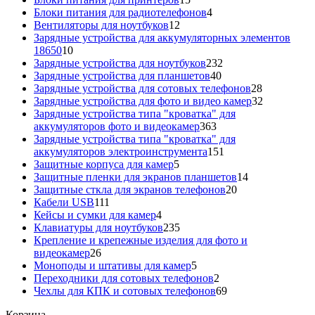
товаров
4
Блоки питания для радиотелефонов
4
12
товара
Вентиляторы для ноутбуков
12
товаров
Зарядные устройства для аккумуляторных элементов
10
18650
10
товаров
232
Зарядные устройства для ноутбуков
232
40
товара
Зарядные устройства для планшетов
40
товаров
28
Зарядные устройства для сотовых телефонов
28
товаров
32
Зарядные устройства для фото и видео камер
32
товара
Зарядные устройства типа "кроватка" для
363
аккумуляторов фото и видеокамер
363
товара
Зарядные устройства типа "кроватка" для
151
аккумуляторов электроинструмента
151
5
товар
Защитные корпуса для камер
5
товаров
14
Защитные пленки для экранов планшетов
14
20
товаров
Защитные сткла для экранов телефонов
20
111
товаров
Кабели USB
111
товаров
4
Кейсы и сумки для камер
4
товара
235
Клавиатуры для ноутбуков
235
товаров
Крепление и крепежные изделия для фото и
26
видеокамер
26
товаров
5
Моноподы и штативы для камер
5
товаров
2
Переходники для сотовых телефонов
2
товара
69
Чехлы для КПК и сотовых телефонов
69
товаров
Корзина