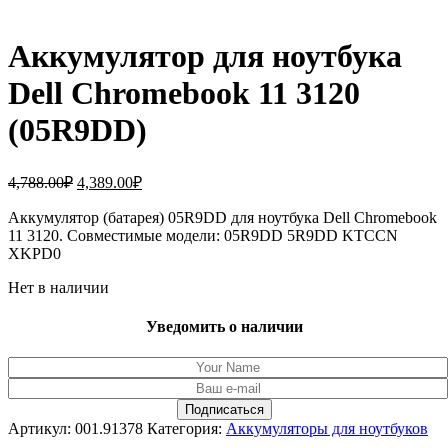
Аккумулятор для ноутбука
Dell Chromebook 11 3120
(05R9DD)
Первоначальная
Текущая
4,788.00
₽
4,389.00
₽
цена
цена:
составляла
Аккумулятор (батарея) 05R9DD для ноутбука Dell Chromebook
4,389.00₽.
11 3120. Совместимые модели: 05R9DD 5R9DD KTCCN
4,788.00₽.
XKPD0
Нет в наличии
Уведомить о наличии
Артикул:
001.91378
Категория:
Аккумуляторы для ноутбуков