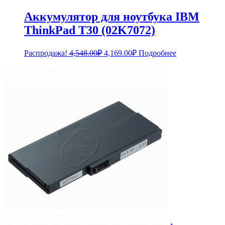
Аккумулятор для ноутбука IBM
ThinkPad T30 (02K7072)
Первоначальная
Текущая
Распродажа!
4,548.00
₽
4,169.00
₽
Подробнее
цена
цена:
составляла
4,169.00₽.
4,548.00₽.