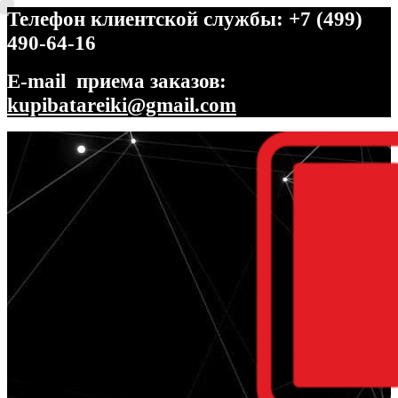
Телефон клиентской службы: +7 (499)
490-64-16
E-mail приема заказов:
kupibatareiki@gmail.com
Перейти
Перейти
к
к
навигации
содержимому