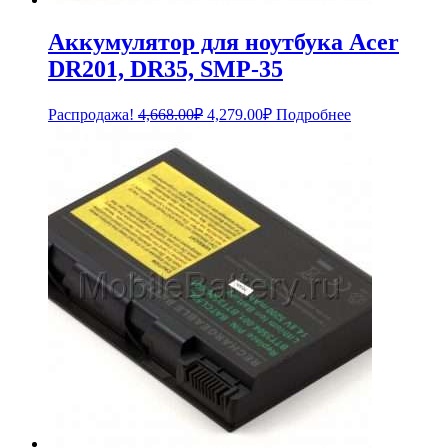
Аккумулятор для ноутбука Acer
DR201, DR35, SMP-35
Первоначальная
Текущая
Распродажа!
4,668.00
₽
4,279.00
₽
Подробнее
цена
цена:
составляла
4,279.00₽.
4,668.00₽.