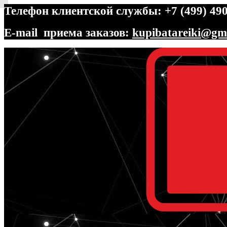
Телефон клиентской службы: +7 (499) 490
E-mail приема заказов:
kupibatareiki@gm
Перейти
Перейти
к
к
навигации
содержимому