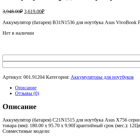
Первоначальная
Текущая
3,948.00
₽
3,619.00
₽
цена
цена:
составляла
Аккумулятор (батарея) B31N1536 для ноутбука Asus VivoBook
3,619.00₽.
3,948.00₽.
Нет в наличии
Артикул:
001.91204
Категория:
Аккумуляторы для ноутбуков
Описание
Отзывы (0)
Описание
Аккумулятор (батарея) C21N1515 для ноутбука Asus X756 сери
товара (мм): 180.00 x 95.70 x 9.90Гарантийный срок (мес.): 12
Совместимые модели: