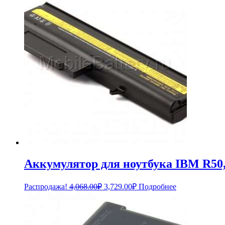
Аккумулятор для ноутбука IBM R50, 
Первоначальная
Текущая
Распродажа!
4,068.00
₽
3,729.00
₽
Подробнее
цена
цена:
составляла
3,729.00₽.
4,068.00₽.