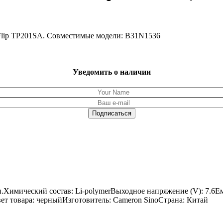
 Flip TP201SA. Совместимые модели: B31N1536
Уведомить о наличии
и.Химический состав: Li-polymerВыходное напряжение (V): 7.6
Цвет товара: черныйИзготовитель: Cameron SinoСтрана: Китай