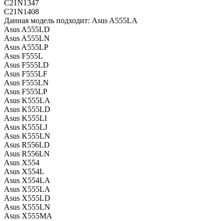
C21N1347
C21N1408
Данная модель подходит: Asus A555LA
Asus A555LD
Asus A555LN
Asus A555LP
Asus F555L
Asus F555LD
Asus F555LF
Asus F555LN
Asus F555LP
Asus K555LA
Asus K555LD
Asus K555LI
Asus K555LJ
Asus K555LN
Asus R556LD
Asus R556LN
Asus X554
Asus X554L
Asus X554LA
Asus X555LA
Asus X555LD
Asus X555LN
Asus X555MA