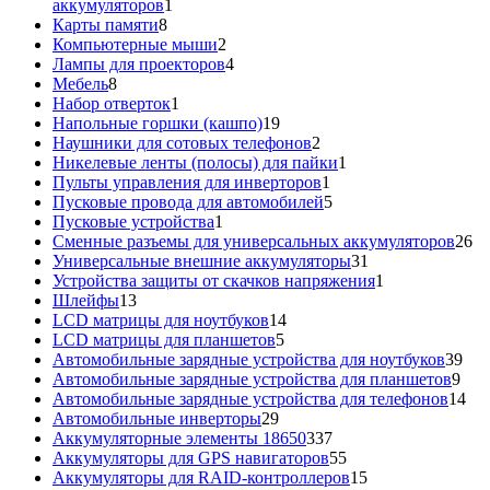
1
аккумуляторов
1
8
товар
Карты памяти
8
товаров
2
Компьютерные мыши
2
товара
4
Лампы для проекторов
4
8
товара
Мебель
8
товаров
1
Набор отверток
1
товар
19
Напольные горшки (кашпо)
19
товаров
2
Наушники для сотовых телефонов
2
товара
1
Никелевые ленты (полосы) для пайки
1
1
товар
Пульты управления для инверторов
1
товар
5
Пусковые провода для автомобилей
5
1
товаров
Пусковые устройства
1
товар
26
Сменные разъемы для универсальных аккумуляторов
26
31
то
Универсальные внешние аккумуляторы
31
товар
1
Устройства защиты от скачков напряжения
1
13
товар
Шлейфы
13
товаров
14
LCD матрицы для ноутбуков
14
5
товаров
LCD матрицы для планшетов
5
товаров
39
Автомобильные зарядные устройства для ноутбуков
39
9
тов
Автомобильные зарядные устройства для планшетов
9
тов
14
Автомобильные зарядные устройства для телефонов
14
29
то
Автомобильные инверторы
29
товаров
337
Аккумуляторные элементы 18650
337
товаров
55
Аккумуляторы для GPS навигаторов
55
товаров
15
Аккумуляторы для RAID-контроллеров
15