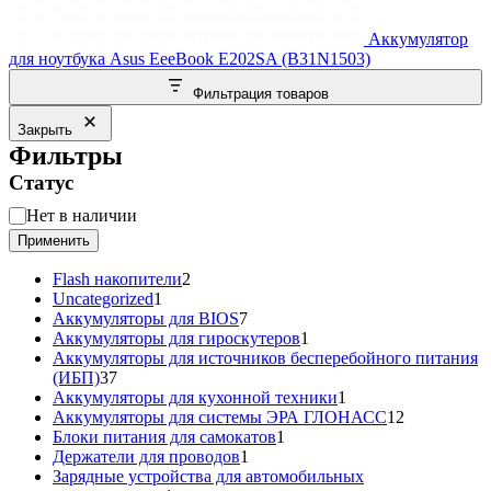
Аккумулятор
для ноутбука Asus EeeBook E202SA (B31N1503)
Фильтрация товаров
Закрыть
Фильтры
Статус
Статус
Нет в наличии
Применить
2
Flash накопители
2
1
товара
Uncategorized
1
товар
7
Аккумуляторы для BIOS
7
товаров
1
Аккумуляторы для гироскутеров
1
товар
Аккумуляторы для источников бесперебойного питания
37
(ИБП)
37
товаров
1
Аккумуляторы для кухонной техники
1
товар
12
Аккумуляторы для системы ЭРА ГЛОНАСС
12
1
товаров
Блоки питания для самокатов
1
1
товар
Держатели для проводов
1
товар
Зарядные устройства для автомобильных