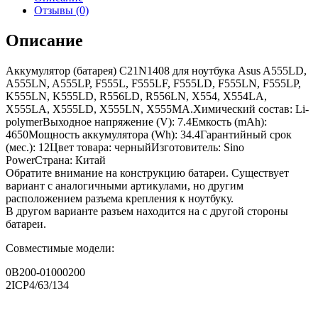
Отзывы (0)
Описание
Аккумулятор (батарея) C21N1408 для ноутбука Asus A555LD,
A555LN, A555LP, F555L, F555LF, F555LD, F555LN, F555LP,
K555LN, K555LD, R556LD, R556LN, X554, X554LA,
X555LA, X555LD, X555LN, X555MA.Химический состав: Li-
polymerВыходное напряжение (V): 7.4Емкость (mAh):
4650Мощность аккумулятора (Wh): 34.4Гарантийный срок
(мес.): 12Цвет товара: черныйИзготовитель: Sino
PowerСтрана: Китай
Обратите внимание на конструкцию батареи. Существует
вариант с аналогичными артикулами, но другим
расположением разъема крепления к ноутбуку.
В другом варианте разъем находится на с другой стороны
батареи.
Совместимые модели:
0B200-01000200
2ICP4/63/134