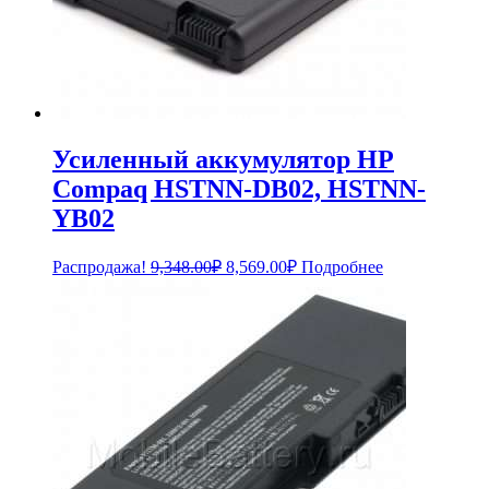
Усиленный аккумулятор HP
Compaq HSTNN-DB02, HSTNN-
YB02
Первоначальная
Текущая
Распродажа!
9,348.00
₽
8,569.00
₽
Подробнее
цена
цена:
составляла
8,569.00₽.
9,348.00₽.