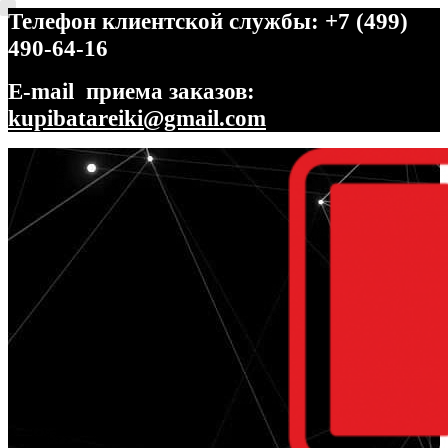
Телефон клиентской службы: +7 (499)
490-64-16
E-mail приема заказов:
kupibatareiki@gmail.com
Перейти
Перейти
к
к
навигации
содержимому