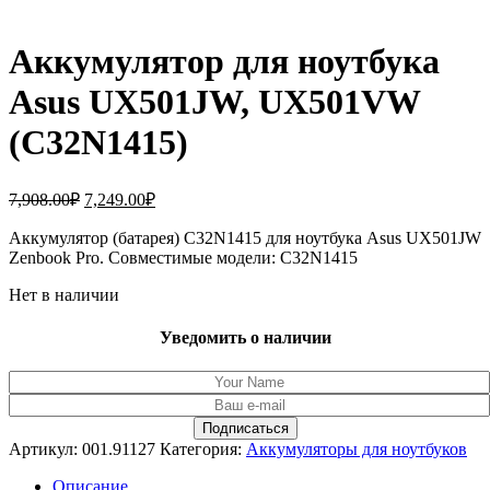
Аккумулятор для ноутбука
Asus UX501JW, UX501VW
(C32N1415)
Первоначальная
Текущая
7,908.00
₽
7,249.00
₽
цена
цена:
составляла
Аккумулятор (батарея) C32N1415 для ноутбука Asus UX501JW
7,249.00₽.
Zenbook Pro. Совместимые модели: C32N1415
7,908.00₽.
Нет в наличии
Уведомить о наличии
Артикул:
001.91127
Категория:
Аккумуляторы для ноутбуков
Описание