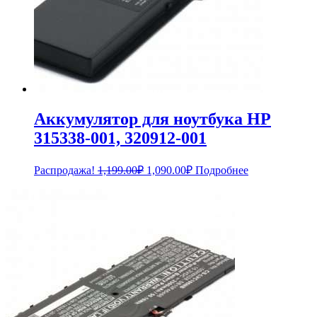
Аккумулятор для ноутбука HP
315338-001, 320912-001
Первоначальная
Текущая
Распродажа!
1,199.00
₽
1,090.00
₽
Подробнее
цена
цена:
составляла
1,090.00₽.
1,199.00₽.