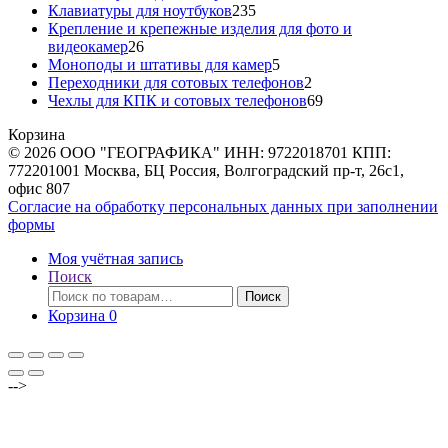
товара
235
Клавиатуры для ноутбуков
235
товаров
Крепление и крепежные изделия для фото и
26
видеокамер
26
товаров
5
Моноподы и штативы для камер
5
товаров
2
Переходники для сотовых телефонов
2
товара
69
Чехлы для КПК и сотовых телефонов
69
товаров
Корзина
© 2026 ООО "ГЕОГРАФИКА" ИНН: 9722018701 КПП:
772201001 Москва, БЦ Россия, Волгоградский пр-т, 26с1,
офис 807
Согласие на обработку персональных данных при заполнении
формы
Моя учётная запись
Поиск
Искать:
Поиск
Корзина
0
-->