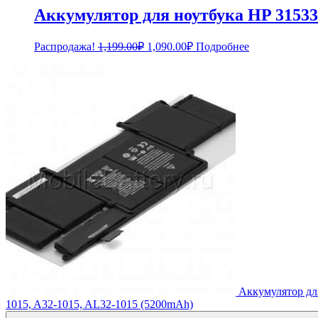
Аккумулятор для ноутбука HP 315338
Первоначальная
Текущая
Распродажа!
1,199.00
₽
1,090.00
₽
Подробнее
цена
цена:
составляла
1,090.00₽.
1,199.00₽.
Аккумулятор дл
1015, A32-1015, AL32-1015 (5200mAh)