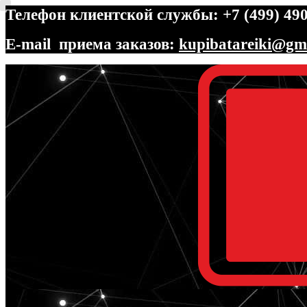
Телефон клиентской службы: +7 (499) 490
E-mail приема заказов:
kupibatareiki@gm
Перейти
Перейти
к
к
навигации
содержимому