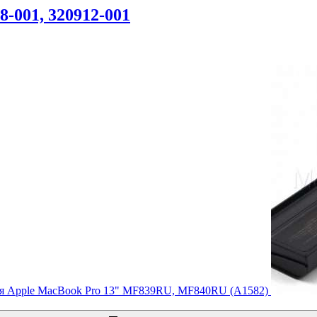
-001, 320912-001
я Apple MacBook Pro 13" MF839RU, MF840RU (A1582)