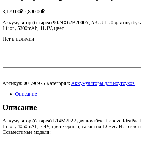
Первоначальная
Текущая
3,179.00
₽
2,890.00
₽
цена
цена:
составляла
Аккумулятор (батарея) 90-NX62B2000Y, A32-UL20 для ноутбука
2,890.00₽.
Li-ion, 5200mAh, 11.1V, цвет
3,179.00₽.
Нет в наличии
Артикул:
001.90975
Категория:
Аккумуляторы для ноутбуков
Описание
Описание
Аккумулятор (батарея) L14M2P22 для ноутбука Lenovo IdeaPad Fl
Li-ion, 4050mAh, 7.4V, цвет черный, гарантия 12 мес. Изготовит
Совместимые модели: