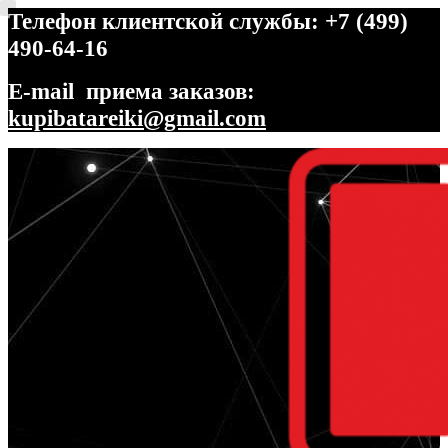
Телефон клиентской службы: +7 (499)
490-64-16
E-mail приема заказов:
kupibatareiki@gmail.com
Перейти
Перейти
к
к
навигации
содержимому