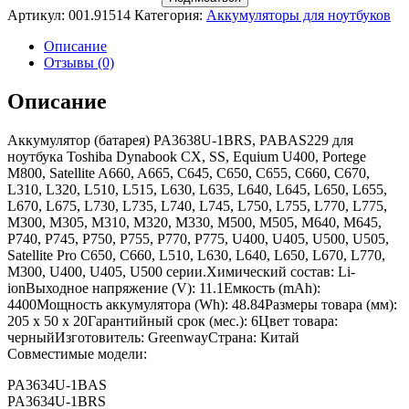
Артикул:
001.91514
Категория:
Аккумуляторы для ноутбуков
Описание
Отзывы (0)
Описание
Аккумулятор (батарея) PA3638U-1BRS, PABAS229 для
ноутбука Toshiba Dynabook CX, SS, Equium U400, Portege
M800, Satellite A660, A665, C645, C650, C655, C660, C670,
L310, L320, L510, L515, L630, L635, L640, L645, L650, L655,
L670, L675, L730, L735, L740, L745, L750, L755, L770, L775,
M300, M305, M310, M320, M330, M500, M505, M640, M645,
P740, P745, P750, P755, P770, P775, U400, U405, U500, U505,
Satellite Pro C650, C660, L510, L630, L640, L650, L670, L770,
M300, U400, U405, U500 серии.Химический состав: Li-
ionВыходное напряжение (V): 11.1Емкость (mAh):
4400Мощность аккумулятора (Wh): 48.84Размеры товара (мм):
205 x 50 x 20Гарантийный срок (мес.): 6Цвет товара:
черныйИзготовитель: GreenwayСтрана: Китай
Совместимые модели:
PA3634U-1BAS
PA3634U-1BRS