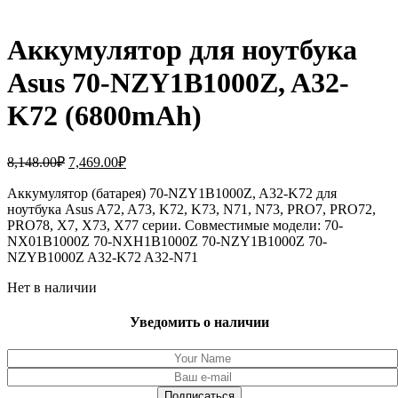
Аккумулятор для ноутбука
Asus 70-NZY1B1000Z, A32-
K72 (6800mAh)
Первоначальная
Текущая
8,148.00
₽
7,469.00
₽
цена
цена:
составляла
Аккумулятор (батарея) 70-NZY1B1000Z, A32-K72 для
7,469.00₽.
ноутбука Asus A72, A73, K72, K73, N71, N73, PRO7, PRO72,
8,148.00₽.
PRO78, X7, X73, X77 серии. Совместимые модели: 70-
NX01B1000Z 70-NXH1B1000Z 70-NZY1B1000Z 70-
NZYB1000Z A32-K72 A32-N71
Нет в наличии
Уведомить о наличии