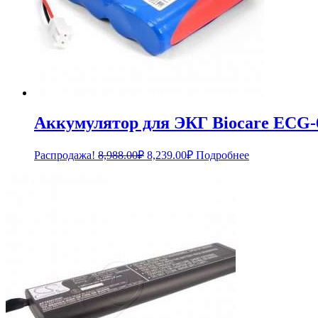
Аккумулятор для ЭКГ Biocare ECG-
Первоначальная
Текущая
Распродажа!
8,988.00
₽
8,239.00
₽
Подробнее
цена
цена:
составляла
8,239.00₽.
8,988.00₽.