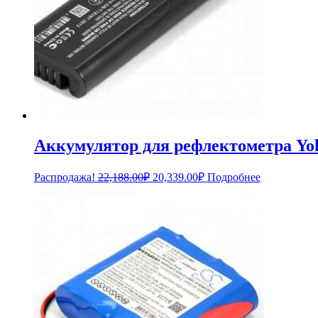
Аккумулятор для рефлектометра Yo
Первоначальная
Текущая
Распродажа!
22,188.00
₽
20,339.00
₽
Подробнее
цена
цена:
составляла
20,339.00₽.
22,188.00₽.