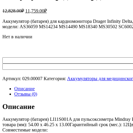
Первоначальная
Текущая
12,828.00
₽
11,759.00
₽
цена
цена:
составляла
Аккумулятор (батарея) для кардиомонитора Drager Infinity De
11,759.00₽.
модели: AS36059 MS14234 MS14490 MS18340 MS30502 SC60
12,828.00₽.
Нет в наличии
Артикул:
029.00007
Категория:
Аккумуляторы для медицинског
Описание
Отзывы (0)
Описание
Аккумулятор (батарея) LI11S001A для пульсоксиметра Mindray
товара (мм): 54.00 x 46.25 x 13.00Гарантийный срок (мес.): 12
Совместимые модели: