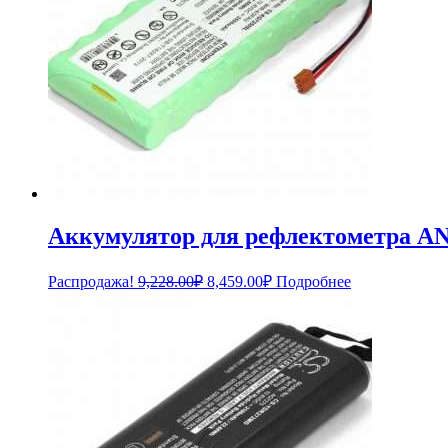
Аккумулятор для рефлектометра A
Первоначальная
Текущая
Распродажа!
9,228.00
₽
8,459.00
₽
Подробнее
цена
цена:
составляла
8,459.00₽.
9,228.00₽.