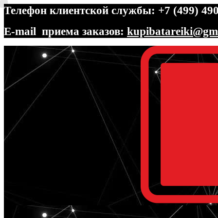
Телефон клиентской службы: +7 (499) 490
E-mail приема заказов:
kupibatareiki@gm
Перейти
Перейти
к
к
навигации
содержимому