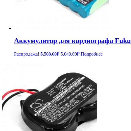
Аккумулятор для кардиографа Fuku
Первоначальная
Текущая
Распродажа!
5,508.00
₽
5,049.00
₽
Подробнее
цена
цена:
составляла
5,049.00₽.
5,508.00₽.