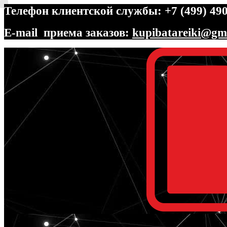
Телефон клиентской службы: +7 (499) 490
E-mail приема заказов:
kupibatareiki@gm
Перейти
Перейти
к
к
навигации
содержимому