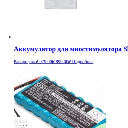
Аккумулятор для миостимулятора Sle
Первоначальная
Текущая
Распродажа!
979.00
₽
890.00
₽
Подробнее
цена
цена:
составляла
890.00₽.
979.00₽.