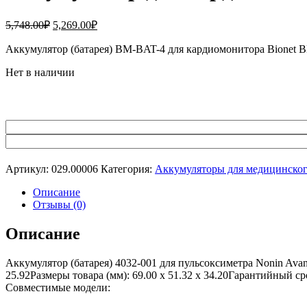
Первоначальная
Текущая
5,748.00
₽
5,269.00
₽
цена
цена:
составляла
Аккумулятор (батарея) BM-BAT-4 для кардиомонитора Bionet
5,269.00₽.
5,748.00₽.
Нет в наличии
Артикул:
029.00006
Категория:
Аккумуляторы для медицинског
Описание
Отзывы (0)
Описание
Аккумулятор (батарея) 4032-001 для пульсоксиметра Nonin Ava
25.92Размеры товара (мм): 69.00 x 51.32 x 34.20Гарантийный с
Совместимые модели: