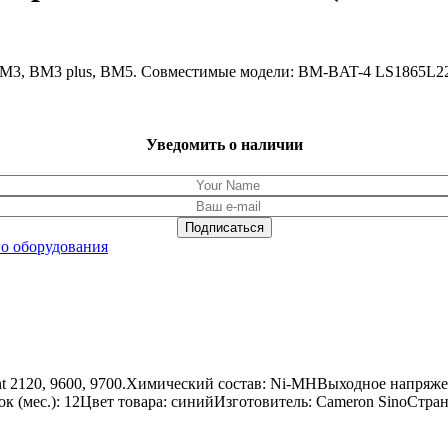
 BM3, BM3 plus, BM5. Совместимые модели: BM-BAT-4 LS1865L
Уведомить о наличии
о оборудования
nt 2120, 9600, 9700.Химический состав: Ni-MHВыходное напряже
рок (мес.): 12Цвет товара: синийИзготовитель: Cameron SinoСтра