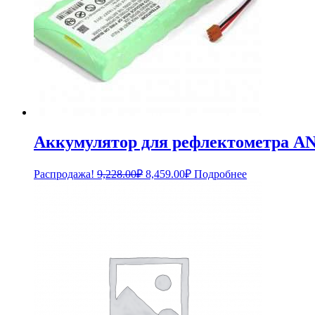
Аккумулятор для рефлектометра A
Первоначальная
Текущая
Распродажа!
9,228.00
₽
8,459.00
₽
Подробнее
цена
цена:
составляла
8,459.00₽.
9,228.00₽.