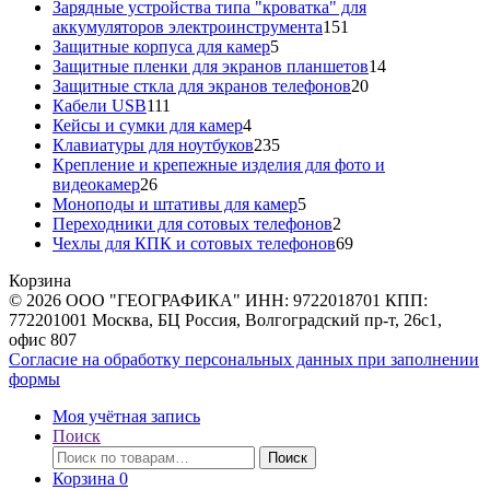
товара
Зарядные устройства типа "кроватка" для
151
аккумуляторов электроинструмента
151
5
товар
Защитные корпуса для камер
5
товаров
14
Защитные пленки для экранов планшетов
14
20
товаров
Защитные сткла для экранов телефонов
20
111
товаров
Кабели USB
111
товаров
4
Кейсы и сумки для камер
4
товара
235
Клавиатуры для ноутбуков
235
товаров
Крепление и крепежные изделия для фото и
26
видеокамер
26
товаров
5
Моноподы и штативы для камер
5
товаров
2
Переходники для сотовых телефонов
2
товара
69
Чехлы для КПК и сотовых телефонов
69
товаров
Корзина
© 2026 ООО "ГЕОГРАФИКА" ИНН: 9722018701 КПП:
772201001 Москва, БЦ Россия, Волгоградский пр-т, 26с1,
офис 807
Согласие на обработку персональных данных при заполнении
формы
Моя учётная запись
Поиск
Искать:
Поиск
Корзина
0