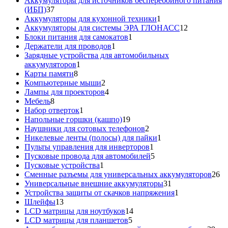
Аккумуляторы для источников бесперебойного питания
37
(ИБП)
37
товаров
1
Аккумуляторы для кухонной техники
1
товар
12
Аккумуляторы для системы ЭРА ГЛОНАСС
12
1
товаров
Блоки питания для самокатов
1
1
товар
Держатели для проводов
1
товар
Зарядные устройства для автомобильных
1
аккумуляторов
1
8
товар
Карты памяти
8
товаров
2
Компьютерные мыши
2
товара
4
Лампы для проекторов
4
8
товара
Мебель
8
товаров
1
Набор отверток
1
товар
19
Напольные горшки (кашпо)
19
товаров
2
Наушники для сотовых телефонов
2
товара
1
Никелевые ленты (полосы) для пайки
1
1
товар
Пульты управления для инверторов
1
товар
5
Пусковые провода для автомобилей
5
1
товаров
Пусковые устройства
1
товар
26
Сменные разъемы для универсальных аккумуляторов
26
31
то
Универсальные внешние аккумуляторы
31
товар
1
Устройства защиты от скачков напряжения
1
13
товар
Шлейфы
13
товаров
14
LCD матрицы для ноутбуков
14
5
товаров
LCD матрицы для планшетов
5