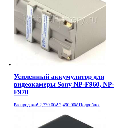
Усиленный аккумулятор для
видеокамеры Sony NP-F960, NP-
F970
Первоначальная
Текущая
Распродажа!
2,739.00
₽
2,490.00
₽
Подробнее
цена
цена:
составляла
2,490.00₽.
2,739.00₽.