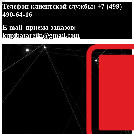
Телефон клиентской службы: +7 (499)
490-64-16
E-mail приема заказов:
kupibatareiki@gmail.com
Перейти
Перейти
к
к
навигации
содержимому