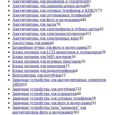
5
товара
Аккумуляторы для ресиверов и усилителей
5
85
товаров
Аккумуляторы для сканеров штрих кодов
85
товаров
2173
Аккумуляторы для сотовых телефонов и КПК
2173
8
товара
Аккумуляторы для спутниковых телефонов
8
440
товаров
Аккумуляторы для фото и видеокамер
440
76
товаров
Аккумуляторы для часов
76
товаров
45
Аккумуляторы для электробритв и зубных щеток
45
412
товар
Аккумуляторы для электроинструментов
412
45
товаров
Аккумуляторы для электронных книг
45
4
товаров
Аксессуары для камер
4
товара
25
Батарейные ручки для фото и видео камер
25
товаров
28
Блоки питания для LCD мониторов и телевизоров
28
16
това
Блоки питания для WiFi роутеров
16
товаров
10
Блоки питания для игровых приставок
10
15
товаров
Блоки питания для принтеров
15
товаров
4
Блоки питания для радиотелефонов
4
12
товара
Вентиляторы для ноутбуков
12
товаров
Зарядные устройства для аккумуляторных элементов
10
18650
10
товаров
232
Зарядные устройства для ноутбуков
232
40
товара
Зарядные устройства для планшетов
40
товаров
28
Зарядные устройства для сотовых телефонов
28
товаров
32
Зарядные устройства для фото и видео камер
32
товара
Зарядные устройства типа "кроватка" для
363
аккумуляторов фото и видеокамер
363