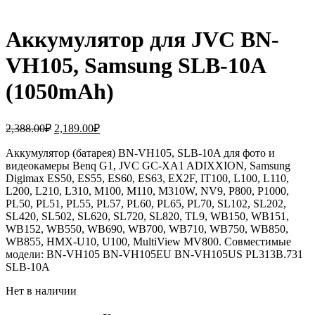
Аккумулятор для JVC BN-
VH105, Samsung SLB-10A
(1050mAh)
Первоначальная
Текущая
2,388.00
₽
2,189.00
₽
цена
цена:
составляла
Аккумулятор (батарея) BN-VH105, SLB-10A для фото и
2,189.00₽.
видеокамеры Benq G1, JVC GC-XA1 ADIXXION, Samsung
2,388.00₽.
Digimax ES50, ES55, ES60, ES63, EX2F, IT100, L100, L110,
L200, L210, L310, M100, M110, M310W, NV9, P800, P1000,
PL50, PL51, PL55, PL57, PL60, PL65, PL70, SL102, SL202,
SL420, SL502, SL620, SL720, SL820, TL9, WB150, WB151,
WB152, WB550, WB690, WB700, WB710, WB750, WB850,
WB855, HMX-U10, U100, MultiView MV800. Совместимые
модели: BN-VH105 BN-VH105EU BN-VH105US PL313B.731
SLB-10A
Нет в наличии