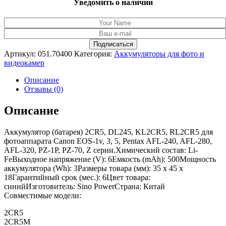
Уведомить о наличии
Артикул:
051.70400
Категория:
Аккумуляторы для фото и
видеокамер
Описание
Отзывы (0)
Описание
Аккумулятор (батарея) 2CR5, DL245, KL2CR5, RL2CR5 для
фотоаппарата Canon EOS-1v, 3, 5, Pentax AFL-240, AFL-280,
AFL-320, PZ-1P, PZ-70, Z серии.Химический состав: Li-
FeВыходное напряжение (V): 6Емкость (mAh): 500Мощность
аккумулятора (Wh): 3Размеры товара (мм): 35 x 45 x
18Гарантийный срок (мес.): 6Цвет товара:
синийИзготовитель: Sino PowerСтрана: Китай
Совместимые модели:
2CR5
2CR5M