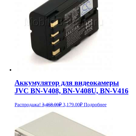
Аккумулятор для видеокамеры
JVC BN-V408, BN-V408U, BN-V416
Первоначальная
Текущая
Распродажа!
3,468.00
₽
3,179.00
₽
Подробнее
цена
цена:
составляла
3,179.00₽.
3,468.00₽.