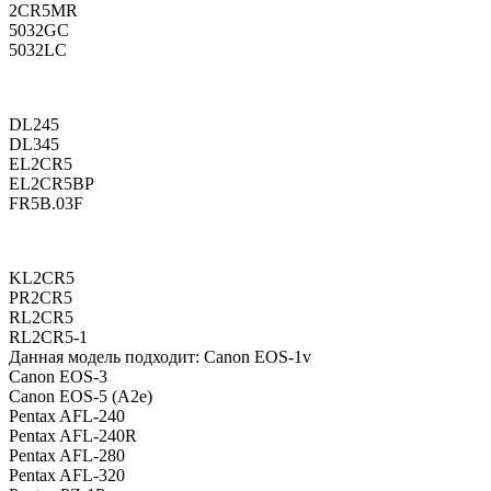
2CR5MR
5032GC
5032LC
DL245
DL345
EL2CR5
EL2CR5BP
FR5B.03F
KL2CR5
PR2CR5
RL2CR5
RL2CR5-1
Данная модель подходит: Canon EOS-1v
Canon EOS-3
Canon EOS-5 (A2e)
Pentax AFL-240
Pentax AFL-240R
Pentax AFL-280
Pentax AFL-320