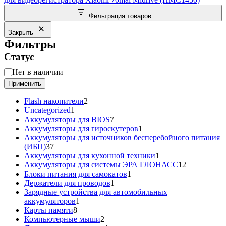
Фильтрация товаров
Закрыть
Фильтры
Статус
Статус
Нет в наличии
Применить
2
Flash накопители
2
1
товара
Uncategorized
1
товар
7
Аккумуляторы для BIOS
7
товаров
1
Аккумуляторы для гироскутеров
1
товар
Аккумуляторы для источников бесперебойного питания
37
(ИБП)
37
товаров
1
Аккумуляторы для кухонной техники
1
товар
12
Аккумуляторы для системы ЭРА ГЛОНАСС
12
1
товаров
Блоки питания для самокатов
1
1
товар
Держатели для проводов
1
товар
Зарядные устройства для автомобильных
1
аккумуляторов
1
8
товар
Карты памяти
8
товаров
2
Компьютерные мыши
2