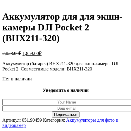
Аккумулятор для для экшн-
камеры DJI Pocket 2
(BHX211-320)
Первоначальная
Текущая
2,028.00
₽
1,859.00
₽
цена
цена:
составляла
Аккумулятор (батарея) BHX211-320 для экшн-камеры DJI
1,859.00₽.
Pocket 2. Совместимые модели: BHX211-320
2,028.00₽.
Нет в наличии
Уведомить о наличии
Артикул:
051.90459
Категория:
Аккумуляторы для фото и
видеокамер