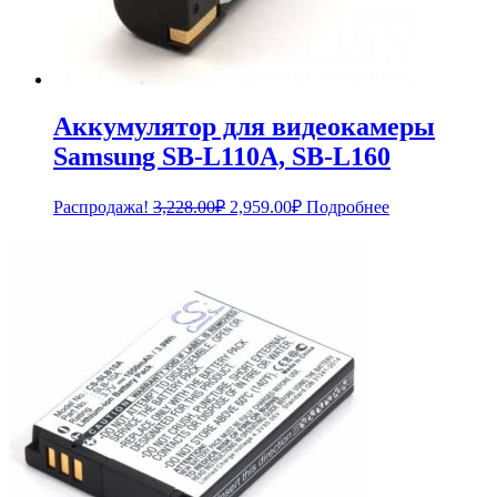
Аккумулятор для видеокамеры
Samsung SB-L110A, SB-L160
Первоначальная
Текущая
Распродажа!
3,228.00
₽
2,959.00
₽
Подробнее
цена
цена:
составляла
2,959.00₽.
3,228.00₽.