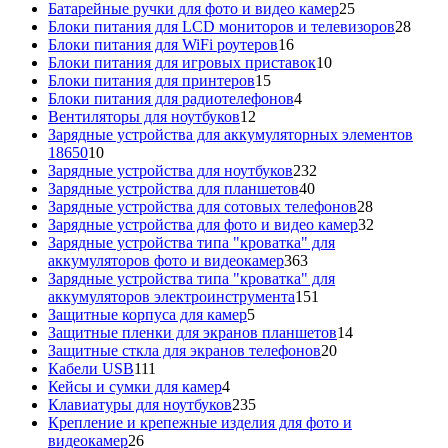
товара
25
Батарейные ручки для фото и видео камер
25
товаров
28
Блоки питания для LCD мониторов и телевизоров
28
16
това
Блоки питания для WiFi роутеров
16
товаров
10
Блоки питания для игровых приставок
10
15
товаров
Блоки питания для принтеров
15
товаров
4
Блоки питания для радиотелефонов
4
12
товара
Вентиляторы для ноутбуков
12
товаров
Зарядные устройства для аккумуляторных элементов
10
18650
10
товаров
232
Зарядные устройства для ноутбуков
232
40
товара
Зарядные устройства для планшетов
40
товаров
28
Зарядные устройства для сотовых телефонов
28
товаров
32
Зарядные устройства для фото и видео камер
32
товара
Зарядные устройства типа "кроватка" для
363
аккумуляторов фото и видеокамер
363
товара
Зарядные устройства типа "кроватка" для
151
аккумуляторов электроинструмента
151
5
товар
Защитные корпуса для камер
5
товаров
14
Защитные пленки для экранов планшетов
14
20
товаров
Защитные сткла для экранов телефонов
20
111
товаров
Кабели USB
111
товаров
4
Кейсы и сумки для камер
4
товара
235
Клавиатуры для ноутбуков
235
товаров
Крепление и крепежные изделия для фото и
26
видеокамер
26