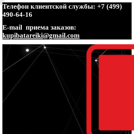
Телефон клиентской службы: +7 (499)
490-64-16
E-mail приема заказов:
kupibatareiki@gmail.com
Перейти
Перейти
к
к
навигации
содержимому