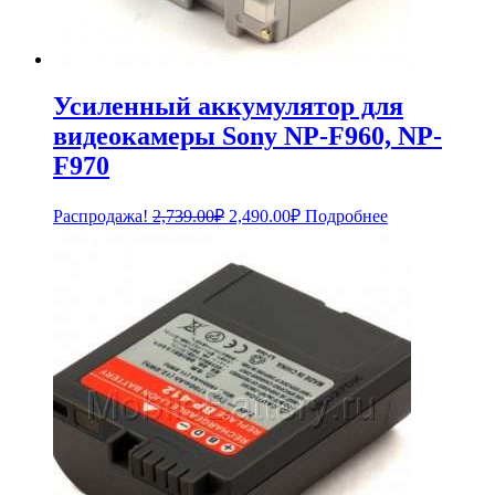
Усиленный аккумулятор для
видеокамеры Sony NP-F960, NP-
F970
Первоначальная
Текущая
Распродажа!
2,739.00
₽
2,490.00
₽
Подробнее
цена
цена:
составляла
2,490.00₽.
2,739.00₽.