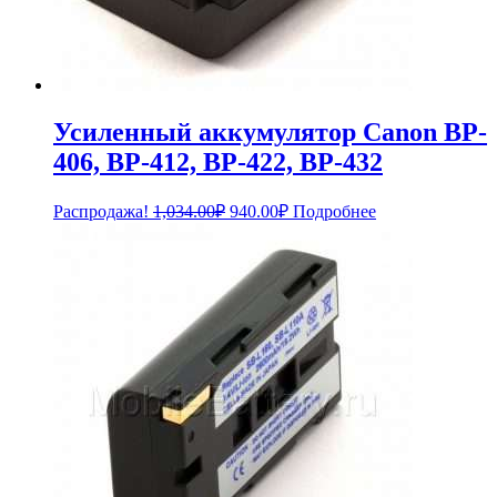
Усиленный аккумулятор Canon BP-
406, BP-412, BP-422, BP-432
Первоначальная
Текущая
Распродажа!
1,034.00
₽
940.00
₽
Подробнее
цена
цена:
составляла
940.00₽.
1,034.00₽.