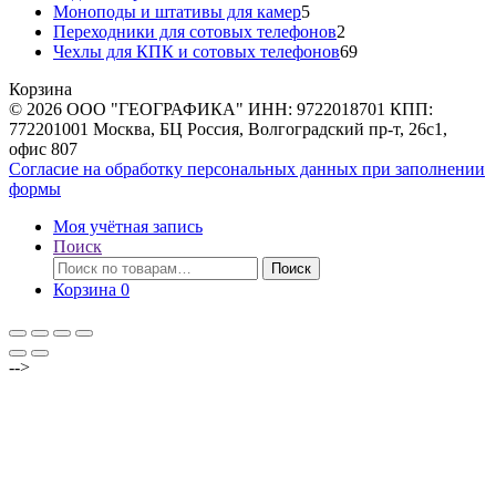
товаров
5
Моноподы и штативы для камер
5
товаров
2
Переходники для сотовых телефонов
2
товара
69
Чехлы для КПК и сотовых телефонов
69
товаров
Корзина
© 2026 ООО "ГЕОГРАФИКА" ИНН: 9722018701 КПП:
772201001 Москва, БЦ Россия, Волгоградский пр-т, 26с1,
офис 807
Согласие на обработку персональных данных при заполнении
формы
Моя учётная запись
Поиск
Искать:
Поиск
Корзина
0
-->