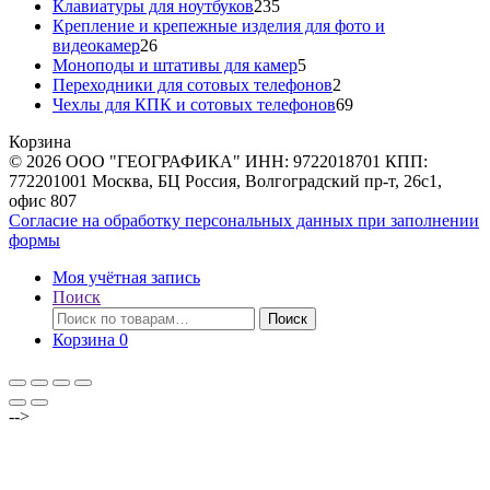
товара
235
Клавиатуры для ноутбуков
235
товаров
Крепление и крепежные изделия для фото и
26
видеокамер
26
товаров
5
Моноподы и штативы для камер
5
товаров
2
Переходники для сотовых телефонов
2
товара
69
Чехлы для КПК и сотовых телефонов
69
товаров
Корзина
© 2026 ООО "ГЕОГРАФИКА" ИНН: 9722018701 КПП:
772201001 Москва, БЦ Россия, Волгоградский пр-т, 26с1,
офис 807
Согласие на обработку персональных данных при заполнении
формы
Моя учётная запись
Поиск
Искать:
Поиск
Корзина
0
-->