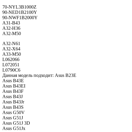
70-NYL3B1000Z
90-NED1B2100Y
90-NWF1B2000Y
A31-B43
A32-H36
A32-M50
A32-N61
A32-X64
A33-M50
L062066
L072051
L0790C6
Данная модель подходит: Asus B23E
Asus B43E
Asus B43EI
Asus B43F
Asus B43J
Asus B43Jr
Asus B43S
Asus G50V
Asus G51J
Asus G51J 3D
Asus G51Jx