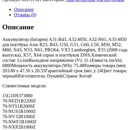
Описание
Отзывы (0)
Описание
Аккумулятор (батарея) A31-B43, A32-M50, A32-N61, A33-M50
для ноутбука Asus B23, B43, G50, G51, G60, L50, M50, M52,
M60, N43, N53, N61, PRO64, VX5 Lamborghini, X55 (2008 года
выпуска), X57, X64 серии и ноутбуков DNS.Химический
состав: Li-ionВыходное напряжение (V): 11.1Емкость (mAh):
6800Мощность аккумулятора (Wh): 75.48Размеры товара (мм):
203.80 x 47.50 x 20.55Гарантийный срок (мес.): 24Цвет товара:
черныйИзготовитель: DynatekСтрана: Китай
Совместимые модели:
15G10N373800
70-NED1B2200Z
70-NTS1B2000Z
70-NUS1B1000Z
70-NV32B1000Z
70-NWF1B1000Z
70-NXP2B1000Z