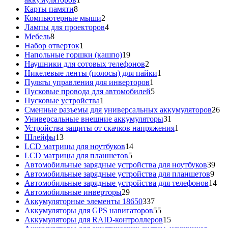
8
товар
Карты памяти
8
товаров
2
Компьютерные мыши
2
товара
4
Лампы для проекторов
4
8
товара
Мебель
8
товаров
1
Набор отверток
1
товар
19
Напольные горшки (кашпо)
19
товаров
2
Наушники для сотовых телефонов
2
товара
1
Никелевые ленты (полосы) для пайки
1
1
товар
Пульты управления для инверторов
1
товар
5
Пусковые провода для автомобилей
5
1
товаров
Пусковые устройства
1
товар
26
Сменные разъемы для универсальных аккумуляторов
26
31
то
Универсальные внешние аккумуляторы
31
товар
1
Устройства защиты от скачков напряжения
1
13
товар
Шлейфы
13
товаров
14
LCD матрицы для ноутбуков
14
5
товаров
LCD матрицы для планшетов
5
товаров
39
Автомобильные зарядные устройства для ноутбуков
39
9
тов
Автомобильные зарядные устройства для планшетов
9
тов
14
Автомобильные зарядные устройства для телефонов
14
29
то
Автомобильные инверторы
29
товаров
337
Аккумуляторные элементы 18650
337
товаров
55
Аккумуляторы для GPS навигаторов
55
товаров
15
Аккумуляторы для RAID-контроллеров
15