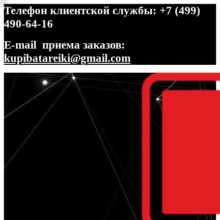
Телефон клиентской службы: +7 (499)
490-64-16
E-mail приема заказов:
kupibatareiki@gmail.com
Перейти
Перейти
к
к
навигации
содержимому