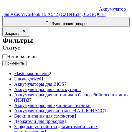
Аккумулятор
для Asus VivoBook 15 X542 (C21N1634, C21PQCH)
Фильтрация товаров
Закрыть
Фильтры
Статус
Статус
Нет в наличии
Применить
2
Flash накопители
2
1
товара
Uncategorized
1
товар
7
Аккумуляторы для BIOS
7
товаров
1
Аккумуляторы для гироскутеров
1
товар
Аккумуляторы для источников бесперебойного питания
37
(ИБП)
37
товаров
1
Аккумуляторы для кухонной техники
1
товар
12
Аккумуляторы для системы ЭРА ГЛОНАСС
12
1
товаров
Блоки питания для самокатов
1
1
товар
Держатели для проводов
1
товар
Зарядные устройства для автомобильных
1
аккумуляторов
1