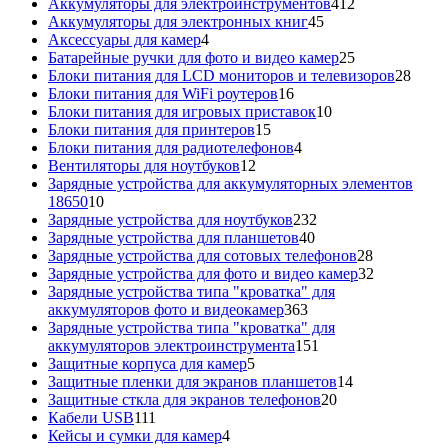
412
товар
Аккумуляторы для электроинструментов
412
45
товаров
Аккумуляторы для электронных книг
45
4
товаров
Аксессуары для камер
4
товара
25
Батарейные ручки для фото и видео камер
25
товаров
28
Блоки питания для LCD мониторов и телевизоров
28
16
това
Блоки питания для WiFi роутеров
16
товаров
10
Блоки питания для игровых приставок
10
15
товаров
Блоки питания для принтеров
15
товаров
4
Блоки питания для радиотелефонов
4
12
товара
Вентиляторы для ноутбуков
12
товаров
Зарядные устройства для аккумуляторных элементов
10
18650
10
товаров
232
Зарядные устройства для ноутбуков
232
40
товара
Зарядные устройства для планшетов
40
товаров
28
Зарядные устройства для сотовых телефонов
28
товаров
32
Зарядные устройства для фото и видео камер
32
товара
Зарядные устройства типа "кроватка" для
363
аккумуляторов фото и видеокамер
363
товара
Зарядные устройства типа "кроватка" для
151
аккумуляторов электроинструмента
151
5
товар
Защитные корпуса для камер
5
товаров
14
Защитные пленки для экранов планшетов
14
20
товаров
Защитные сткла для экранов телефонов
20
111
товаров
Кабели USB
111
товаров
4
Кейсы и сумки для камер
4