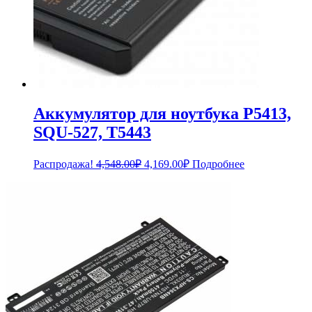
Аккумулятор для ноутбука P5413,
SQU-527, T5443
Первоначальная
Текущая
Распродажа!
4,548.00
₽
4,169.00
₽
Подробнее
цена
цена:
составляла
4,169.00₽.
4,548.00₽.