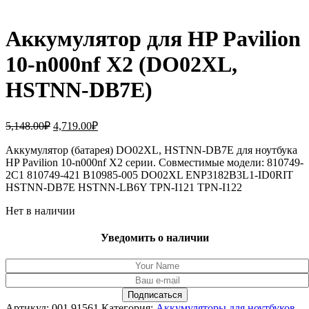
Аккумулятор для HP Pavilion
10-n000nf X2 (DO02XL,
HSTNN-DB7E)
Первоначальная
Текущая
5,148.00
₽
4,719.00
₽
цена
цена:
составляла
Аккумулятор (батарея) DO02XL, HSTNN-DB7E для ноутбука
4,719.00₽.
HP Pavilion 10-n000nf X2 серии. Совместимые модели: 810749-
5,148.00₽.
2C1 810749-421 B10985-005 DO02XL ENP3182B3L1-ID0RIT
HSTNN-DB7E HSTNN-LB6Y TPN-I121 TPN-I122
Нет в наличии
Уведомить о наличии
Артикул:
001.91561
Категория:
Аккумуляторы для ноутбуков