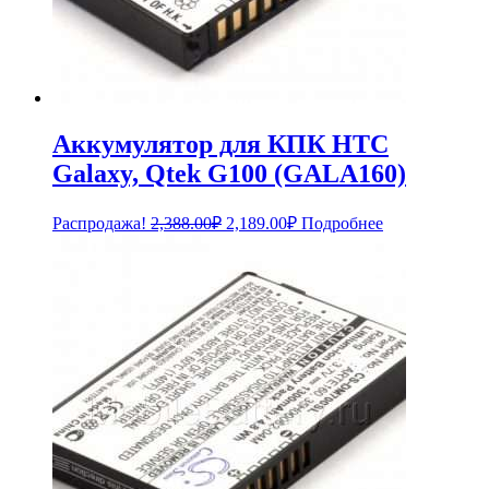
Аккумулятор для КПК HTC
Galaxy, Qtek G100 (GALA160)
Первоначальная
Текущая
Распродажа!
2,388.00
₽
2,189.00
₽
Подробнее
цена
цена:
составляла
2,189.00₽.
2,388.00₽.