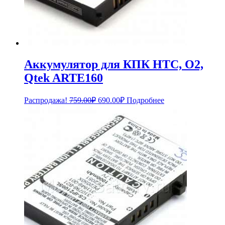
Аккумулятор для КПК HTC, O2,
Qtek ARTE160
Первоначальная
Текущая
Распродажа!
759.00
₽
690.00
₽
Подробнее
цена
цена:
составляла
690.00₽.
759.00₽.