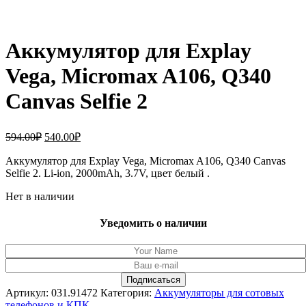
Аккумулятор для Explay
Vega, Micromax A106, Q340
Canvas Selfie 2
Первоначальная
Текущая
594.00
₽
540.00
₽
цена
цена:
составляла
Аккумулятор для Explay Vega, Micromax A106, Q340 Canvas
540.00₽.
Selfie 2. Li-ion, 2000mAh, 3.7V, цвет белый .
594.00₽.
Нет в наличии
Уведомить о наличии
Артикул:
031.91472
Категория:
Аккумуляторы для сотовых
телефонов и КПК