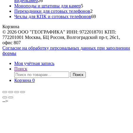
26
видеокамер
26
товаров
5
Моноподы и штативы для камер
5
товаров
2
Переходники для сотовых телефонов
2
товара
69
Чехлы для КПК и сотовых телефонов
69
товаров
Корзина
© 2026 ООО "ГЕОГРАФИКА" ИНН: 9722018701 КПП:
772201001 Москва, БЦ Россия, Волгоградский пр-т, 26с1,
офис 807
Согласие на обработку персональных данных при заполнении
формы
Моя учётная запись
Поиск
Искать:
Поиск
Корзина
0
-->