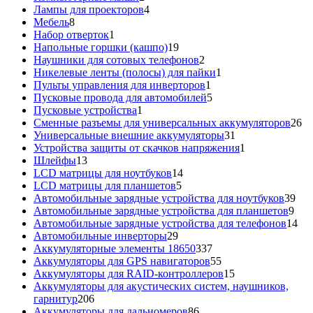
товара
4
Лампы для проекторов
4
8
товара
Мебель
8
товаров
1
Набор отверток
1
товар
19
Напольные горшки (кашпо)
19
товаров
2
Наушники для сотовых телефонов
2
товара
1
Никелевые ленты (полосы) для пайки
1
1
товар
Пульты управления для инверторов
1
товар
5
Пусковые провода для автомобилей
5
1
товаров
Пусковые устройства
1
товар
26
Сменные разъемы для универсальных аккумуляторов
26
31
то
Универсальные внешние аккумуляторы
31
товар
1
Устройства защиты от скачков напряжения
1
13
товар
Шлейфы
13
товаров
14
LCD матрицы для ноутбуков
14
5
товаров
LCD матрицы для планшетов
5
товаров
39
Автомобильные зарядные устройства для ноутбуков
39
9
тов
Автомобильные зарядные устройства для планшетов
9
тов
14
Автомобильные зарядные устройства для телефонов
14
29
то
Автомобильные инверторы
29
товаров
337
Аккумуляторные элементы 18650
337
товаров
55
Аккумуляторы для GPS навигаторов
55
товаров
15
Аккумуляторы для RAID-контроллеров
15
товаров
Аккумуляторы для акустических систем, наушников,
206
гарнитур
206
товаров
86
Аккумуляторы для дальномеров
86