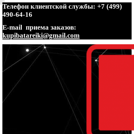
Телефон клиентской службы: +7 (499)
490-64-16
E-mail приема заказов:
kupibatareiki@gmail.com
Перейти
Перейти
к
к
навигации
содержимому