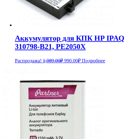
Аккумулятор для КПК HP IPAQ
310798-B21, PE2050X
Первоначальная
Текущая
Распродажа!
1,089.00
₽
990.00
₽
Подробнее
цена
цена:
составляла
990.00₽.
1,089.00₽.