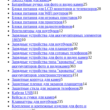
товара
25
Батарейные ручки для фото и видео камер
25
товаров
28
Блоки питания для LCD мониторов и телевизоров
28
16
това
Блоки питания для WiFi роутеров
16
товаров
10
Блоки питания для игровых приставок
10
15
товаров
Блоки питания для принтеров
15
товаров
4
Блоки питания для радиотелефонов
4
12
товара
Вентиляторы для ноутбуков
12
товаров
Зарядные устройства для аккумуляторных элементов
10
18650
10
товаров
232
Зарядные устройства для ноутбуков
232
40
товара
Зарядные устройства для планшетов
40
товаров
28
Зарядные устройства для сотовых телефонов
28
товаров
32
Зарядные устройства для фото и видео камер
32
товара
Зарядные устройства типа "кроватка" для
363
аккумуляторов фото и видеокамер
363
товара
Зарядные устройства типа "кроватка" для
151
аккумуляторов электроинструмента
151
5
товар
Защитные корпуса для камер
5
товаров
14
Защитные пленки для экранов планшетов
14
20
товаров
Защитные сткла для экранов телефонов
20
111
товаров
Кабели USB
111
товаров
4
Кейсы и сумки для камер
4
товара
235
Клавиатуры для ноутбуков
235
товаров
Крепление и крепежные изделия для фото и