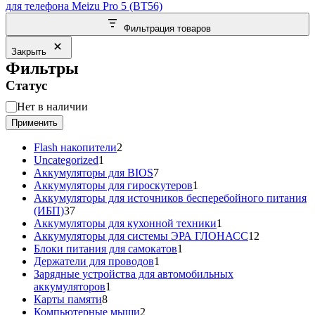
для телефона Meizu Pro 5 (BT56)
Фильтрация товаров
Закрыть
Фильтры
Статус
Статус
Нет в наличии
Применить
2
Flash накопители
2
1
товара
Uncategorized
1
товар
7
Аккумуляторы для BIOS
7
товаров
1
Аккумуляторы для гироскутеров
1
товар
Аккумуляторы для источников бесперебойного питания
37
(ИБП)
37
товаров
1
Аккумуляторы для кухонной техники
1
товар
12
Аккумуляторы для системы ЭРА ГЛОНАСС
12
1
товаров
Блоки питания для самокатов
1
1
товар
Держатели для проводов
1
товар
Зарядные устройства для автомобильных
1
аккумуляторов
1
8
товар
Карты памяти
8
товаров
2
Компьютерные мыши
2