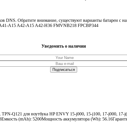
уков DNS. Обратите внимание, существуют варианты батареи с 
15 A41-A15 A42-A15 A42-H36 FMVNB218 FPCBP344
Уведомить о наличии
N-Q121 для ноутбука HP ENVY 15-j000, 15-j100, 17-j000, 17-j(t)10
8Емкость (mAh): 5200Мощность аккумулятора (Wh): 56.16Гаранти