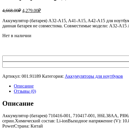
Первоначальная
Текущая
4,668.00
₽
4,279.00
₽
цена
цена:
составляла
Аккумулятор (батарея) A32-A15, A41-A15, A42-A15 для ноутб
4,279.00₽.
данная батарея не совместима. Совместимые модели: A32-A
4,668.00₽.
Нет в наличии
Артикул:
001.91189
Категория:
Аккумуляторы для ноутбуков
Описание
Отзывы (0)
Описание
Аккумулятор (батарея) 710416-001, 710417-001, H6L38AA, PI06, TP
серии.Химический состав: Li-ionВыходное напряжение (V): 10.
PowerСтрана: Китай