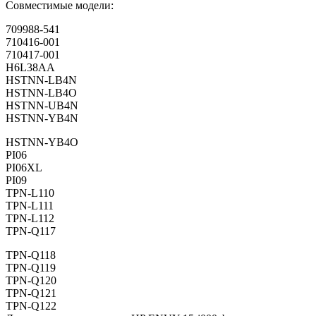
Совместимые модели:
709988-541
710416-001
710417-001
H6L38AA
HSTNN-LB4N
HSTNN-LB4O
HSTNN-UB4N
HSTNN-YB4N
HSTNN-YB4O
PI06
PI06XL
PI09
TPN-L110
TPN-L111
TPN-L112
TPN-Q117
TPN-Q118
TPN-Q119
TPN-Q120
TPN-Q121
TPN-Q122