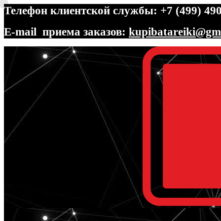
Телефон клиентской службы: +7 (499) 490
E-mail приема заказов:
kupibatareiki@gm
Перейти
Перейти
к
к
навигации
содержимому