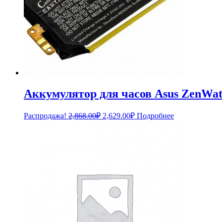
Аккумулятор для часов Asus ZenWat
Первоначальная
Текущая
Распродажа!
2,868.00
₽
2,629.00
₽
Подробнее
цена
цена:
составляла
2,629.00₽.
2,868.00₽.