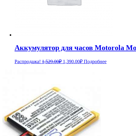
Аккумулятор для часов Motorola Mo
Первоначальная
Текущая
Распродажа!
1,529.00
₽
1,390.00
₽
Подробнее
цена
цена:
составляла
1,390.00₽.
1,529.00₽.