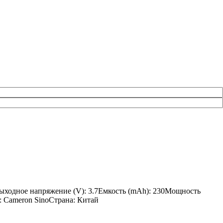
erВыходное напряжение (V): 3.7Емкость (mAh): 230Мощность
ь: Cameron SinoСтрана: Китай