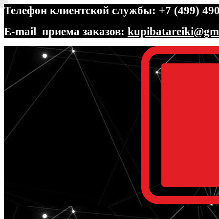
Телефон клиентской службы: +7 (499) 490
E-mail приема заказов:
kupibatareiki@gm
Перейти
Перейти
к
к
навигации
содержимому