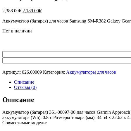
Первоначальная
Текущая
2,388.00
₽
2,189.00
₽
цена
цена:
составляла
Аккумулятор (батарея) для часов Samsung SM-R382 Galaxy Ge
2,189.00₽.
2,388.00₽.
Нет в наличии
Артикул:
026.00009
Категория:
Аккумуляторы для часов
Описание
Отзывы (0)
Описание
Аккумулятор (батарея) 361-00097-00 для часов Garmin Approach
аккумулятора (Wh): 0.851Размеры товара (мм): 34.54 x 22.62 x
Совместимые модели: