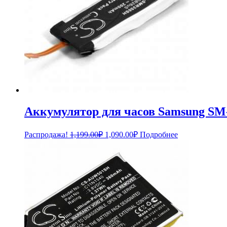
Аккумулятор для часов Samsung SM-
Первоначальная
Текущая
Распродажа!
1,199.00
₽
1,090.00
₽
Подробнее
цена
цена:
составляла
1,090.00₽.
1,199.00₽.